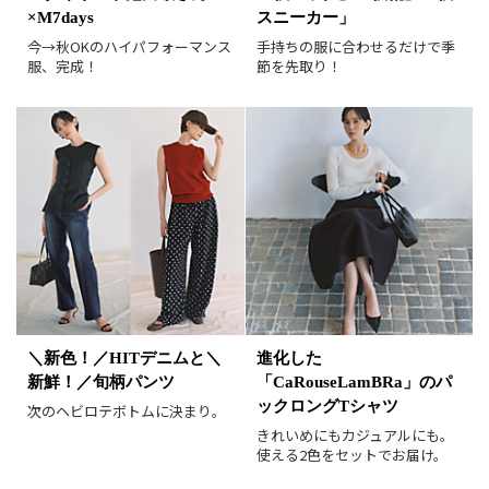
×M7days
スニーカー」
レビュー件数順
レビュー高評価順
今→秋OKのハイパフォーマンス
手持ちの服に合わせるだけで季
服、完成！
節を先取り！
カラー（複数選択可）
ホワイト
ブラック
グレー
ベージュ
ブラウン
オレンジ
イエロー
レッド
ピンク
パープル
グリーン
ブルー
ゴールド
シルバー
マルチ
＼新色！／HITデニムと＼
進化した
新鮮！／旬柄パンツ
「CaRouseLamBRa」のパ
ックロングTシャツ
次のヘビロテボトムに決まり。
きれいめにもカジュアルにも。
使える2色をセットでお届け。