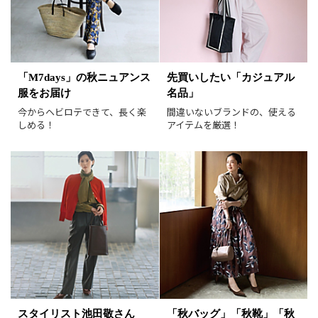
表示オプション
すべて
新着
「M7days」の秋ニュアンス
先買いしたい「カジュアル
服をお届け
名品」
SALE商品
予約品
今からヘビロテできて、長く楽
間違いないブランドの、使える
再入荷
ラスト1
しめる！
アイテムを厳選！
在庫あり
表示形式
画像小
画像大
表示件数
30件
60件
90件
並び順
おすすめ順
人気順
新着順
価格が安い順
スタイリスト池田敬さん
「秋バッグ」「秋靴」「秋
価格が高い順
値下げ実施日順