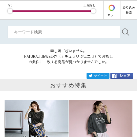
￥
0
上限なし
絞り込み
検索
カラー
申し訳ございません。
NATURALI JEWELRY（ナチュラリ ジュエリ）でお探し
の条件に一致する商品が見つかりませんでした。
ブランド
NATURALI JEWELRY
tw
おすすめ特集
カテゴリ
サイズ
掲載雑誌
価格
円～
円