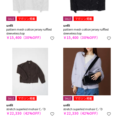
SALE
マガジン掲載
SALE
マガジン掲載
unfil
unfil
pattern mesh cotton jersey ruffled
pattern mesh cotton jersey ruffled
sleeveless top
sleeveless top
￥15,400（30%OFF）
￥15,400（30%OFF）
SALE
マガジン掲載
SALE
マガジン掲載
unfil
unfil
stretch superkid mohair C／D
stretch superkid mohair C／D
￥22,330（42%OFF）
￥22,330（42%OFF）