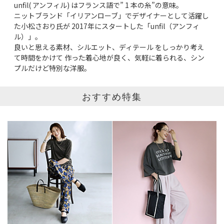
unﬁl( アンフィル) はフランス語で” 1 本の糸”の意味。
サイズ
ニットブランド「イリアンローブ」でデザイナーとして活躍し
た小松さおり氏が 2017年にスタートした「unfil（アンフィ
掲載雑誌
ル）」。
良いと思える素材、シルエット、ディテール をしっかり考え
て時間をかけて 作った着心地が良く、気軽に着られる、シン
価格
円～
円
プルだけど特別な洋服。
表示オプション
おすすめ特集
すべて
新着
SALE商品
予約品
再入荷
ラスト1
在庫あり
表示形式
画像小
画像大
表示件数
30件
60件
90件