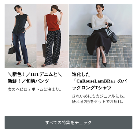
＼新色！／HITデニムと＼
進化した
新鮮！／旬柄パンツ
「CaRouseLamBRa」のパ
ックロングTシャツ
次のヘビロテボトムに決まり。
きれいめにもカジュアルにも。
使える2色をセットでお届け。
すべての特集をチェック