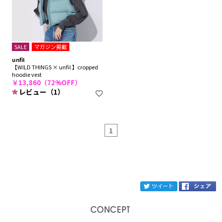
SALE
マガジン掲載
unfil
【WILD THINGS × unfil 】cropped
hoodie vest
￥13,860（72%OFF）
レビュー（1）
1
ブランド
unfil
tw
カテゴリ