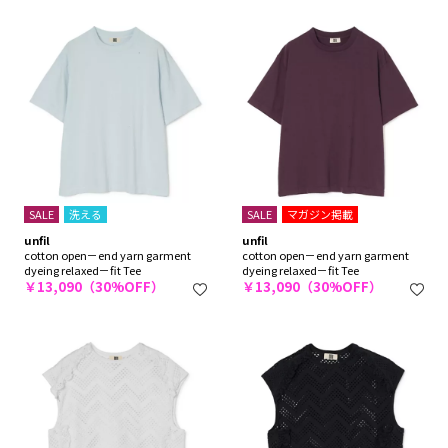
SALE
洗える
SALE
マガジン掲載
unfil
unfil
cotton open－end yarn garment
cotton open－end yarn garment
dyeing relaxed－fit Tee
dyeing relaxed－fit Tee
￥13,090（30%OFF）
￥13,090（30%OFF）