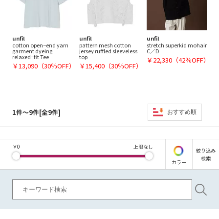
unfil
unfil
unfil
cotton open−end yarn
pattern mesh cotton
stretch superkid mohair
garment dyeing
jersey ruffled sleeveless
C／D
relaxed−fit Tee
top
￥22,330（42％OFF）
￥13,090（30％OFF）
￥15,400（30％OFF）
1件～9件[全9件]
おすすめ順
￥
0
上限なし
絞り込み
検索
カラー