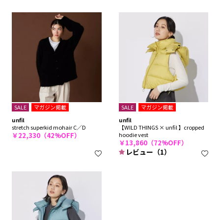
SALE
マガジン掲載
SALE
マガジン掲載
unfil
unfil
stretch superkid mohair C／D
【WILD THINGS × unfil 】cropped
￥22,330（42%OFF）
hoodie vest
￥13,860（72%OFF）
レビュー（1）