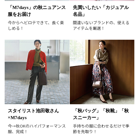
「M7days」の秋ニュアンス
先買いしたい「カジュアル
服をお届け
名品」
並び順
おすすめ順
人気順
今からヘビロテできて、長く楽
間違いないブランドの、使える
しめる！
アイテムを厳選！
新着順
価格が安い順
価格が高い順
値下げ実施日順
レビュー件数順
レビュー高評価順
カラー（複数選択可）
ホワイト
ブラック
グレー
ベージュ
ブラウン
オレンジ
イエロー
レッド
ピンク
スタイリスト池田敬さん
「秋バッグ」「秋靴」「秋
パープル
グリーン
ブルー
×M7days
スニーカー」
ゴールド
シルバー
マルチ
今→秋OKのハイパフォーマンス
手持ちの服に合わせるだけで季
服、完成！
節を先取り！