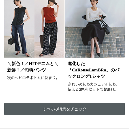
＼新色！／HITデニムと＼
進化した
新鮮！／旬柄パンツ
「CaRouseLamBRa」のパ
ックロングTシャツ
次のヘビロテボトムに決まり。
きれいめにもカジュアルにも。
使える2色をセットでお届け。
すべての特集をチェック