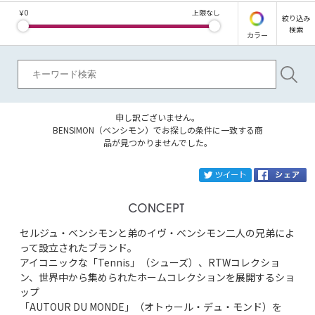
￥
0
上限なし
絞り込み
検索
カラー
申し訳ございません。
BENSIMON（ベンシモン）でお探しの条件に一致する商
品が見つかりませんでした。
ブランド
BENSIMON
tw
カテゴリ
セルジュ・ベンシモンと弟のイヴ・ベンシモン二人の兄弟によ
サイズ
って設立されたブランド。
アイコニックな「Tennis」（シューズ）、RTWコレクショ
掲載雑誌
ン、世界中から集められたホームコレクションを展開するショ
ップ
「AUTOUR DU MONDE」（オトゥール・デュ・モンド）を
価格
円～
円