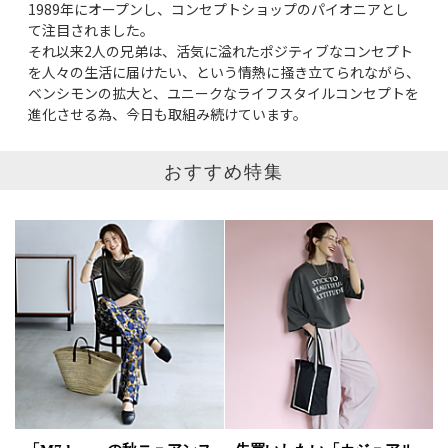
1989年にオープンし、コンセプトショップのパイオニアとし
て注目されました。
それ以来2人の兄弟は、活気に溢れたポジティブなコンセプト
表示オプション
を人々の生活に届けたい、という情熱に掻き立てられながら、
ベンシモンの拡大と、ユニークなライフスタイルコンセプトを
すべて
新着
進化させる為、今日も取組み続けています。
SALE商品
予約品
おすすめ特集
再入荷
ラスト1
在庫あり
表示形式
画像小
画像大
表示件数
30件
60件
90件
並び順
おすすめ順
人気順
新着順
価格が安い順
価格が高い順
値下げ実施日順