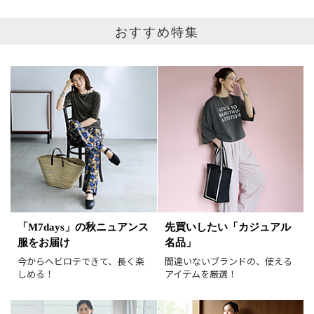
おすすめ特集
表示オプション
すべて
新着
SALE商品
予約品
再入荷
ラスト1
在庫あり
表示形式
画像小
画像大
表示件数
30件
60件
90件
「M7days」の秋ニュアンス
先買いしたい「カジュアル
服をお届け
名品」
今からヘビロテできて、長く楽
間違いないブランドの、使える
並び順
おすすめ順
人気順
しめる！
アイテムを厳選！
新着順
価格が安い順
価格が高い順
値下げ実施日順