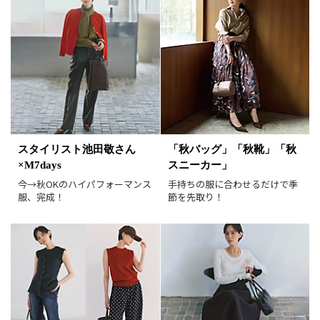
レビュー件数順
レビュー高評価順
カラー（複数選択可）
ホワイト
ブラック
グレー
ベージュ
ブラウン
オレンジ
イエロー
レッド
ピンク
スタイリスト池田敬さん
「秋バッグ」「秋靴」「秋
×M7days
スニーカー」
パープル
グリーン
ブルー
今→秋OKのハイパフォーマンス
手持ちの服に合わせるだけで季
ゴールド
シルバー
マルチ
服、完成！
節を先取り！