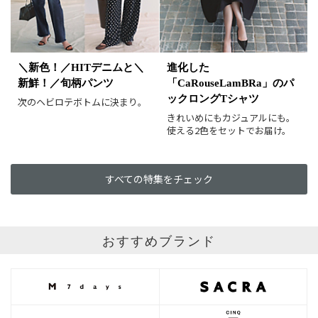
＼新色！／HITデニムと＼
進化した
新鮮！／旬柄パンツ
「CaRouseLamBRa」のパ
ックロングTシャツ
次のヘビロテボトムに決まり。
きれいめにもカジュアルにも。
使える2色をセットでお届け。
すべての特集をチェック
おすすめブランド