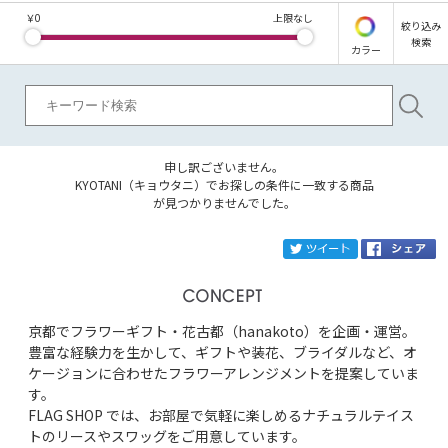
￥
0
上限なし
絞り込み
検索
カラー
申し訳ございません。
KYOTANI（キョウタニ）でお探しの条件に一致する商品
が見つかりませんでした。
ブランド
KYOTANI
tw
カテゴリ
京都でフラワーギフト・花古都（hanakoto）を企画・運営。
サイズ
豊富な経験力を生かして、ギフトや装花、ブライダルなど、オ
ケージョンに合わせたフラワーアレンジメントを提案していま
掲載雑誌
す。
FLAG SHOP では、お部屋で気軽に楽しめるナチュラルテイス
トのリースやスワッグをご用意しています。
価格
円～
円