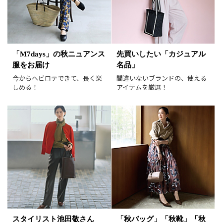
表示オプション
すべて
新着
「M7days」の秋ニュアンス
先買いしたい「カジュアル
服をお届け
名品」
SALE商品
予約品
今からヘビロテできて、長く楽
間違いないブランドの、使える
再入荷
ラスト1
しめる！
アイテムを厳選！
在庫あり
表示形式
画像小
画像大
表示件数
30件
60件
90件
並び順
おすすめ順
人気順
新着順
価格が安い順
スタイリスト池田敬さん
「秋バッグ」「秋靴」「秋
価格が高い順
値下げ実施日順