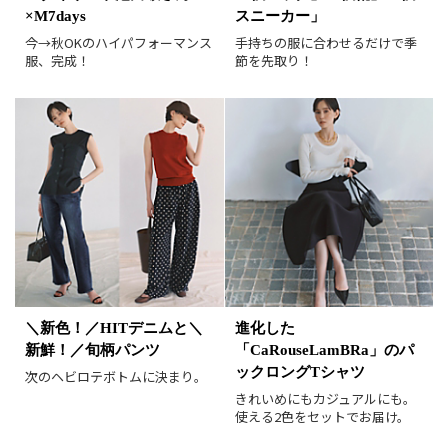
×M7days
スニーカー」
レビュー件数順
レビュー高評価順
今→秋OKのハイパフォーマンス
手持ちの服に合わせるだけで季
服、完成！
節を先取り！
カラー（複数選択可）
ホワイト
ブラック
グレー
ベージュ
ブラウン
オレンジ
イエロー
レッド
ピンク
パープル
グリーン
ブルー
ゴールド
シルバー
マルチ
＼新色！／HITデニムと＼
進化した
新鮮！／旬柄パンツ
「CaRouseLamBRa」のパ
ックロングTシャツ
次のヘビロテボトムに決まり。
きれいめにもカジュアルにも。
使える2色をセットでお届け。