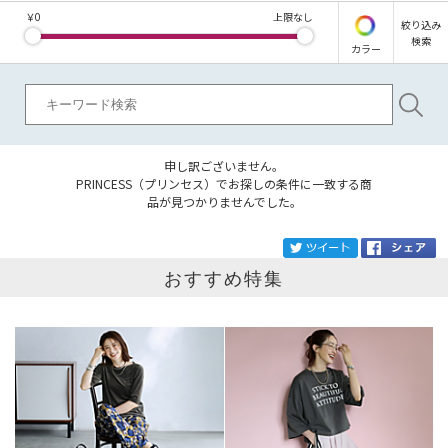
￥
0
上限なし
絞り込み
検索
カラー
申し訳ございません。
PRINCESS（プリンセス）でお探しの条件に一致する商
品が見つかりませんでした。
ブランド
PRINCESS
tw
おすすめ特集
カテゴリ
サイズ
掲載雑誌
価格
円～
円