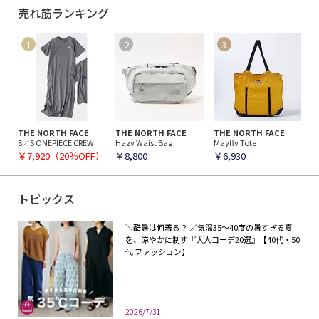
売れ筋ランキング
THE NORTH FACE
THE NORTH FACE
THE NORTH FACE
S／S ONEPIECE CREW
Hazy Waist Bag
Mayfly Tote
￥7,920（20％OFF）
￥8,800
￥6,930
トピックス
＼酷暑は何着る？ ／気温35～40度の暑すぎる夏
を、涼やかに制す『大人コーデ20選』【40代・50
代 ファッション】
2026/7/31