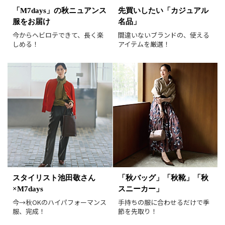
並び順
おすすめ順
人気順
「M7days」の秋ニュアンス
先買いしたい「カジュアル
服をお届け
名品」
新着順
価格が安い順
今からヘビロテできて、長く楽
間違いないブランドの、使える
価格が高い順
値下げ実施日順
しめる！
アイテムを厳選！
レビュー件数順
レビュー高評価順
カラー（複数選択可）
ホワイト
ブラック
グレー
ベージュ
ブラウン
オレンジ
イエロー
レッド
ピンク
パープル
グリーン
ブルー
ゴールド
シルバー
マルチ
スタイリスト池田敬さん
「秋バッグ」「秋靴」「秋
×M7days
スニーカー」
今→秋OKのハイパフォーマンス
手持ちの服に合わせるだけで季
服、完成！
節を先取り！