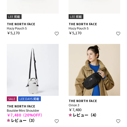
LEE 掲載
LEE 掲載
THE NORTH FACE
THE NORTH FACE
Hazy Pouch S
Hazy Pouch S
￥5,170
￥5,170
SALE
LEE DAYS 掲載
THE NORTH FACE
Orion 3
THE NORTH FACE
￥7,480
Boulder Mini Shoulder
レビュー（4）
￥7,480（20%OFF）
レビュー（3）