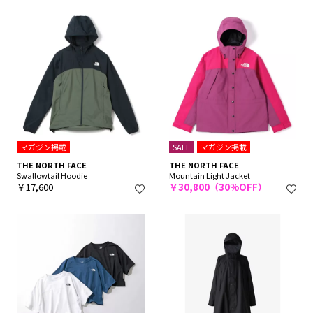
マガジン掲載
SALE
マガジン掲載
THE NORTH FACE
THE NORTH FACE
Swallowtail Hoodie
Mountain Light Jacket
￥17,600
￥30,800（30%OFF）