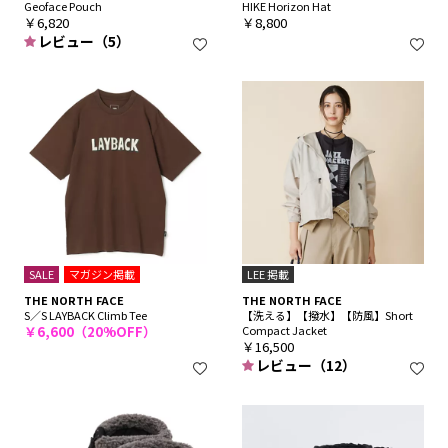
Geoface Pouch
HIKE Horizon Hat
￥6,820
￥8,800
レビュー（5）
SALE
マガジン掲載
LEE 掲載
THE NORTH FACE
THE NORTH FACE
S／S LAYBACK Climb Tee
【洗える】【撥水】【防風】Short
￥6,600（20%OFF）
Compact Jacket
￥16,500
レビュー（12）