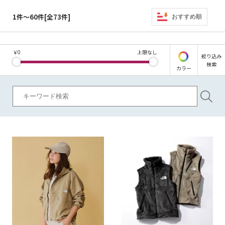
1件～60件[全73件]
おすすめ順
￥
0
上限なし
絞り込み
検索
カラー