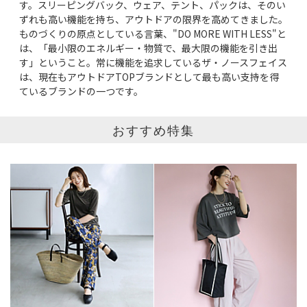
す。スリーピングバック、ウェア、テント、パックは、そのい
掲載雑誌
ずれも高い機能を持ち、アウトドアの限界を高めてきました。
ものづくりの原点としている言葉、"DO MORE WITH LESS"と
は、「最小限のエネルギー・物質で、最大限の機能を引き出
価格
円～
円
す」ということ。常に機能を追求しているザ・ノースフェイス
は、現在もアウトドアTOPブランドとして最も高い支持を得
ているブランドの一つです。
表示オプション
すべて
新着
おすすめ特集
SALE商品
予約品
再入荷
ラスト1
在庫あり
表示形式
画像小
画像大
表示件数
30件
60件
90件