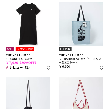
SALE
マガジン掲載
LEE 掲載
THE NORTH FACE
THE NORTH FACE
S／S ONEPIECE CREW
BC Fuse Box Eco Tote（キーホルダ
￥7,920（20%OFF）
ー型エコトート）
￥6,600
レビュー（1）