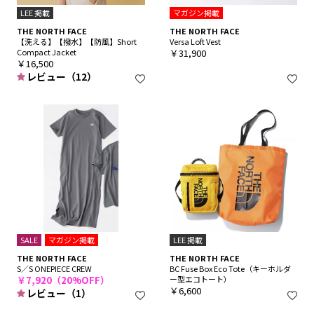
LEE 掲載
マガジン掲載
THE NORTH FACE
THE NORTH FACE
【洗える】【撥水】【防風】Short
Versa Loft Vest
Compact Jacket
￥31,900
￥16,500
レビュー（12）
SALE
マガジン掲載
LEE 掲載
THE NORTH FACE
THE NORTH FACE
S／S ONEPIECE CREW
BC Fuse Box Eco Tote（キーホルダ
￥7,920（20%OFF）
ー型エコトート）
￥6,600
レビュー（1）