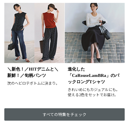
＼新色！／HITデニムと＼
進化した
新鮮！／旬柄パンツ
「CaRouseLamBRa」のパ
ックロングTシャツ
次のヘビロテボトムに決まり。
きれいめにもカジュアルにも。
使える2色をセットでお届け。
すべての特集をチェック