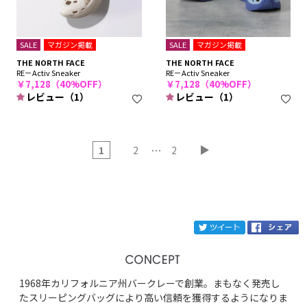
SALE
マガジン掲載
SALE
マガジン掲載
THE NORTH FACE
THE NORTH FACE
RE－Activ Sneaker
RE－Activ Sneaker
￥7,128（40%OFF）
￥7,128（40%OFF）
レビュー（1）
レビュー（1）
…
1
2
2
ブランド
THE NORTH FACE
tw
カテゴリ
1968年カリフォルニア州バークレーで創業。まもなく発売し
サイズ
たスリーピングバッグにより高い信頼を獲得するようになりま