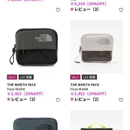
￥4,224（20%OFF）
レビュー（2）
SALE
LEE 掲載
SALE
LEE 掲載
THE NORTH FACE
THE NORTH FACE
Hazy Wallet
Hazy Wallet
￥3,432（20%OFF）
￥3,432（20%OFF）
レビュー（2）
レビュー（2）