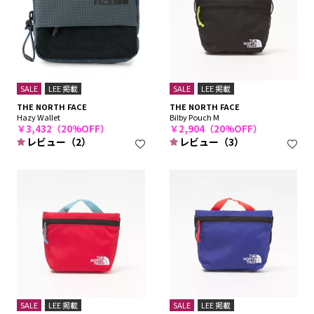
SALE
LEE 掲載
SALE
LEE 掲載
THE NORTH FACE
THE NORTH FACE
Hazy Wallet
Bilby Pouch M
￥3,432（20%OFF）
￥2,904（20%OFF）
レビュー（2）
レビュー（3）
SALE
LEE 掲載
SALE
LEE 掲載