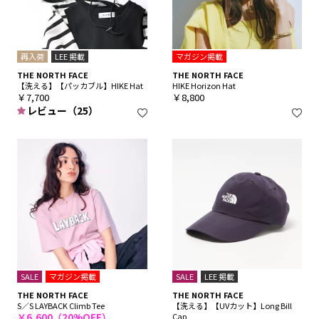
再入荷
LEE 掲載
マガジン掲載
THE NORTH FACE
THE NORTH FACE
【洗える】【パッカブル】HIKE Hat
HIKE Horizon Hat
￥7,700
￥8,800
レビュー（25）
SALE
マガジン掲載
SALE
LEE 掲載
THE NORTH FACE
THE NORTH FACE
S／S LAYBACK Climb Tee
【洗える】【UVカット】Long Bill
￥6,600（20%OFF）
Cap