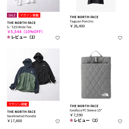
SALE
マガジン掲載
THE NORTH FACE
Taguan Poncho
THE NORTH FACE
￥26,400
S／S ES Wide Tee
￥5,544（10%OFF）
レビュー（2）
マガジン掲載
THE NORTH FACE
Geoface PC Sleeve 15”
THE NORTH FACE
￥7,590
Swallowtail Hoodie
レビュー（2）
￥17,600