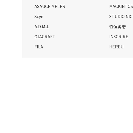
ASAUCE MELER
MACKINTO
Scye
STUDIO NI
A.D.M.J.
竹俣勇壱
OJACRAFT
INSCRIRE
FILA
HEREU