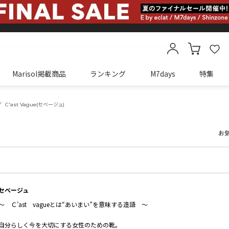
Marisol掲載商品
ランキング
M7days
特集
カートに商品がありません
C'ast Vague(セベージュ)
お
セベージュ
～ Ｃ’ast vagueとは“あいまい”を意味する造語 ～
自分らしく今を大切にする女性のための靴。