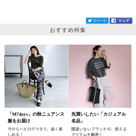
ブランド
martinique
tw
おすすめ特集
カテゴリ
サイズ
掲載雑誌
価格
円～
円
表示オプション
すべて
新着
「M7days」の秋ニュアンス
先買いしたい「カジュアル
服をお届け
名品」
SALE商品
予約品
今からヘビロテできて、長く楽
間違いないブランドの、使える
再入荷
ラスト1
しめる！
アイテムを厳選！