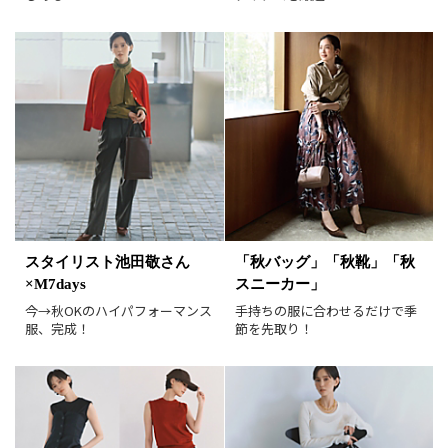
在庫あり
表示形式
画像小
画像大
表示件数
30件
60件
90件
並び順
おすすめ順
人気順
新着順
価格が安い順
スタイリスト池田敬さん
「秋バッグ」「秋靴」「秋
価格が高い順
値下げ実施日順
×M7days
スニーカー」
レビュー件数順
レビュー高評価順
今→秋OKのハイパフォーマンス
手持ちの服に合わせるだけで季
服、完成！
節を先取り！
カラー（複数選択可）
ホワイト
ブラック
グレー
ベージュ
ブラウン
オレンジ