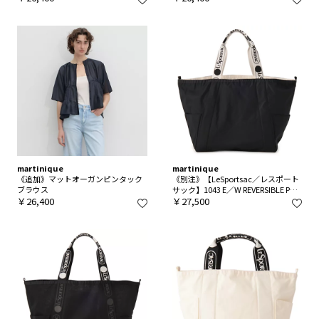
martinique
martinique
《追加》マットオーガンピンタック
《別注》【LeSportsac／レスポート
ブラウス
サック】1043 E／W REVERSIBLE PKT
￥26,400
TOTE（Solid）
￥27,500