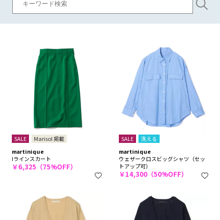
SALE
Marisol 掲載
SALE
洗える
martinique
martinique
Iラインスカート
ウェザークロスビッグシャツ（セッ
￥6,325（75%OFF）
トアップ可）
￥14,300（50%OFF）