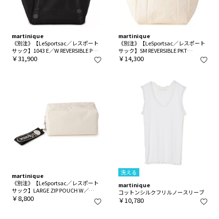
martinique
martinique
《別注》【LeSportsac／レスポート
《別注》【LeSportsac／レスポート
サック】1043 E／W REVERSIBLE PKT
サック】SM REVERSIBLE PKT
TOTE（Mesh）
￥31,900
TOTE（Solid）
￥14,300
洗える
martinique
《別注》【LeSportsac／レスポート
martinique
サック】LARGE ZIP POUCH W／
コットンシルクフリルノースリーブ
CHARM
￥8,800
￥10,780