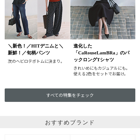
イエロー
レッド
ピンク
パープル
グリーン
ブルー
ゴールド
シルバー
マルチ
＼新色！／HITデニムと＼
進化した
新鮮！／旬柄パンツ
「CaRouseLamBRa」のパ
ックロングTシャツ
次のヘビロテボトムに決まり。
きれいめにもカジュアルにも。
使える2色をセットでお届け。
すべての特集をチェック
おすすめブランド