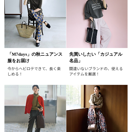
掲載雑誌
価格
円～
円
表示オプション
すべて
新着
「M7days」の秋ニュアンス
先買いしたい「カジュアル
服をお届け
名品」
SALE商品
予約品
今からヘビロテできて、長く楽
間違いないブランドの、使える
再入荷
ラスト1
しめる！
アイテムを厳選！
在庫あり
表示形式
画像小
画像大
表示件数
30件
60件
90件