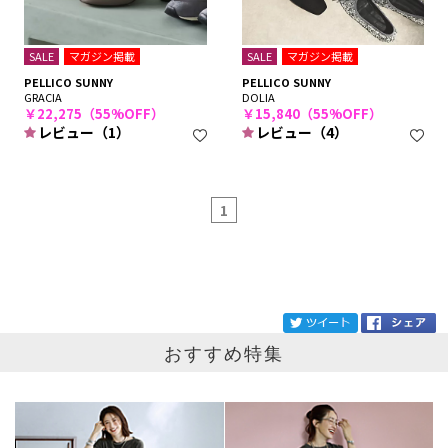
SALE
マガジン掲載
SALE
マガジン掲載
PELLICO SUNNY
PELLICO SUNNY
GRACIA
DOLIA
￥22,275（55%OFF）
￥15,840（55%OFF）
レビュー（1）
レビュー（4）
1
ブランド
PELLICO SUNNY
tw
おすすめ特集
カテゴリ
サイズ