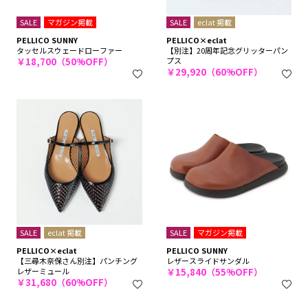
SALE
マガジン掲載
SALE
eclat 掲載
PELLICO SUNNY
PELLICO×eclat
タッセルスウェードローファー
【別注】20周年記念グリッターパン
￥18,700（50%OFF）
プス
￥29,920（60%OFF）
SALE
eclat 掲載
SALE
マガジン掲載
PELLICO×eclat
PELLICO SUNNY
【三尋木奈保さん別注】パンチング
レザースライドサンダル
レザーミュール
￥15,840（55%OFF）
￥31,680（60%OFF）