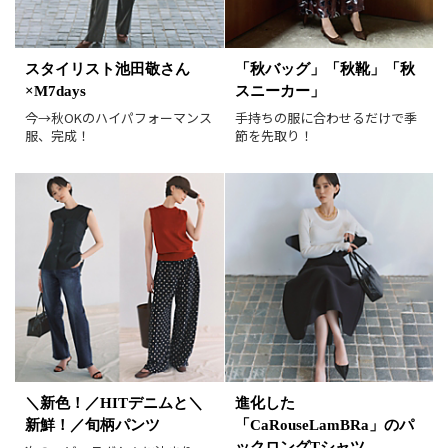
並び順
おすすめ順
人気順
新着順
価格が安い順
スタイリスト池田敬さん
「秋バッグ」「秋靴」「秋
価格が高い順
値下げ実施日順
×M7days
スニーカー」
レビュー件数順
レビュー高評価順
今→秋OKのハイパフォーマンス
手持ちの服に合わせるだけで季
服、完成！
節を先取り！
カラー（複数選択可）
ホワイト
ブラック
グレー
ベージュ
ブラウン
オレンジ
イエロー
レッド
ピンク
パープル
グリーン
ブルー
ゴールド
シルバー
マルチ
＼新色！／HITデニムと＼
進化した
新鮮！／旬柄パンツ
「CaRouseLamBRa」のパ
ックロングTシャツ