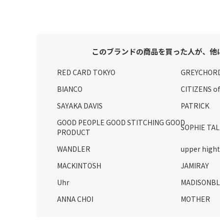
このブランドの商品を買った人が、他
RED CARD TOKYO
GREYCHOR
BIANCO
CITIZENS o
SAYAKA DAVIS
PATRICK
GOOD PEOPLE GOOD STITCHING GOOD
SOPHIE TA
PRODUCT
WANDLER
upper hight
MACKINTOSH
JAMIRAY
Uhr
MADISONB
ANNA CHOI
MOTHER