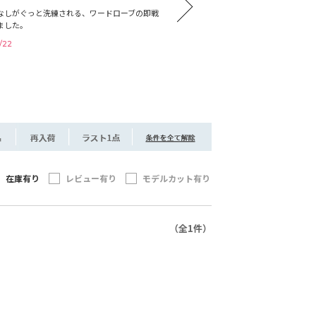
なしがぐっと洗練される、ワードローブの即戦
夏の着
ました。
力を集
/22
2026
在庫有り
レビュー有り
モデルカット有り
（全1件）