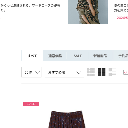
しがぐっと洗練される、ワードローブの即戦
夏の着こ
した。
力を集め
2
2026/5
SALE