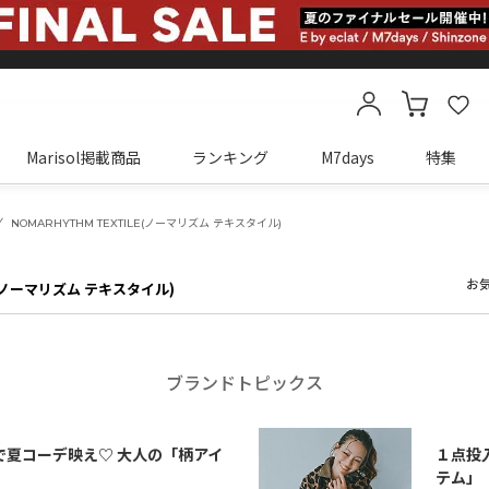
Marisol掲載商品
ランキング
M7days
特集
カートに商品がありません
NOMARHYTHM TEXTILE(ノーマリズム テキスタイル)
お
(ノーマリズム テキスタイル)
ブランドトピックス
で夏コーデ映え♡ 大人の「柄アイ
１点投
テム」