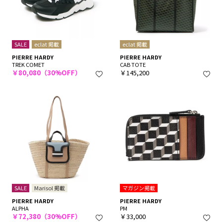
SALE
eclat 掲載
eclat 掲載
PIERRE HARDY
PIERRE HARDY
TREK COMET
CAB TOTE
￥80,080（30%OFF）
￥145,200
SALE
Marisol 掲載
マガジン掲載
PIERRE HARDY
PIERRE HARDY
ALPHA
PM
￥72,380（30%OFF）
￥33,000