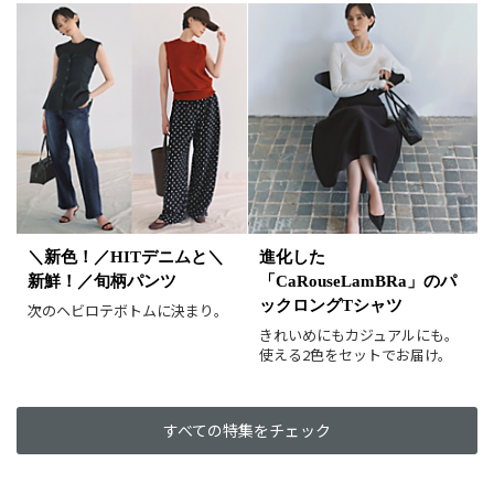
ホワイト
ブラック
グレー
ベージュ
ブラウン
オレンジ
イエロー
レッド
ピンク
パープル
グリーン
ブルー
ゴールド
シルバー
マルチ
＼新色！／HITデニムと＼
進化した
新鮮！／旬柄パンツ
「CaRouseLamBRa」のパ
ックロングTシャツ
次のヘビロテボトムに決まり。
きれいめにもカジュアルにも。
使える2色をセットでお届け。
すべての特集をチェック