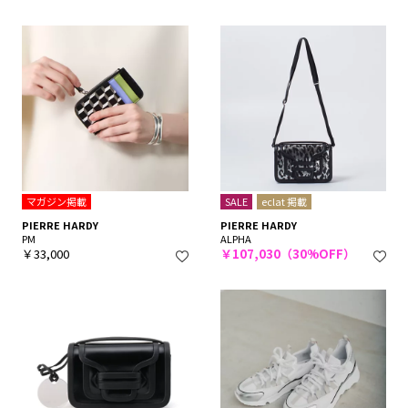
マガジン掲載
SALE
eclat 掲載
PIERRE HARDY
PIERRE HARDY
PM
ALPHA
￥33,000
￥107,030（30%OFF）