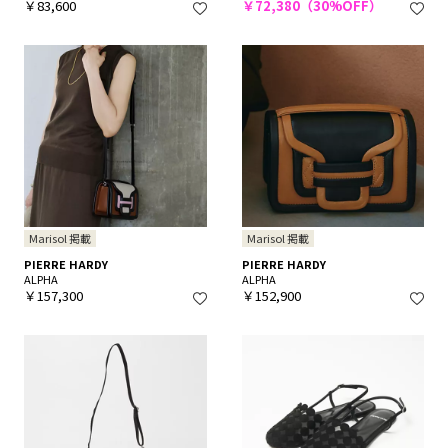
￥83,600
￥72,380（30%OFF）
Marisol 掲載
Marisol 掲載
PIERRE HARDY
PIERRE HARDY
ALPHA
ALPHA
￥157,300
￥152,900