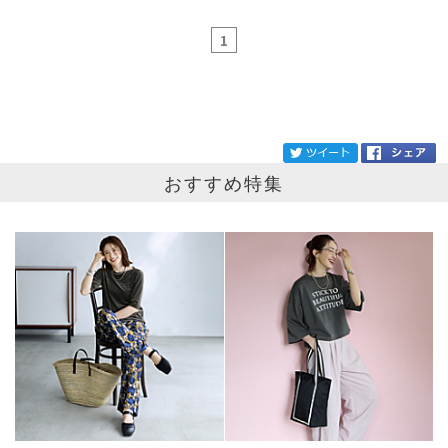
1
ブランド
PIERRE HARDY
tw
おすすめ特集
カテゴリ
サイズ
掲載雑誌
価格
円～
円
表示オプション