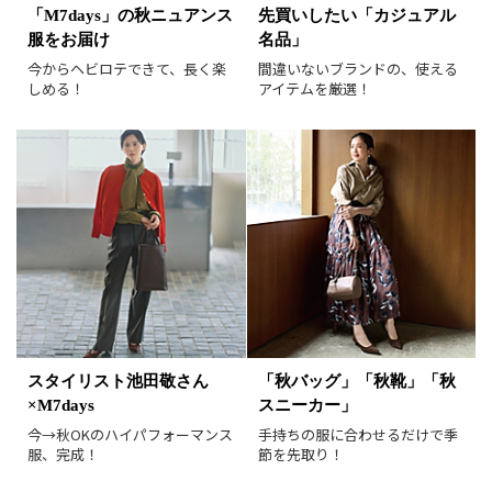
すべて
新着
「M7days」の秋ニュアンス
先買いしたい「カジュアル
服をお届け
名品」
SALE商品
予約品
今からヘビロテできて、長く楽
間違いないブランドの、使える
再入荷
ラスト1
しめる！
アイテムを厳選！
在庫あり
表示形式
画像小
画像大
表示件数
30件
60件
90件
並び順
おすすめ順
人気順
新着順
価格が安い順
スタイリスト池田敬さん
「秋バッグ」「秋靴」「秋
価格が高い順
値下げ実施日順
×M7days
スニーカー」
レビュー件数順
レビュー高評価順
今→秋OKのハイパフォーマンス
手持ちの服に合わせるだけで季
服、完成！
節を先取り！
カラー（複数選択可）