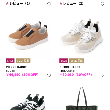
レビュー（2）
レビュー（2）
SALE
eclat 掲載
SALE
eclat 掲載
PIERRE HARDY
PIERRE HARDY
SLIDER
TREK COMET
￥66,990（30%OFF）
￥80,080（30%OFF）