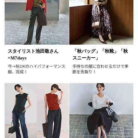
表示件数
30件
60件
90件
並び順
おすすめ順
人気順
新着順
価格が安い順
スタイリスト池田敬さん
「秋バッグ」「秋靴」「秋
価格が高い順
値下げ実施日順
×M7days
スニーカー」
レビュー件数順
レビュー高評価順
今→秋OKのハイパフォーマンス
手持ちの服に合わせるだけで季
服、完成！
節を先取り！
カラー（複数選択可）
ホワイト
ブラック
グレー
ベージュ
ブラウン
オレンジ
イエロー
レッド
ピンク
パープル
グリーン
ブルー
ゴールド
シルバー
マルチ