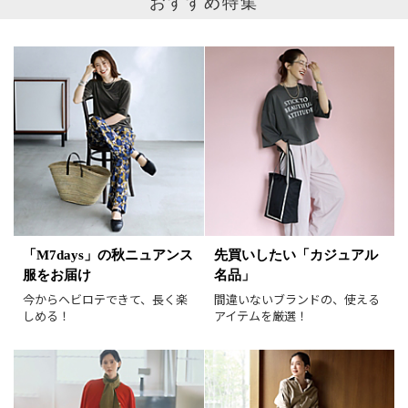
おすすめ特集
カテゴリ
サイズ
掲載雑誌
価格
円～
円
表示オプション
すべて
新着
「M7days」の秋ニュアンス
先買いしたい「カジュアル
服をお届け
名品」
SALE商品
予約品
今からヘビロテできて、長く楽
間違いないブランドの、使える
再入荷
ラスト1
しめる！
アイテムを厳選！
在庫あり
表示形式
画像小
画像大