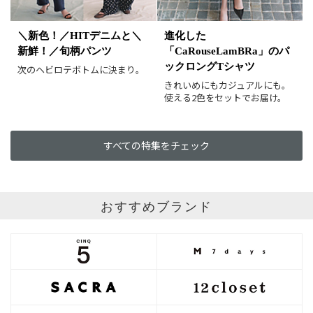
＼新色！／HITデニムと＼
進化した
新鮮！／旬柄パンツ
「CaRouseLamBRa」のパ
ックロングTシャツ
次のヘビロテボトムに決まり。
きれいめにもカジュアルにも。
使える2色をセットでお届け。
すべての特集をチェック
おすすめブランド