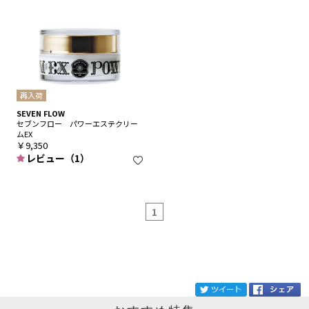
再入荷
SEVEN FLOW
セブンフロー パワーエステクリー
ムEX
￥9,350
レビュー（1）
1
ブランド
SEVEN FLOW
tw