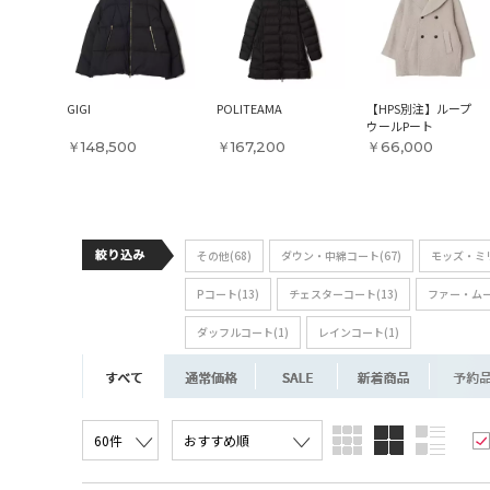
ス
GIGI
POLITEAMA
【HPS別注】ループ
FF）
ウールPート
￥148,500
￥167,200
￥66,000
その他(68)
ダウン・中綿コート(67)
モッズ・ミリ
Pコート(13)
チェスターコート(13)
ファー・ムー
ダッフルコート(1)
レインコート(1)