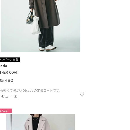
lada
THER COAT
5,480
も軽くて暖かいObladaの定番コートです。
レビュー（2）
SALE