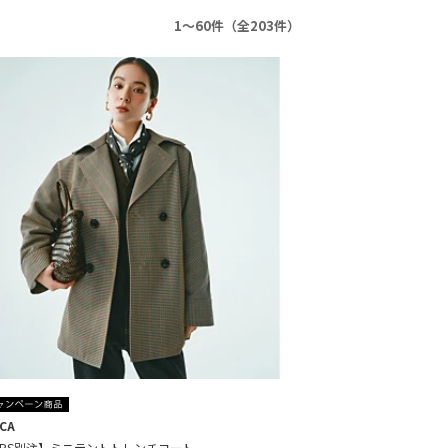
1～60件（全203件）
CCA
HPS別注】ミニテントトレンチコート