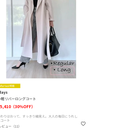
days
わ軽リバーロングコート
5,410（30％OFF）
んわりはおって、すっきり細見え。大人の毎日にうれし
黒コート
レビュー（11）