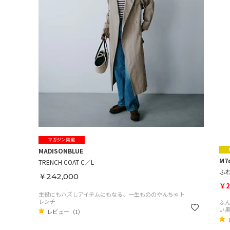
MADISONBLUE
M7
TRENCH COAT C／L
ふ
￥242,000
￥2
主役にもハズしアイテムにもなる、一生もののやんちゃト
レンチ
ふ
い
レビュー（1）