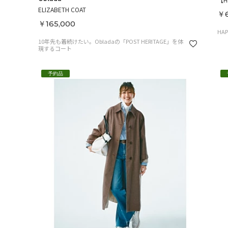
ELIZABETH COAT
￥6
￥165,000
HA
10年先も着続けたい。Obladaの「POST HERITAGE」を体
現するコート
予約品