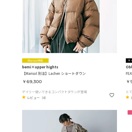
bemi×upper hights
Ob
【Marisol 別注】Lachen ショートダウン
FEA
￥69,300
￥9
デイリー使いできるコンパクトダウンが登場
とて
レビュー（4）