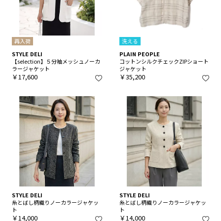
再入荷
洗える
STYLE DELI
PLAIN PEOPLE
【selection】５分袖メッシュノーカ
コットンシルクチェックZIPショート
ラージャケット
ジャケット
￥17,600
￥35,200
STYLE DELI
STYLE DELI
糸とばし柄織りノーカラージャケッ
糸とばし柄織りノーカラージャケッ
ト
ト
￥14,000
￥14,000