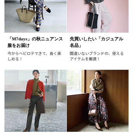
価格
円～
円
表示オプション
「M7days」の秋ニュアンス
先買いしたい「カジュアル
服をお届け
名品」
すべて
新着
今からヘビロテできて、長く楽
間違いないブランドの、使える
SALE商品
予約品
しめる！
アイテムを厳選！
再入荷
ラスト1
在庫あり
表示形式
画像小
画像大
表示件数
30件
60件
90件
並び順
おすすめ順
人気順