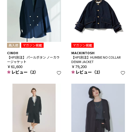
再入荷
マガジン掲載
マガジン掲載
CINOH
MACKINTOSH
【HPS別注】 パールボタン ノーカラ
【HPS別注】HUMBIE NO COLLAR
ージャケット
DENIM JACKET
￥61,600
￥79,200
レビュー（2）
レビュー（2）