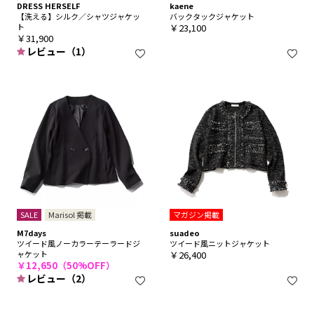
DRESS HERSELF
kaene
【洗える】シルク／シャツジャケッ
バックタックジャケット
ト
￥23,100
￥31,900
レビュー（1）
SALE
Marisol 掲載
マガジン掲載
M7days
suadeo
ツイード風ノーカラーテーラードジ
ツイード風ニットジャケット
ャケット
￥26,400
￥12,650（50%OFF）
レビュー（2）