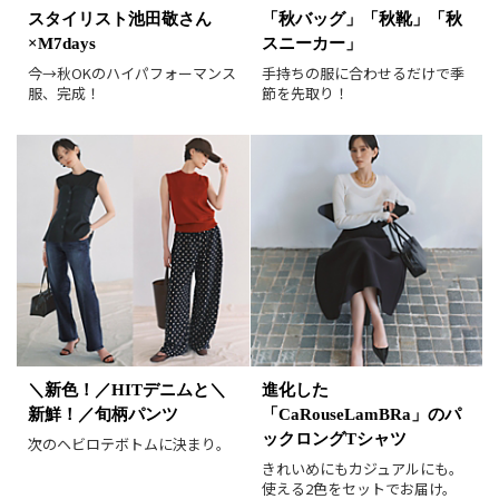
スタイリスト池田敬さん
「秋バッグ」「秋靴」「秋
新着順
価格が安い順
×M7days
スニーカー」
価格が高い順
値下げ実施日順
今→秋OKのハイパフォーマンス
手持ちの服に合わせるだけで季
服、完成！
節を先取り！
レビュー件数順
レビュー高評価順
カラー（複数選択可）
ホワイト
ブラック
グレー
ベージュ
ブラウン
オレンジ
イエロー
レッド
ピンク
パープル
グリーン
ブルー
ゴールド
シルバー
マルチ
＼新色！／HITデニムと＼
進化した
新鮮！／旬柄パンツ
「CaRouseLamBRa」のパ
ックロングTシャツ
次のヘビロテボトムに決まり。
きれいめにもカジュアルにも。
使える2色をセットでお届け。