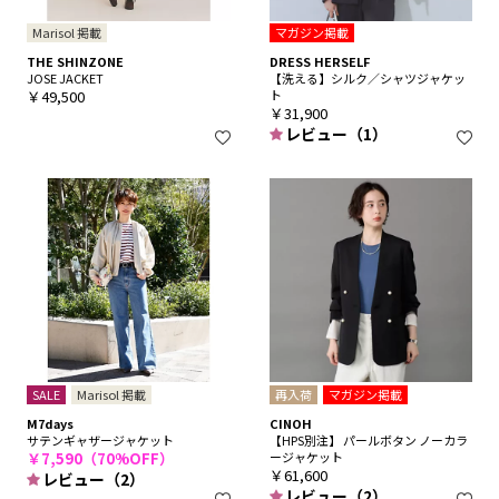
Marisol 掲載
マガジン掲載
THE SHINZONE
DRESS HERSELF
JOSE JACKET
【洗える】シルク／シャツジャケッ
￥49,500
ト
￥31,900
レビュー（1）
SALE
Marisol 掲載
再入荷
マガジン掲載
M7days
CINOH
サテンギャザージャケット
【HPS別注】 パールボタン ノーカラ
￥7,590（70%OFF）
ージャケット
￥61,600
レビュー（2）
レビュー（2）