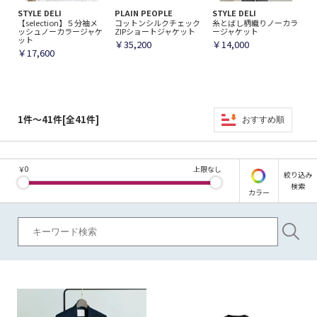
STYLE DELI
PLAIN PEOPLE
STYLE DELI
【selection】５分袖メ
コットンシルクチェック
糸とばし柄織りノーカラ
ッシュノーカラージャケ
ZIPショートジャケット
ージャケット
ット
￥35,200
￥14,000
￥17,600
1件～41件[全41件]
おすすめ順
￥
0
上限なし
絞り込み
検索
カラー