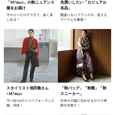
「M7days」の秋ニュアンス
先買いしたい「カジュアル
服をお届け
名品」
すべて
新着
今からヘビロテできて、長く楽
間違いないブランドの、使える
SALE商品
予約品
しめる！
アイテムを厳選！
再入荷
ラスト1
在庫あり
表示形式
画像小
画像大
表示件数
30件
60件
90件
並び順
おすすめ順
人気順
スタイリスト池田敬さん
「秋バッグ」「秋靴」「秋
新着順
価格が安い順
×M7days
スニーカー」
価格が高い順
値下げ実施日順
今→秋OKのハイパフォーマンス
手持ちの服に合わせるだけで季
服、完成！
節を先取り！
レビュー件数順
レビュー高評価順