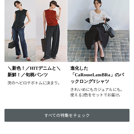
カラー（複数選択可）
ホワイト
ブラック
グレー
ベージュ
ブラウン
オレンジ
イエロー
レッド
ピンク
パープル
グリーン
ブルー
ゴールド
シルバー
マルチ
＼新色！／HITデニムと＼
進化した
新鮮！／旬柄パンツ
「CaRouseLamBRa」のパ
ックロングTシャツ
次のヘビロテボトムに決まり。
きれいめにもカジュアルにも。
使える2色をセットでお届け。
すべての特集をチェック