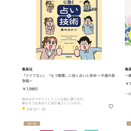
集英社
集
「ツイてない」 「もう無理」に効く占いと技術 ～不運の救
一
急箱～
￥1
￥1,980
一
自分ばかりがどうしてこんな目に遭うのか。
幸せそうなあの人と何が違うというのか。
レビュー（1）
再入荷