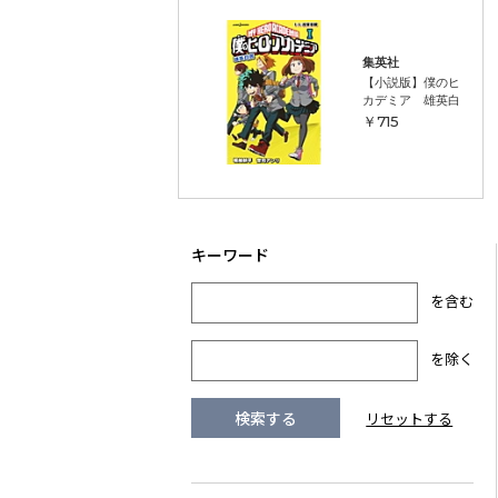
集英社
【小説版】僕のヒーロー
カデミア 雄英白書
￥715
を含む
を除く