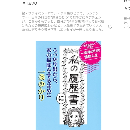
昨
￥1,870
￥2
鍋・フライパン・ボウル・ポリ袋ひとつで、レンチン
で……日々の料理を“道具ひとつ”で軽やかにギアチェン
稀
ジ。これからもずっと、自分が“好きな味”を作って食べ続
け
けるための厳選52レシピと、人生後半を生きていく大人
こち
たちに寄りそう書き下ろしエッセイが一冊になりました。