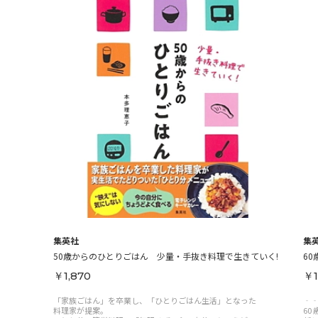
集英社
集
50歳からのひとりごはん 少量・手抜き料理で生きていく!
6
￥1,870
￥1
「家族ごはん」を卒業し、「ひとりごはん生活」となった
‐
料理家が提案。
60