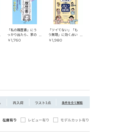
「私の履歴書」にう
「ツイてない」「も
っかり出たら、家の
う無理」に効く占い
掃除をするはめに
と技術
￥1,760
￥1,980
在庫有り
レビュー有り
モデルカット有り