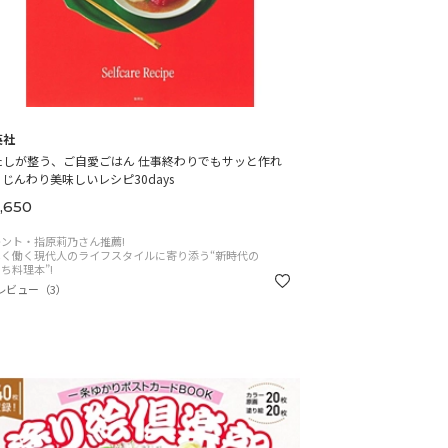
英社
たしが整う、ご自愛ごはん 仕事終わりでもサッと作れ
じんわり美味しいレシピ30days
,650
ント・指原莉乃さん推薦!
しく働く現代人のライフスタイルに寄り添う“新時代の
ち料理本”!
レビュー（3）