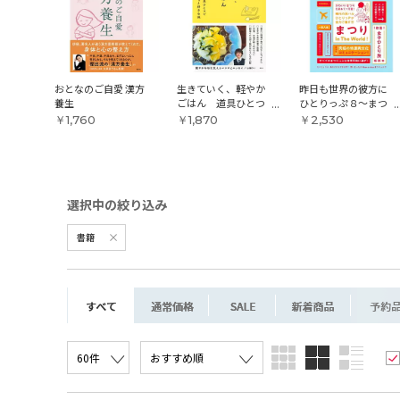
ア
おとなのご自愛 漢方
生きていく、軽やか
昨日も世界の彼方に
養生
ごはん 道具ひとつ
ひとりっぷ８〜まつ
でずっと好きな味
りっぷ編〜
￥1,760
￥1,870
￥2,530
書籍