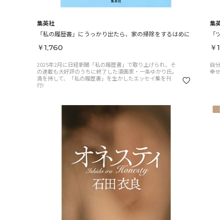
集英社
集
「私の履歴書」にうっかり出たら、家の掃除をするはめに
「
￥1,760
￥1
2025年2月に日経新聞「私の履歴書」で取り上げられ、そ
自
の連載も大好評のうちに終了した漫画家・一条ゆかり氏。
幸
満を持して、「私の履歴書」を生かしたエッセイ集を刊
行!