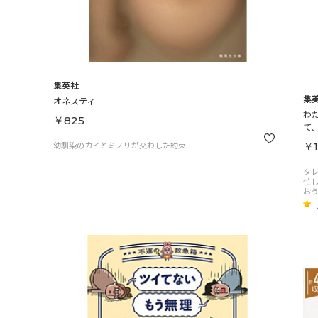
集英社
集
オネスティ
わ
￥825
て、
幼馴染のカイとミノリが交わした約束
￥1
タレ
忙
おう