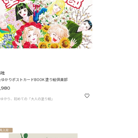
英社
条ゆかりポストカードBOOK 塗り絵倶楽部
,980
条ゆかり、初めての「大人の塗り絵」
再入荷