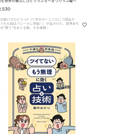
日も世界の彼方にひとりっぷ８～まつりっぷ編～
,530
代の旅バカひとりっP（リオのカーニバルに７回出か
、うち６回はパレードに参加！）が出かけた、世界あち
の“祭り”をめぐる旅、その実録！