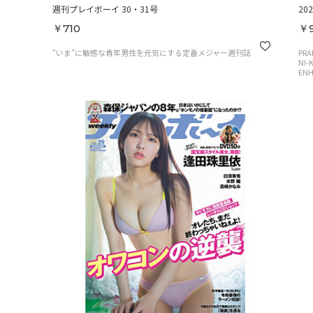
週刊プレイボーイ 30・31号
20
￥710
￥
“いま”に敏感な青年男性を元気にする定番メジャー週刊誌
PRA
NI-K
ENH