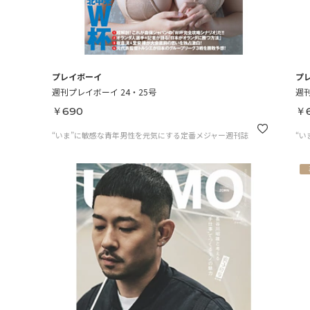
プレイボーイ
プ
週刊プレイボーイ 24・25号
週刊
￥690
￥
“いま”に敏感な青年男性を元気にする定番メジャー週刊誌
“い