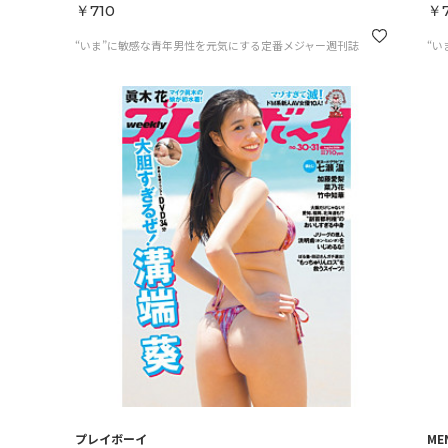
￥710
￥7
“いま”に敏感な青年男性を元気にする定番メジャー週刊誌
“い
プレイボーイ
ME