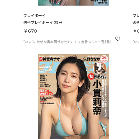
プレイボーイ
プ
週刊プレイボーイ 29号
週刊
￥670
￥
“いま”に敏感な青年男性を元気にする定番メジャー週刊誌
“い