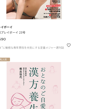
レイボーイ
プレイボーイ 23号
690
ま”に敏感な青年男性を元気にする定番メジャー週刊誌
再入荷