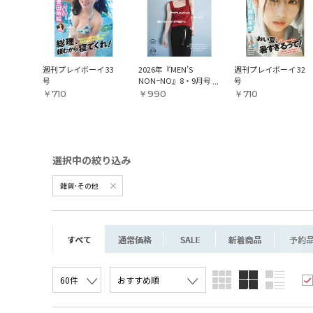
週刊プレイボーイ 33
2026年『MEN’S
週刊プレイボーイ 32
号
NON−NO』8・9月号
号
￥710
￥990
￥710
雑貨･その他