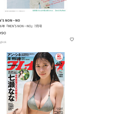
N’S NON－NO
26年『MEN’S NON－NO』7月号
990
gkok