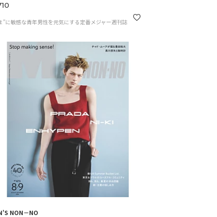
10
ま”に敏感な青年男性を元気にする定番メジャー週刊誌
N’S NON－NO