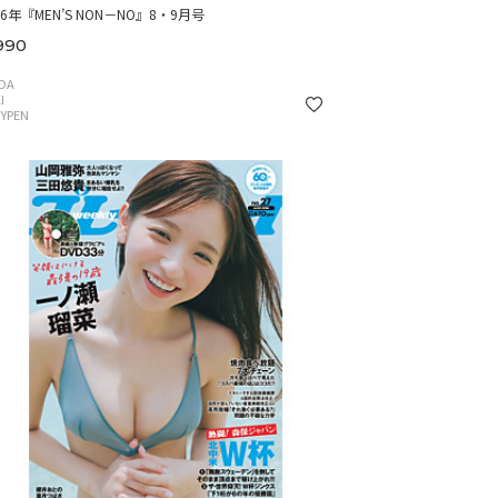
26年『MEN’S NON－NO』8・9月号
990
DA
I
YPEN