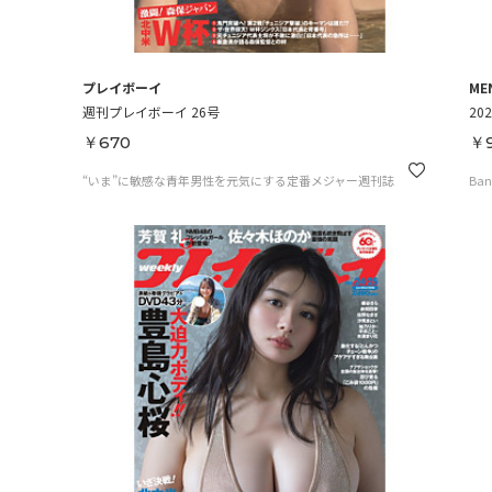
プレイボーイ
ME
週刊プレイボーイ 26号
20
￥670
￥
“いま”に敏感な青年男性を元気にする定番メジャー週刊誌
Ban