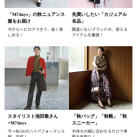
表示オプション
「M7days」の秋ニュアンス
先買いしたい「カジュアル
服をお届け
名品」
すべて
新着
今からヘビロテできて、長く楽
間違いないブランドの、使える
SALE商品
予約品
しめる！
アイテムを厳選！
再入荷
ラスト1
在庫あり
表示形式
画像小
画像大
表示件数
30件
60件
90件
並び順
おすすめ順
人気順
スタイリスト池田敬さん
「秋バッグ」「秋靴」「秋
新着順
価格が安い順
×M7days
スニーカー」
価格が高い順
値下げ実施日順
今→秋OKのハイパフォーマンス
手持ちの服に合わせるだけで季
服、完成！
節を先取り！