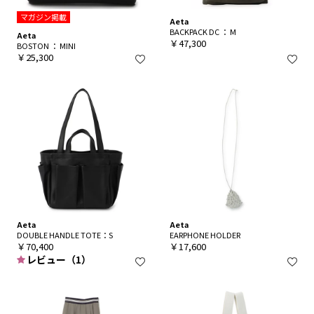
マガジン掲載
Aeta
BACKPACK DC ： M
Aeta
￥47,300
BOSTON ： MINI
￥25,300
Aeta
Aeta
DOUBLE HANDLE TOTE：S
EARPHONE HOLDER
￥70,400
￥17,600
レビュー（1）