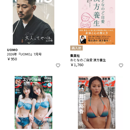
再入荷
UOMO
2026年『UOMO』7月号
集英社
￥950
おとなのご自愛 漢方養生
￥1,760