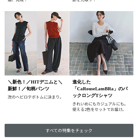
レビュー件数順
レビュー高評価順
カラー（複数選択可）
ホワイト
ブラック
グレー
ベージュ
ブラウン
オレンジ
イエロー
レッド
ピンク
パープル
グリーン
ブルー
ゴールド
シルバー
マルチ
＼新色！／HITデニムと＼
進化した
新鮮！／旬柄パンツ
「CaRouseLamBRa」のパ
ックロングTシャツ
次のヘビロテボトムに決まり。
きれいめにもカジュアルにも。
使える2色をセットでお届け。
すべての特集をチェック