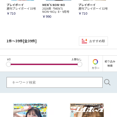
プレイボーイ
MEN’S NON−NO
プレイボーイ
週刊プレイボーイ 33号
2026年『MEN’S
週刊プレイボーイ 32号
NON−NO』8・9月号
￥710
￥710
￥990
1件～39件[全39件]
おすすめ順
￥
0
上限なし
絞り込み
検索
カラー