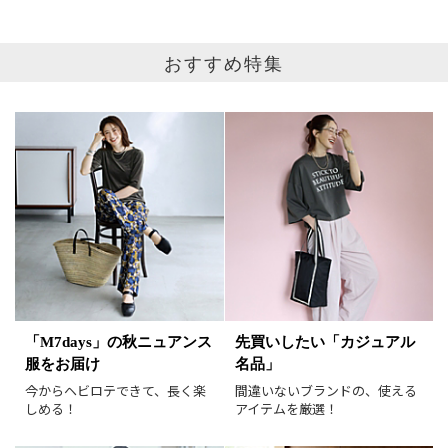
おすすめ特集
ブランド
カテゴリ
ビューティ
サイズ
掲載雑誌
価格
円～
円
表示オプション
「M7days」の秋ニュアンス
先買いしたい「カジュアル
服をお届け
名品」
すべて
新着
今からヘビロテできて、長く楽
間違いないブランドの、使える
SALE商品
予約品
しめる！
アイテムを厳選！
再入荷
ラスト1