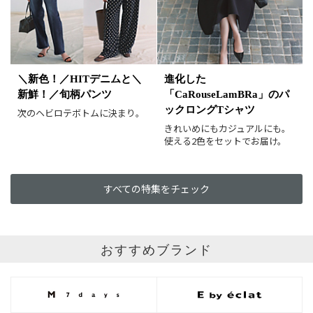
イエロー
レッド
ピンク
パープル
グリーン
ブルー
ゴールド
シルバー
マルチ
＼新色！／HITデニムと＼
進化した
新鮮！／旬柄パンツ
「CaRouseLamBRa」のパ
ックロングTシャツ
次のヘビロテボトムに決まり。
きれいめにもカジュアルにも。
使える2色をセットでお届け。
すべての特集をチェック
おすすめブランド