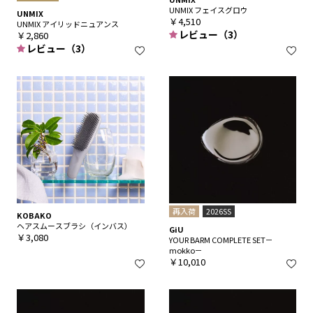
UNMIX フェイスグロウ
UNMIX
￥4,510
UNMIX アイリッドニュアンス
レビュー（3）
￥2,860
レビュー（3）
再入荷
2026SS
KOBAKO
ヘアスムースブラシ（インバス）
GiU
￥3,080
YOUR BARM COMPLETE SET－
mokko－
￥10,010