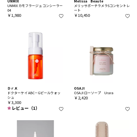
UNMIX
Melissa Beaute
UNMIX カモフラージュ コンシーラー
メリッサボーテラメラSコンセントレ
04
ート
￥1,980
￥10,450
Ｄｒ.K
OSAJI
ドクターケイ ABC－Gピールウォッ
OSAJI ローソープ Urara
シュ
￥2,420
￥3,300
レビュー（1）