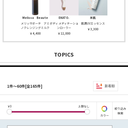
Melissa Beaute
EKATO.
米肌
メリッサボーテ アミ
ボディ メディテーショ
肌潤UVエッセンス
ノクレンジングミルク
ンローラー
￥3,300
￥4,400
￥22,000
TOPICS
1件～60件[全165件]
新着順
￥
0
上限なし
絞り込み
検索
カラー