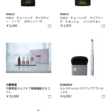
OSAJI
OSAJI
OSAJI チューニング モイスチャ
OSAJI チューニング クリアリン
ー ソープ （ボディソープ）
グ ウォッシュ （ハンドウォッシ
￥3,300
ュ）
￥2,970
爪健美道
KOBAKO
爪健美道 セルフケア動画講座付きコ
セレスチャルメイクアップブラシセ
フレ
ットD
￥22,000
￥6,050