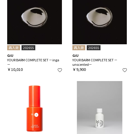
再入荷
2026SS
再入荷
2026SS
GiU
GiU
YOUR BARM COMPLETE SET －inga
YOUR BARM COMPLETE SET －
－
unscented－
￥10,010
￥9,900