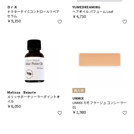
Ｄｒ.K
YUMEDREAMING
ドクターケイ Cコントロールリペア
ヘアオイル パフューム Leaf
セラム
￥4,730
￥9,350
再入荷
Melissa Beaute
メリッサボーテソーラーポイントオ
UNMIX
イル
UNMIX カモフラージュ コンシーラー
￥6,050
01
￥1,980