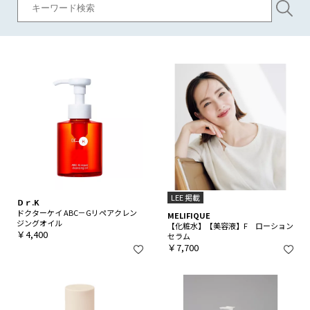
LEE 掲載
Ｄｒ.K
ドクターケイ ABC－Gリペアクレン
MELIFIQUE
ジングオイル
【化粧水】【美容液】F ローション
￥4,400
セラム
￥7,700