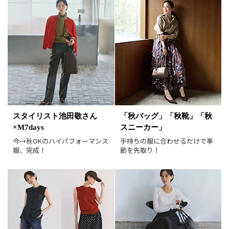
在庫あり
表示形式
画像小
画像大
表示件数
30件
60件
90件
並び順
おすすめ順
人気順
スタイリスト池田敬さん
「秋バッグ」「秋靴」「秋
新着順
価格が安い順
×M7days
スニーカー」
価格が高い順
値下げ実施日順
今→秋OKのハイパフォーマンス
手持ちの服に合わせるだけで季
服、完成！
節を先取り！
レビュー件数順
レビュー高評価順
カラー（複数選択可）
ホワイト
ブラック
グレー
ベージュ
ブラウン
オレンジ