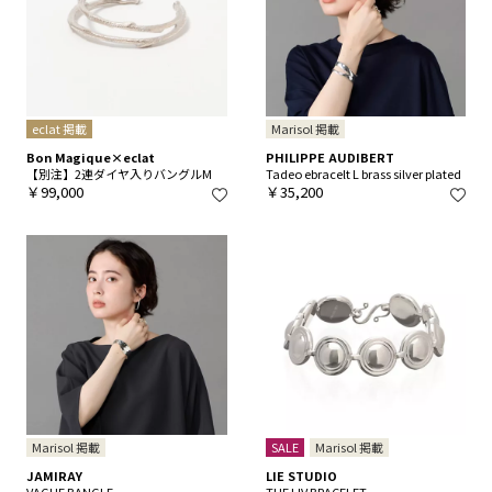
eclat 掲載
Marisol 掲載
Bon Magique×eclat
PHILIPPE AUDIBERT
【別注】2連ダイヤ入りバングルM
Tadeo ebracelt L brass silver plated
￥99,000
￥35,200
Marisol 掲載
SALE
Marisol 掲載
JAMIRAY
LIE STUDIO
VAGUE BANGLE
THE LIV BRACELET