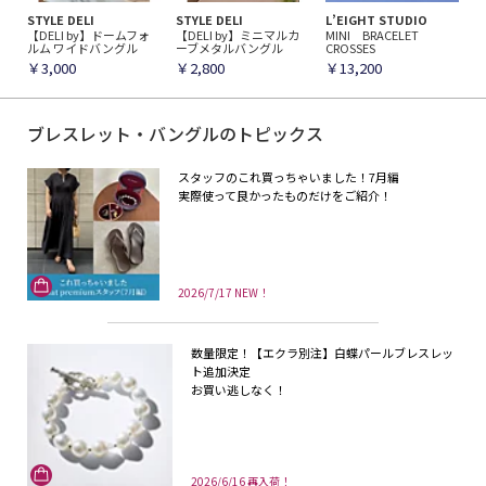
STYLE DELI
STYLE DELI
L’EIGHT STUDIO
【DELI by】ドームフォ
【DELI by】ミニマルカ
MINI BRACELET
ルム ワイドバングル
ーブメタルバングル
CROSSES
￥3,000
￥2,800
￥13,200
ブレスレット・バングルのトピックス
スタッフのこれ買っちゃいました！7月編
実際使って良かったものだけをご紹介！
2026/7/17 NEW！
数量限定！【エクラ別注】白蝶パールブレスレッ
ト追加決定
お買い逃しなく！
2026/6/16 再入荷！