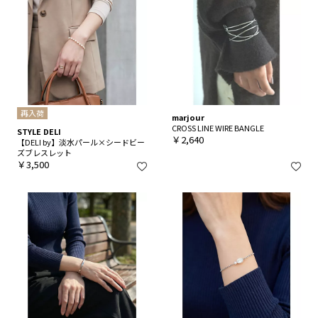
再入荷
marjour
CROSS LINE WIRE BANGLE
STYLE DELI
￥2,640
【DELI by】淡水パール×シードビー
ズブレスレット
￥3,500