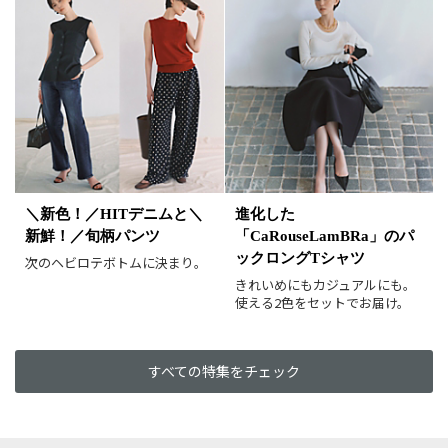
カラー（複数選択可）
ホワイト
ブラック
グレー
ベージュ
ブラウン
オレンジ
イエロー
レッド
ピンク
パープル
グリーン
ブルー
ゴールド
シルバー
マルチ
＼新色！／HITデニムと＼
進化した
新鮮！／旬柄パンツ
「CaRouseLamBRa」のパ
ックロングTシャツ
次のヘビロテボトムに決まり。
きれいめにもカジュアルにも。
使える2色をセットでお届け。
すべての特集をチェック