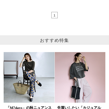
1
おすすめ特集
ブランド
カテゴリ
ブレスレット・バングル全て
サイズ
掲載雑誌
価格
円～
円
表示オプション
「M7days」の秋ニュアンス
先買いしたい「カジュアル