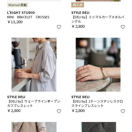
Marisol 掲載
再入荷
L’EIGHT STUDIO
STYLE DELI
MINI BRACELET CROSSES
【DELI by】ミニマルカーブメタルバ
￥13,200
ングル
￥2,800
STYLE DELI
STYLE DELI
【DELI by】ウェーブラインオープン
【DELI by】2トーンステンレスクロ
カフブレスレット
スラインブレスレット
￥2,800
￥2,800