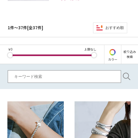
1件～37件[全37件]
おすすめ順
￥
0
上限なし
絞り込み
検索
カラー