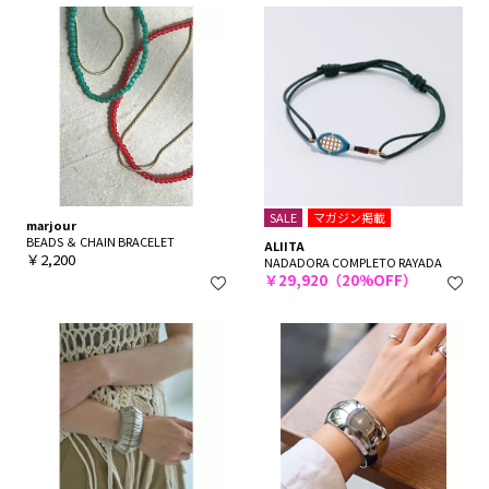
SALE
マガジン掲載
marjour
BEADS ＆ CHAIN BRACELET
ALIITA
￥2,200
NADADORA COMPLETO RAYADA
￥29,920（20%OFF）