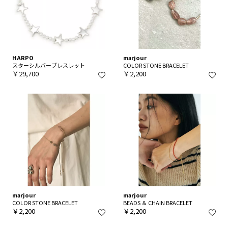
HARPO
marjour
スターシルバーブレスレット
COLOR STONE BRACELET
￥29,700
￥2,200
marjour
marjour
COLOR STONE BRACELET
BEADS ＆ CHAIN BRACELET
￥2,200
￥2,200