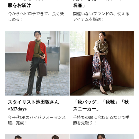
服をお届け
名品」
すべて
新着
今からヘビロテできて、長く楽
間違いないブランドの、使える
SALE商品
予約品
しめる！
アイテムを厳選！
再入荷
ラスト1
在庫あり
表示形式
画像小
画像大
表示件数
30件
60件
90件
並び順
おすすめ順
人気順
スタイリスト池田敬さん
「秋バッグ」「秋靴」「秋
新着順
価格が安い順
×M7days
スニーカー」
価格が高い順
値下げ実施日順
今→秋OKのハイパフォーマンス
手持ちの服に合わせるだけで季
服、完成！
節を先取り！
レビュー件数順
レビュー高評価順