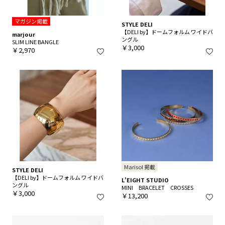
マガジン掲載
STYLE DELI
【DELI by】ドームフォルム ワイドバ
marjour
ングル
SLIM LINE BANGLE
￥3,000
￥2,970
Marisol 掲載
STYLE DELI
【DELI by】ドームフォルム ワイドバ
L’EIGHT STUDIO
ングル
MINI BRACELET CROSSES
￥3,000
￥13,200