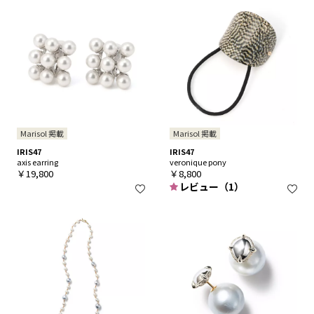
Marisol 掲載
Marisol 掲載
IRIS47
IRIS47
axis earring
veronique pony
￥19,800
￥8,800
レビュー（1）