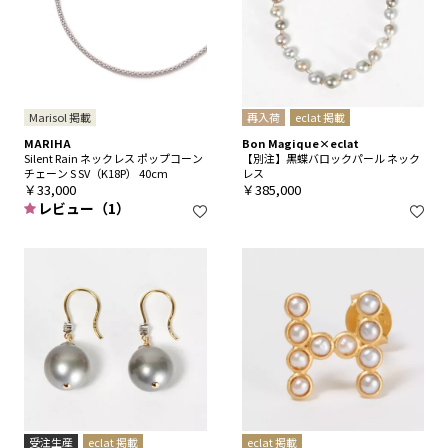
Marisol 掲載
再入荷
eclat 掲載
MARIHA
Bon Magique×eclat
Silent Rain ネックレス ポップコーン
【別注】黒蝶バロックパール ネック
チェーン S SV（K18P） 40cm
レス
￥33,000
￥385,000
レビュー（1）
受注生産
eclat 掲載
eclat 掲載