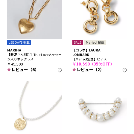
LEE DAYS 掲載
SALE
Marisol 掲載
MARIHA
【コラボ】LAURA
【雅姫さん別注】True Loveメッセー
LOMBARDI
ジ入りネックレス
【Marisol別注】ピアス
￥49,500
￥18,590（35%OFF）
レビュー（6）
レビュー（2）