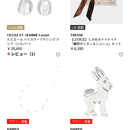
eclat 掲載
LEE 掲載
CECILE ET JEANNE×eclat
TRESSE
ルミエール バイカラーイヤリング ク
【LEE別注】ときめきトゥナイト
リア（シルバー）
「蘭世のリボン＆シュシュ」セット
￥28,600
￥6,380
レビュー（1）
マガジン掲載
マガジン掲載
HARPO
HARPO