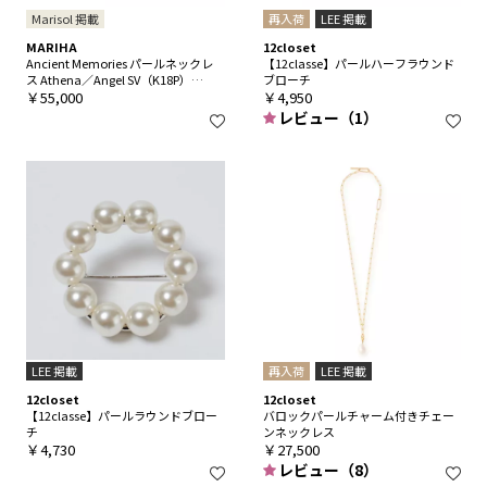
Marisol 掲載
再入荷
LEE 掲載
MARIHA
12closet
Ancient Memories パールネックレ
【12classe】パールハーフラウンド
ス Athena／Angel SV（K18P）
ブローチ
40cm
￥55,000
￥4,950
レビュー（1）
LEE 掲載
再入荷
LEE 掲載
12closet
12closet
【12classe】パールラウンドブロー
バロックパールチャーム付きチェー
チ
ンネックレス
￥4,730
￥27,500
レビュー（8）