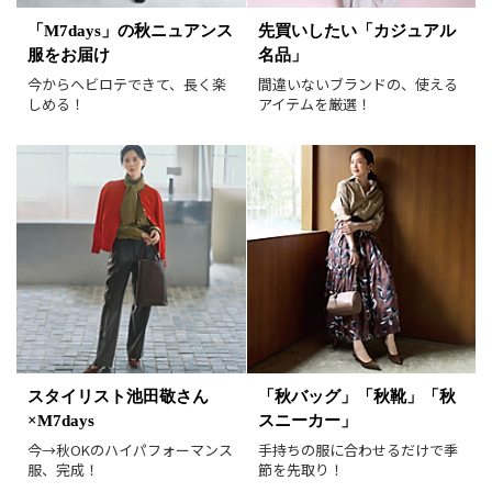
表示オプション
「M7days」の秋ニュアンス
先買いしたい「カジュアル
服をお届け
名品」
すべて
新着
今からヘビロテできて、長く楽
間違いないブランドの、使える
SALE商品
予約品
しめる！
アイテムを厳選！
再入荷
ラスト1
在庫あり
表示形式
画像小
画像大
表示件数
30件
60件
90件
並び順
おすすめ順
人気順
スタイリスト池田敬さん
「秋バッグ」「秋靴」「秋
新着順
価格が安い順
×M7days
スニーカー」
価格が高い順
値下げ実施日順
今→秋OKのハイパフォーマンス
手持ちの服に合わせるだけで季
服、完成！
節を先取り！
レビュー件数順
レビュー高評価順