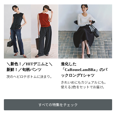
カラー（複数選択可）
ホワイト
ブラック
グレー
ベージュ
ブラウン
オレンジ
イエロー
レッド
ピンク
パープル
グリーン
ブルー
ゴールド
シルバー
マルチ
＼新色！／HITデニムと＼
進化した
新鮮！／旬柄パンツ
「CaRouseLamBRa」のパ
ックロングTシャツ
次のヘビロテボトムに決まり。
きれいめにもカジュアルにも。
使える2色をセットでお届け。
すべての特集をチェック