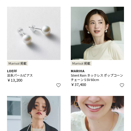
Marisol 掲載
Marisol 掲載
LOEFF
MARIHA
淡水パールピアス
Silent Rain ネックレス ポップコーン
￥13,200
チェーン S SV 60cm
￥37,400