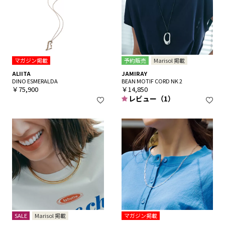
マガジン掲載
予約販売
Marisol 掲載
ALIITA
JAMIRAY
DINO ESMERALDA
BEAN MOTIF CORD NK 2
￥75,900
￥14,850
レビュー（1）
SALE
Marisol 掲載
マガジン掲載