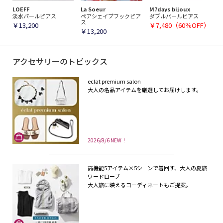
LOEFF
La Soeur
M7days bijoux
淡水パールピアス
ペアシェイプフックピア
ダブルパールピアス
ス
￥13,200
￥7,480（60％OFF）
￥13,200
アクセサリーのトピックス
eclat premium salon
大人の名品アイテムを厳選してお届けします。
2026/8/6 NEW！
高機能5アイテム×5シーンで着回す、大人の夏旅
ワードローブ
大人旅に映えるコーディネートもご提案。