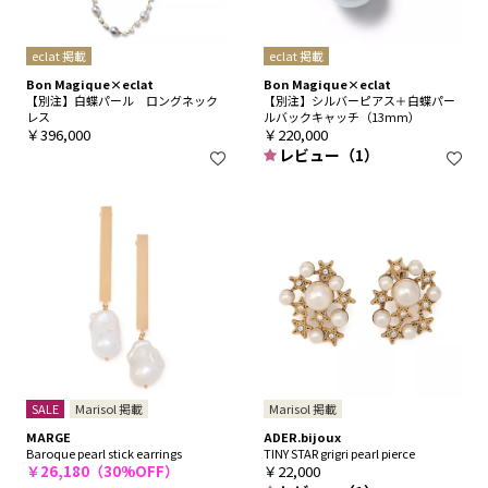
eclat 掲載
eclat 掲載
Bon Magique×eclat
Bon Magique×eclat
【別注】白蝶パール ロングネック
【別注】シルバーピアス＋白蝶パー
レス
ルバックキャッチ（13mm）
￥396,000
￥220,000
レビュー（1）
SALE
Marisol 掲載
Marisol 掲載
MARGE
ADER.bijoux
Baroque pearl stick earrings
TINY STAR grigri pearl pierce
￥26,180（30%OFF）
￥22,000