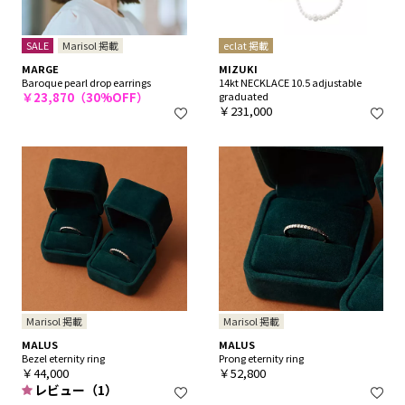
SALE
Marisol 掲載
eclat 掲載
MARGE
MIZUKI
Baroque pearl drop earrings
14kt NECKLACE 10.5 adjustable
￥23,870（30%OFF）
graduated
￥231,000
Marisol 掲載
Marisol 掲載
MALUS
MALUS
Bezel eternity ring
Prong eternity ring
￥44,000
￥52,800
レビュー（1）