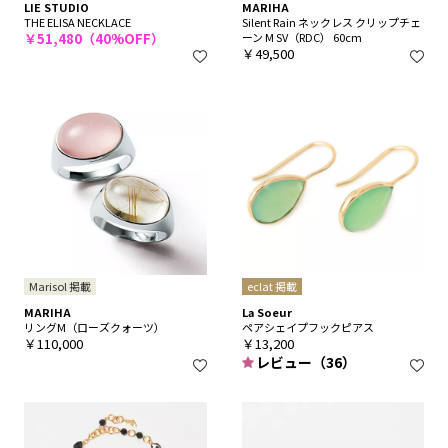
LIE STUDIO
MARIHA
THE ELISA NECKLACE
Silent Rain ネックレス クリップチェ
￥51,480（40%OFF）
ーン M SV（RDC） 60cm
￥49,500
Marisol 掲載
eclat 掲載
MARIHA
La Soeur
リングM（ローズクォーツ）
ペアシェイプフックピアス
￥110,000
￥13,200
レビュー（36）