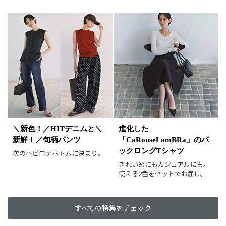
カラー（複数選択可）
ホワイト
ブラック
グレー
ベージュ
ブラウン
オレンジ
イエロー
レッド
ピンク
パープル
グリーン
ブルー
ゴールド
シルバー
マルチ
＼新色！／HITデニムと＼
進化した
新鮮！／旬柄パンツ
「CaRouseLamBRa」のパ
ックロングTシャツ
次のヘビロテボトムに決まり。
きれいめにもカジュアルにも。
使える2色をセットでお届け。
すべての特集をチェック