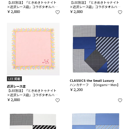
【LEE別注】「ときめきトゥナイト
【LEE別注】「ときめきトゥナイト
×近沢レース店」コラボタオルハン
×近沢レース店」コラボタオルハン
カチ
￥2,880
カチ
￥2,880
LEE 掲載
CLASSICS the Small Luxury
ハンカチーフ 【Origami－Men】
近沢レース店
￥2,200
【LEE別注】「ときめきトゥナイト
×近沢レース店」コラボタオルハン
カチ
￥2,880