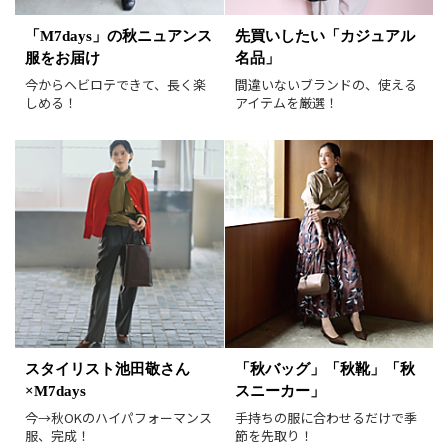
表示オプション
「M7days」の秋ニュアンス
先買いしたい「カジュアル
服をお届け
名品」
すべて
新着
今からヘビロテできて、長く楽
間違いないブランドの、使える
SALE商品
予約品
しめる！
アイテムを厳選！
再入荷
ラスト1
在庫あり
表示形式
画像小
画像大
表示件数
30件
60件
90件
並び順
おすすめ順
人気順
スタイリスト池田敬さん
「秋バッグ」「秋靴」「秋
新着順
価格が安い順
×M7days
スニーカー」
価格が高い順
値下げ実施日順
今→秋OKのハイパフォーマンス
手持ちの服に合わせるだけで季
服、完成！
節を先取り！
レビュー件数順
レビュー高評価順