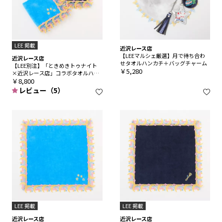
LEE 掲載
近沢レース店
【LEEマルシェ厳選】月で待ち合わ
近沢レース店
せタオルハンカチ＋バッグチャーム
【LEE別注】「ときめきトゥナイト
￥5,280
×近沢レース店」コラボタオルハン
カチ３色セット
￥8,800
レビュー（5）
LEE 掲載
LEE 掲載
近沢レース店
近沢レース店