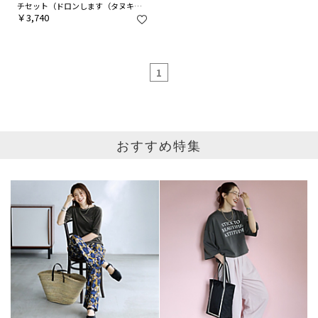
チセット（ドロンします（タヌキ＆
忍者））
￥3,740
1
おすすめ特集
ブランド
カテゴリ
ハンカチ全て
サイズ
掲載雑誌
価格
円～
円