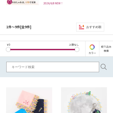
2026/6/8 NEW！
1件～9件[全9件]
おすすめ順
￥
0
上限なし
絞り込み
検索
カラー