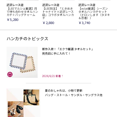
近沢レース店
近沢レース店
近沢レース店
【LEEマルシェ厳選】月
【LEE別注】「ときめき
【eclat厳選】シーズン
で待ち合わせタオルハン
トゥナイト×近沢レース
タオルハンカチセット
カチ＋バッグチャーム
店」コラボタオルハンカ
（ドロンします（タヌキ
チ
＆忍者））
￥5,280
￥2,880
￥3,740
ハンカチのトピックス
新作入荷！「エクラ厳選 タオルセット」
完売前に手に入れて！
2026/6/21 新着！
夏のおしゃれは、小物で更新
バッグ・ストール・サンダル・サングラス他