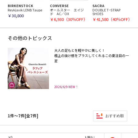
BIRKENSTOCK
CONVERSE
SACRA
Reykjavik LENB Taupe
オールスター エイジ
DOUBLE T−STRAP
ド AC／OX
SHOES
￥30,800
￥6,930（30％OFF）
￥41,580（40％OFF）
その他のトピックス
大人の足もとを軽やかに美しく！
極上の抜け感をプラスしてくれるこの夏注目の一
足
2026/6/9 NEW！
1件～7件[全7件]
おすすめ順
￥
0
上限なし