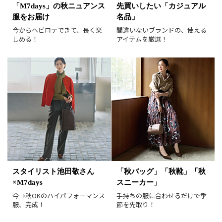
表示オプション
「M7days」の秋ニュアンス
先買いしたい「カジュアル
服をお届け
名品」
すべて
新着
今からヘビロテできて、長く楽
間違いないブランドの、使える
SALE商品
予約品
しめる！
アイテムを厳選！
再入荷
ラスト1
在庫あり
表示形式
画像小
画像大
表示件数
30件
60件
90件
並び順
おすすめ順
人気順
スタイリスト池田敬さん
「秋バッグ」「秋靴」「秋
新着順
価格が安い順
×M7days
スニーカー」
価格が高い順
値下げ実施日順
今→秋OKのハイパフォーマンス
手持ちの服に合わせるだけで季
服、完成！
節を先取り！
レビュー件数順
レビュー高評価順