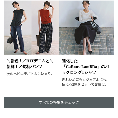
カラー（複数選択可）
ホワイト
ブラック
グレー
ベージュ
ブラウン
オレンジ
イエロー
レッド
ピンク
パープル
グリーン
ブルー
ゴールド
シルバー
マルチ
＼新色！／HITデニムと＼
進化した
新鮮！／旬柄パンツ
「CaRouseLamBRa」のパ
ックロングTシャツ
次のヘビロテボトムに決まり。
きれいめにもカジュアルにも。
使える2色をセットでお届け。
すべての特集をチェック