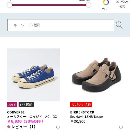
絞り込み
検索
カラー
SALE
LEE 掲載
マガジン掲載
CONVERSE
BIRKENSTOCK
オールスター エイジド AC／OX
Reykjavik LENB Taupe
￥6,930（30%OFF）
￥30,800
レビュー（1）