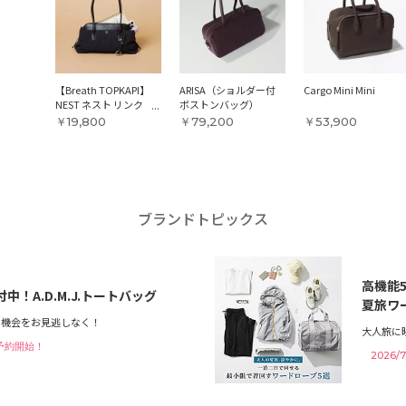
【Breath TOPKAPI】
ARISA（ショルダー付
Cargo Mini Mini
FF）
NEST ネスト リンク
ボストンバッグ）
ルナイロン ボストン
￥19,800
￥79,200
￥53,900
バッグ ／ 肩掛け ／
撥水
ブランドトピックス
高機能
中！A.D.M.J.トートバッグ
夏旅ワ
の機会をお見逃しなく！
大人旅に
6 予約開始！
2026/