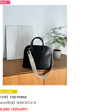
SALE
ラボ】THE PURSE
arisol別注】SEMICIRCLE M
0,800（30％OFF）