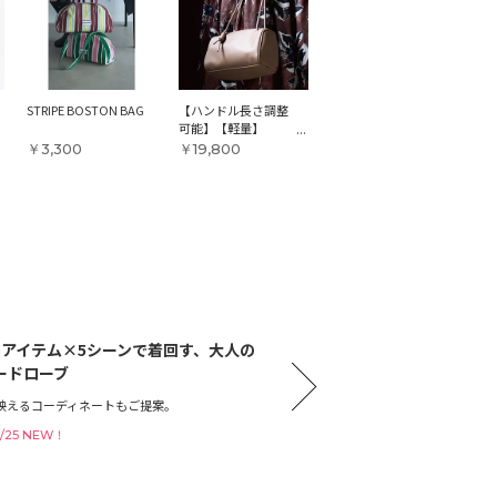
STRIPE BOSTON BAG
【ハンドル長さ調整
可能】【軽量】
KORO
￥3,300
￥19,800
5アイテム×5シーンで着回す、大人の
4
ードローブ
軽く
映えるコーディネートもご提案。
20
7/25 NEW！