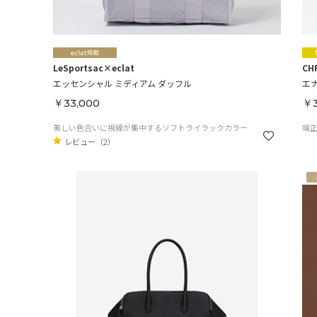
LeSportsac×eclat
CHR
エッセンシャル ミディアム ダッフル
エ
￥33,000
￥3
美しい色合いに視線が集中するソフトライラックカラー
端
レビュー（2）