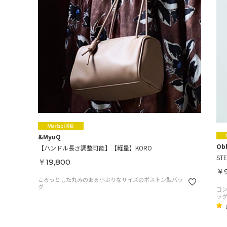
&MyuQ
Ob
【ハンドル長さ調整可能】【軽量】KORO
STE
￥19,800
￥9
ころっとした丸みのある小ぶりなサイズのボストン型バッ
グ
コ
ッ