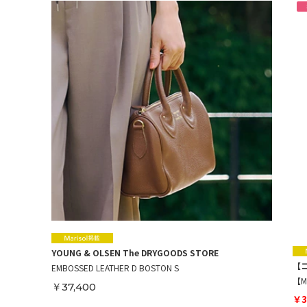
YOUNG & OLSEN The DRYGOODS STORE
【コ
EMBOSSED LEATHER D BOSTON S
【M
￥37,400
￥3