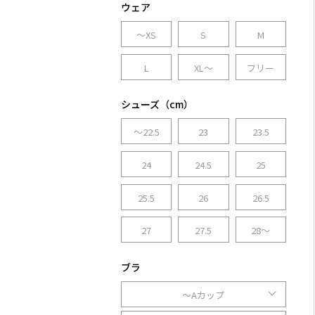
ウェア
～XS
S
M
L
XL～
フリー
シューズ（cm）
～22.5
23
23.5
24
24.5
25
25.5
26
26.5
27
27.5
28～
ブラ
～Aカップ