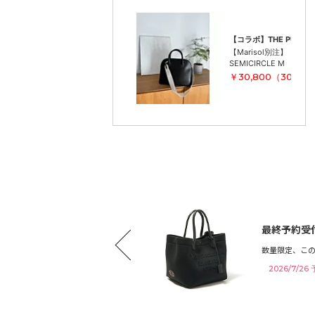
【コラボ】THE PURSE
【Marisol別注】
SEMICIRCLE M
￥30,800（30％O
おすすめ夏バッグ20選
最終予約受付
きれいめバッグを厳選しました！
数量限定、こ
2026/7/2