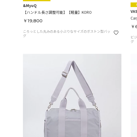
&MyuQ
VAS
【ハンドル長さ調整可能】【軽量】KORO
Car
￥19,800
￥6
ころっとした丸みのある小ぶりなサイズのボストン型バッ
グ
ビ
グ