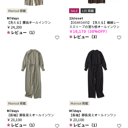
Marisol 掲載
SALE
LEE 掲載
M7days
12closet
【洗える】腰高オールインワン
【DEAR DAYS】【洗える】繊細レー
￥24,200
ススリーブの落ち感オールインワン
￥16,170（30%OFF）
レビュー（1）
レビュー（3）
Marisol 掲載
Marisol 掲載
M7days
M7days
【長袖】脚長見えオールインワン
【長袖】脚長見えオールインワン
￥23,100
￥23,100
レビュー（1）
レビュー（1）