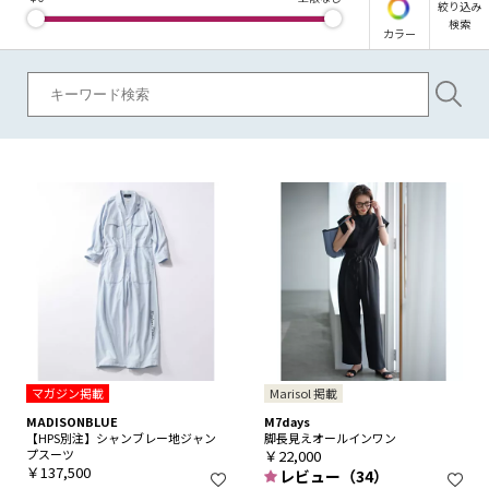
絞り込み
検索
カラー
マガジン掲載
Marisol 掲載
MADISONBLUE
M7days
【HPS別注】シャンブレー地ジャン
脚長見えオールインワン
プスーツ
￥22,000
￥137,500
レビュー（34）