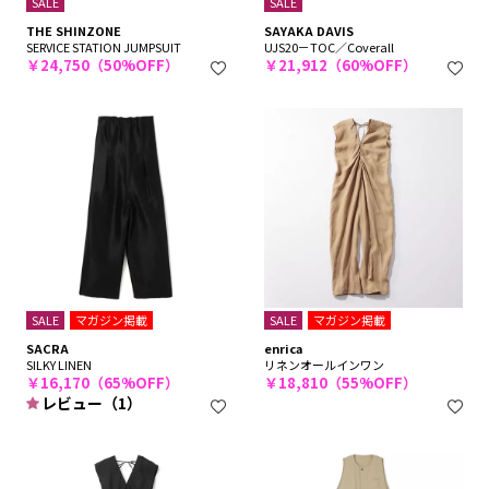
SALE
SALE
THE SHINZONE
SAYAKA DAVIS
SERVICE STATION JUMPSUIT
UJS20－TOC／Coverall
￥24,750（50%OFF）
￥21,912（60%OFF）
SALE
マガジン掲載
SALE
マガジン掲載
SACRA
enrica
SILKY LINEN
リネンオールインワン
￥16,170（65%OFF）
￥18,810（55%OFF）
レビュー（1）