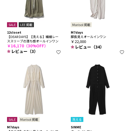
SALE
LEE 掲載
Marisol 掲載
12closet
M7days
【DEAR DAYS】【洗える】繊細レー
脚長見えオールインワン
ススリーブの落ち感オールインワン
￥22,000
￥16,170（30%OFF）
レビュー（34）
レビュー（3）
SALE
Marisol 掲載
洗える
M7days
SINME