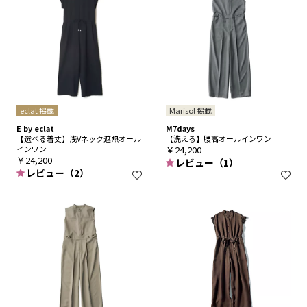
eclat 掲載
Marisol 掲載
E by eclat
M7days
【選べる着丈】浅Vネック遮熱オール
【洗える】腰高オールインワン
インワン
￥24,200
￥24,200
レビュー（1）
レビュー（2）