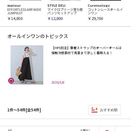
marjour
STYLE DELI
Curensology
EFFORTLESS AIRY WIDE
マイクロプリーツ落ち感
コットンレースオールイ
JUMPSUIT
パンツセットアップ
ンワン
￥14,850
￥12,800
￥29,700
オールインワンのトピックス
【HPS別注】華奢ストラップのオーバーオールは
接触冷感素材で真夏まで涼しく着映える！
2026/5/8
1件～54件[全54件]
おすすめ順
￥
0
上限なし