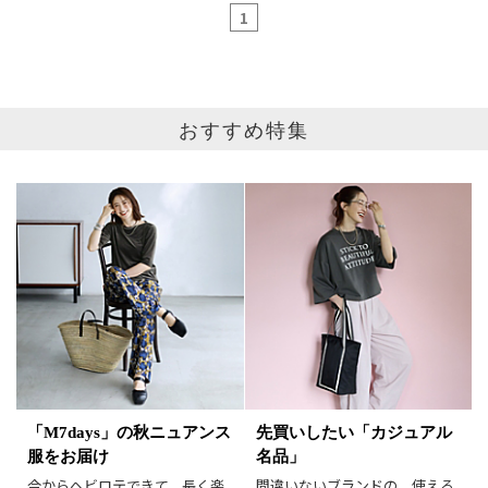
1
おすすめ特集
ブランド
カテゴリ
オールインワン全て
サイズ
掲載雑誌
価格
円～
円
表示オプション
「M7days」の秋ニュアンス
先買いしたい「カジュアル
服をお届け
名品」
すべて
新着
今からヘビロテできて、長く楽
間違いないブランドの、使える