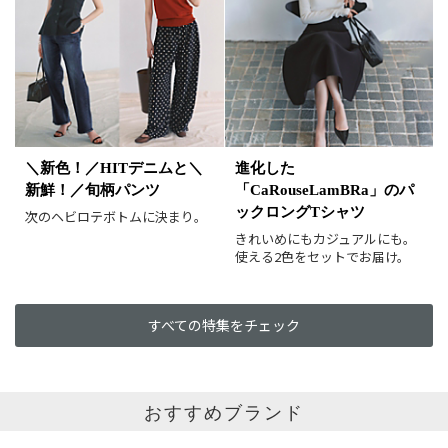
ホワイト
ブラック
グレー
ベージュ
ブラウン
オレンジ
イエロー
レッド
ピンク
パープル
グリーン
ブルー
ゴールド
シルバー
マルチ
＼新色！／HITデニムと＼
進化した
新鮮！／旬柄パンツ
「CaRouseLamBRa」のパ
ックロングTシャツ
次のヘビロテボトムに決まり。
きれいめにもカジュアルにも。
使える2色をセットでお届け。
すべての特集をチェック
おすすめブランド