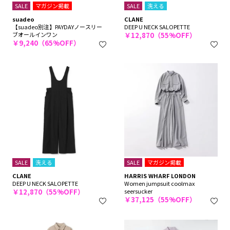
SALE
マガジン掲載
SALE
洗える
suadeo
CLANE
【suadeo別注】PAYDAYノースリー
DEEP U NECK SALOPETTE
ブオールインワン
￥12,870（55%OFF）
￥9,240（65%OFF）
SALE
洗える
SALE
マガジン掲載
CLANE
HARRIS WHARF LONDON
DEEP U NECK SALOPETTE
Women jumpsuit coolmax
￥12,870（55%OFF）
seersucker
￥37,125（55%OFF）