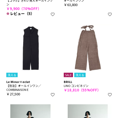
【コラボ】きれい見えオールインワ
オールインワン
ン
￥63,800
￥9,900（70%OFF）
レビュー（5）
洗える
SALE
洗える
Le Minor×eclat
BRILL
【別注】オールインワン／
LINO コンビネゾン
COMBINAISON E
￥18,810（55%OFF）
￥27,500