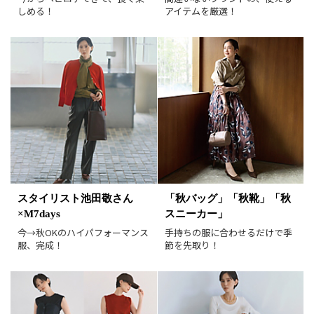
SALE商品
予約品
しめる！
アイテムを厳選！
再入荷
ラスト1
在庫あり
表示形式
画像小
画像大
表示件数
30件
60件
90件
並び順
おすすめ順
人気順
スタイリスト池田敬さん
「秋バッグ」「秋靴」「秋
新着順
価格が安い順
×M7days
スニーカー」
価格が高い順
値下げ実施日順
今→秋OKのハイパフォーマンス
手持ちの服に合わせるだけで季
服、完成！
節を先取り！
レビュー件数順
レビュー高評価順
カラー（複数選択可）