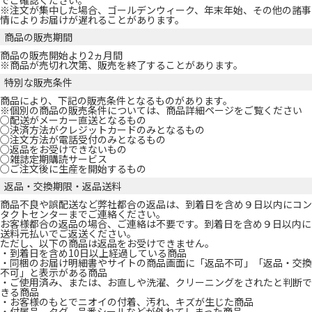
でご確認ください｡
※注文が集中した場合、ゴールデンウィーク、年末年始、その他の諸事
情によりお届けが遅れることがあります。
商品の販売期間
商品の販売開始より2ヵ月間
※商品が売切れ次第、販売を終了することがあります。
特別な販売条件
商品により、下記の販売条件となるものがあります。
※個別の商品の販売条件については、商品詳細ページをご覧ください
○配送がメーカー直送となるもの
○決済方法がクレジットカードのみとなるもの
○注文方法が電話受付のみとなるもの
○返品をお受けできないもの
○雑誌定期購読サービス
○ご注文後に生産を開始するもの
返品・交換期限・返品送料
商品不良や誤配送など弊社都合の返品は、到着日を含め９日以内にコン
タクトセンターまでご連絡ください。
お客様都合の返品の場合、ご連絡は不要です。到着日を含め９日以内に
送料元払いでご返送ください。
ただし、以下の商品は返品をお受けできません。
・到着日を含め10日以上経過している商品
・同梱のお届け明細書やサイトの商品画面に「返品不可」「返品・交換
不可」と表示がある商品
・ご使用済み、または、お直しや洗濯、クリーニングをされたと判断で
きる商品
・お客様のもとでニオイの付着、汚れ、キズが生じた商品
・付属品、タグ、品番シールなどが外れてしまった商品