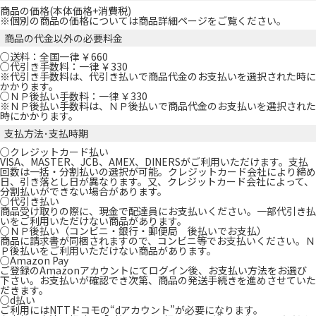
商品の価格(本体価格+消費税)
※個別の商品の価格については商品詳細ページをご覧ください。
商品の代金以外の必要料金
○送料：全国一律 ￥660
○代引き手数料：一律 ￥330
※代引き手数料は、代引き払いで商品代金のお支払いを選択された時に
かかります。
○ＮＰ後払い手数料：一律 ￥330
※ＮＰ後払い手数料は、ＮＰ後払いで商品代金のお支払いを選択された
時にかかります。
支払方法･支払時期
○クレジットカード払い
VISA、MASTER、JCB、AMEX、DINERSがご利用いただけます。支払
回数は一括・分割払いの選択が可能。クレジットカード会社により締め
日、引き落とし日が異なります。又、クレジットカード会社によって、
分割払いができない場合があります。
○代引き払い
商品受け取りの際に、現金で配達員にお支払いください。一部代引き払
いをご利用いただけない商品があります。
○ＮＰ後払い（コンビニ・銀行・郵便局 後払いでお支払）
商品に請求書が同梱されますので、コンビニ等でお支払いください。Ｎ
Ｐ後払いをご利用いただけない商品があります。
○Amazon Pay
ご登録のAmazonアカウントにてログイン後、お支払い方法をお選び
下さい。お支払いが確認でき次第、商品の発送手続きを進めさせていた
だきます。
○d払い
ご利用にはNTTドコモの“dアカウント”が必要になります。