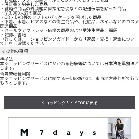
・保証書を紛失した商品
・靴箱や商品の外装箱に直接宅急便などの配送伝票を貼った商品
・￥3,300未満の商品
・CD・DVD等のソフトのパッケージを開封した商品
・下着、水着、ピアスなどの衛生商品や、化粧品、ネイルなどのコスメ
関連商品
・セールやアウトレット価格の商品および受注生産品、福袋
・雑誌、書籍
→詳しくは、「
ショッピングガイド
」から「
返品・交換・返金につい
て
」をご確認ください。
その他の事項
準拠法
本ショッピングサービスにかかわる紛争等については日本法を準拠法と
します。
合意管轄裁判所
本ショッピングサービスに関する一切の訴訟は、東京地方裁判所で行う
ものとします。
ショッピングガイドTOPに戻る