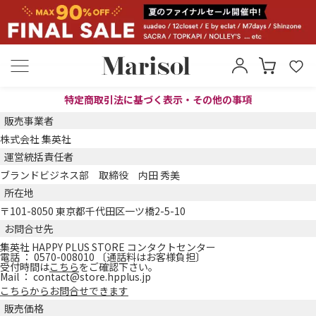
特定商取引法に基づく表示・その他の事項
販売事業者
株式会社 集英社
運営統括責任者
ブランドビジネス部 取締役 内田 秀美
所在地
〒101-8050 東京都千代田区一ツ橋2-5-10
お問合せ先
集英社 HAPPY PLUS STORE コンタクトセンター
電話 ： 0570-008010 〔通話料はお客様負担〕
受付時間は
こちら
をご確認下さい。
Mail ： contact@store.hpplus.jp
こちらからお問合せできます
販売価格