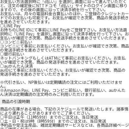
お支払い方法選択時に「d払い」を選択し画面に沿って進んでいただく
と、注文の確定後にNTTドコモ「d払い」サイトのログイン画面に移り
ますので、その後の画面に沿って決済手続を行って下さい。
お支払いは、月々の電話料金合算払いのほか、ご登録のクレジットカー
ドでのお支払いも可能です。お支払が確認でき次第、商品の発送手続き
を進めさせていただきます。
○LINE Pay
お持ちのLINE IDにて事前にLINE Payをご登録下さい。お支払い方法選
択時に「LINE Pay」を選択し画面に沿って決済手続を行って下さい。お
支払いが確認でき次第、商品の発送手続きを進めさせていただきます。
○コンビニ前払い
コンビニにて事前にお支払いください。お支払いが確認でき次第、商品
の発送手続きを進めさせていただきます。
○銀行前払い
ネットバンキングもしくはATMにて事前にお支払いください。お支払
いが確認でき次第、商品の発送手続きを進めさせていただきます。
○auかんたん決済
auIDにて事前にお支払いください。お支払いが確認でき次第、商品の
発送手続きを進めさせていただきます。
※代引き払い、NP後払いは定期購読の注文にはご利用いただけませ
ん。
※Amazon Pay、LINE Pay、コンビニ前払い、銀行前払い、auかんた
ん決済は定期購読の注文時のみご利用いただけます。
商品の引渡時期
商品の在庫がある場合、下記のスケジュールで発送いたします。諸事情
により遅れることがありますのでご了承ください。
○平日は正午（11時59分）までのご注文は、当日発送
○土・日・祝は9時（8時59分）までのご注文は、当日発送
予約品や受注生産品、雑誌定期購読サービスなどは、各商品詳細ページ