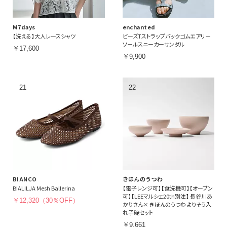
M7days
enchanted
【洗える】大人レースシャツ
ビーズTストラップバックゴムエアリー
ソールスニーカーサンダル
￥17,600
￥9,900
BIANCO
きほんのうつわ
BIALILJA Mesh Ballerina
【電子レンジ可】【食洗機可】【オーブン
可】【LEEマルシェ20th別注】 長谷川あ
￥12,320（30％OFF）
かりさん× きほんのうつわ よりそう入
れ子碗セット
￥9,661