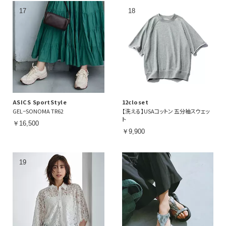
ASICS SportStyle
12closet
GEL−SONOMA TR62
【洗える】USAコットン 五分袖スウェッ
ト
￥16,500
￥9,900