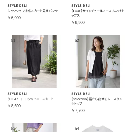
STYLE DELI
STYLE DELI
シュワシュワ涼感スカート見えパンツ
【LUXE】サイドチュールノースリニットト
ップス
￥6,900
￥9,900
STYLE DELI
STYLE DELI
ウエストコードシャイニースカート
【selection】裾から出せるレースタン
クトップ
￥8,500
￥7,700