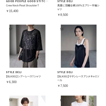
GOOD PEOPLE GOOD STITCHING GOOD PRODUCT
STYLE DELI
Crew Neck Pleat Shoulder T
真夏に羽織る綿100％エアリー半袖シ
ャツ
￥15,400
￥8,500
STYLE DELI
STYLE DELI
【BLK001】シアーレースTシャツ
【BLK001】サテンレースアシメキャミソ
ール
￥6,300
￥7,500