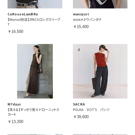
CaRouseLamBRa
manipuri
【Marisol別注】2PACS ロングスリーブ
stoleメドウバンダナ
T
￥15,400
￥16,500
M7days
SACRA
【洗える】すっきり見えナローニットス
POLKA DOT’S パンツ
カート
￥39,600
￥13,200