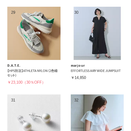
D.A.T.E.
marjour
【HPS別注】ATHLETA NYLON（2色紐
EFFORTLESS AIRY WIDE JUMPSUIT
セット）
￥14,850
￥23,100（30％OFF）