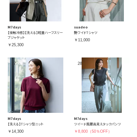
M7days
suadeo
【接触冷感】【洗える】軽量ハーフスリー
艶ワイドTシャツ
ブジャケット
￥11,000
￥25,300
M7days
M7days
【洗える】Tシャツ型ニット
ツイード風腰高見えタックパンツ
￥14,300
￥8,800（50％OFF）