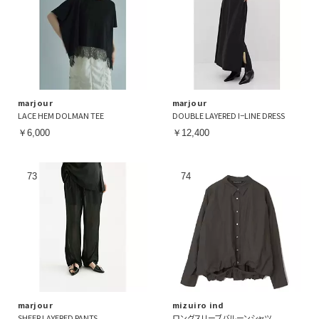
marjour
marjour
LACE HEM DOLMAN TEE
DOUBLE LAYERED I−LINE DRESS
￥6,000
￥12,400
marjour
mizuiro ind
SHEER LAYERED PANTS
ロングスリーブバルーンシャツ