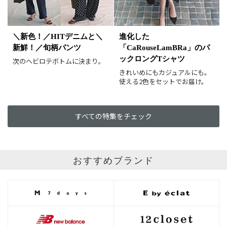
＼新色！／HITデニムと＼
進化した
新鮮！／旬柄パンツ
「CaRouseLamBRa」のパ
ックロングTシャツ
次のヘビロテボトムに決まり。
きれいめにもカジュアルにも。
使える2色をセットでお届け。
すべての特集をチェック
おすすめブランド