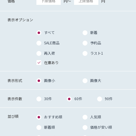
価格
円～
円
表示オプション
すべて
新着
SALE商品
予約品
再入荷
ラスト1
在庫あり
表示形式
画像小
画像大
表示件数
30件
60件
90件
並び順
おすすめ順
人気順
新着順
価格が安い順