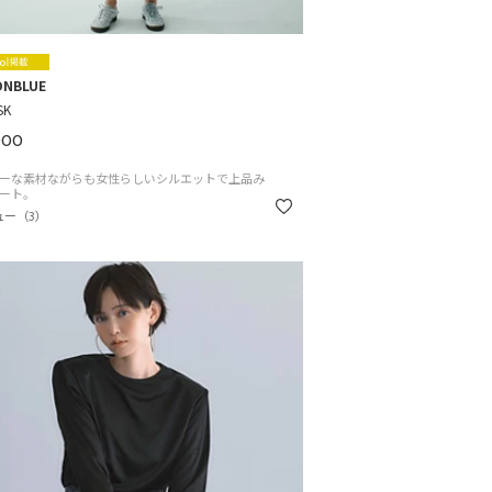
ONBLUE
SK
000
ーな素材ながらも女性らしいシルエットで上品み
ート。
ュー（3）