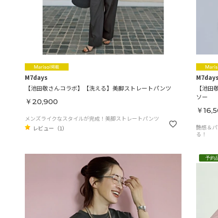
M7days
M7day
【池田敬さんコラボ】【洗える】美脚ストレートパンツ
【池田
ソー
￥20,900
￥16,5
メンズライクなスタイルが完成！美脚ストレートパンツ
艶感＆パ
レビュー（1）
る！
予約