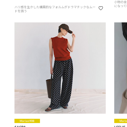
小物の金
になって
ハリ感を生かした構築的なフォルムがドラマチックなムー
ドを誘う
SACRA
LEFIJE