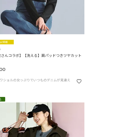
s
敬さんコラボ】【洗える】肩パッドつきツヤカット
00
ワショルの女っぷりでいつものデニムが見違え
品