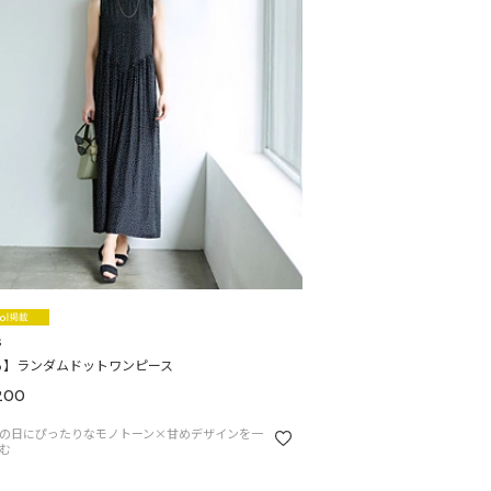
s
る】ランダムドットワンピース
200
の日にぴったりなモノトーン×甘めデザインを一
む