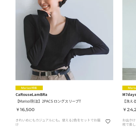
CaRouseLamBRa
M7day
【Marisol別注】2PACS ロングスリーブT
【洗え
￥16,500
￥24,
きれいめにもカジュアルにも。使える2色をセットでお届
お出かけ
け
枚で楽し