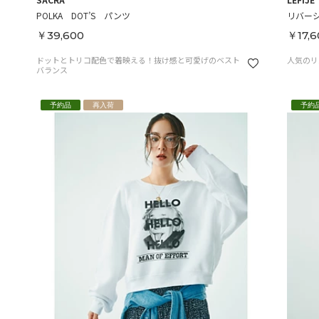
POLKA DOT’S パンツ
リバーシ
￥39,600
￥17,6
ドットとトリコ配色で着映える！抜け感と可愛げのベスト
人気のリ
バランス
予約品
再入荷
予約