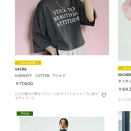
SACRA
VACHE
H.DENSITY COTTON Tシャツ
タフタ
￥17,600
￥69,
ロゴの魅力が際立つクリーンなホワイト＆シャープに見せ
るチャコール
さっとは
予約品