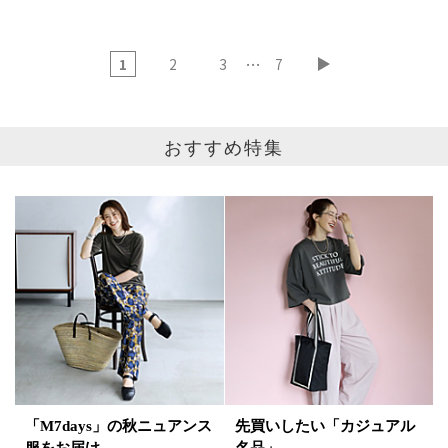
…
1
2
3
7
おすすめ特集
ブランド
カテゴリ
サイズ
掲載雑誌
価格
円～
円
表示オプション
「M7days」の秋ニュアンス
先買いしたい「カジュアル
服をお届け
名品」