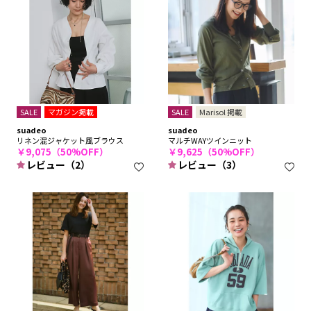
SALE
マガジン掲載
SALE
Marisol 掲載
suadeo
suadeo
リネン混ジャケット風ブラウス
マルチWAYツインニット
￥9,075（50%OFF）
￥9,625（50%OFF）
レビュー（2）
レビュー（3）