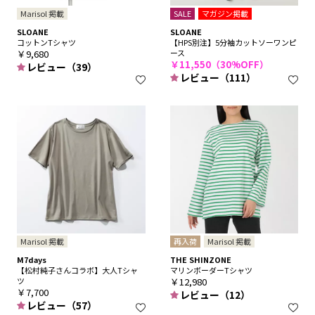
Marisol 掲載
SALE
マガジン掲載
SLOANE
SLOANE
コットンTシャツ
【HPS別注】5分袖カットソーワンピ
￥9,680
ース
￥11,550（30%OFF）
レビュー（39）
レビュー（111）
Marisol 掲載
再入荷
Marisol 掲載
M7days
THE SHINZONE
【松村純子さんコラボ】大人Tシャ
マリンボーダーTシャツ
ツ
￥12,980
￥7,700
レビュー（12）
レビュー（57）