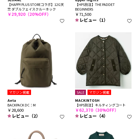
【HAPPY PLUS STOREコラボ】12G天
【HPS別注】THE PADDET
竺 ダブルフェイスクルーネック
BEGINNERS
￥29,920（20%OFF）
￥71,500
レビュー（1）
マガジン掲載
SALE
マガジン掲載
Aeta
MACKINTOSH
BACKPACK DC：M
【HPS別注】キルティングコート
￥28,600
￥62,370（30%OFF）
レビュー（2）
レビュー（4）