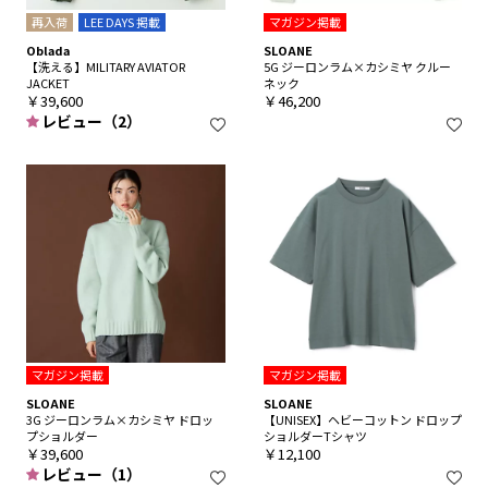
再入荷
LEE DAYS 掲載
マガジン掲載
Oblada
SLOANE
【洗える】MILITARY AVIATOR
5G ジーロンラム×カシミヤ クルー
JACKET
ネック
￥39,600
￥46,200
レビュー（2）
マガジン掲載
マガジン掲載
SLOANE
SLOANE
3G ジーロンラム×カシミヤ ドロッ
【UNISEX】ヘビーコットン ドロップ
プショルダー
ショルダーTシャツ
￥39,600
￥12,100
レビュー（1）