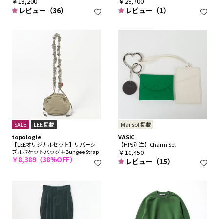
￥13,200
￥29,700
レビュー（36）
レビュー（1）
SALE
LEE 掲載
Marisol 掲載
topologie
VASIC
【LEEオリジナルセット】リバーシ
【HPS別注】Charm Set
ブルバケットバッグ＋Bungee Strap
￥10,450
￥8,389（38%OFF）
レビュー（15）