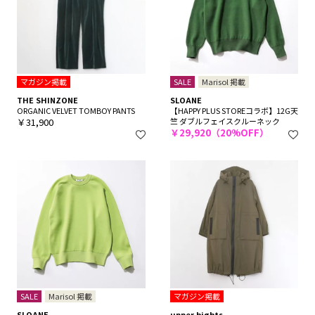
マガジン掲載
SALE
Marisol 掲載
THE SHINZONE
SLOANE
ORGANIC VELVET TOMBOY PANTS
【HAPPY PLUS STOREコラボ】12G天
￥31,900
竺 ダブルフェイスクルーネック
￥29,920（20%OFF）
SALE
Marisol 掲載
マガジン掲載
SLOANE
upper hights