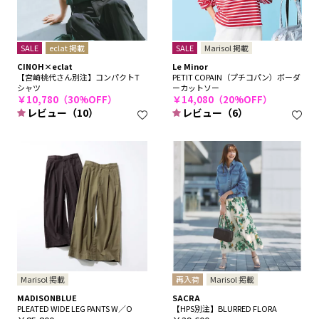
SALE
eclat 掲載
SALE
Marisol 掲載
CINOH×eclat
Le Minor
【宮崎桃代さん別注】コンパクトT
PETIT COPAIN（プチコパン）ボーダ
シャツ
ーカットソー
￥10,780（30%OFF）
￥14,080（20%OFF）
レビュー（10）
レビュー（6）
Marisol 掲載
再入荷
Marisol 掲載
MADISONBLUE
SACRA
PLEATED WIDE LEG PANTS W／O
【HPS別注】BLURRED FLORA