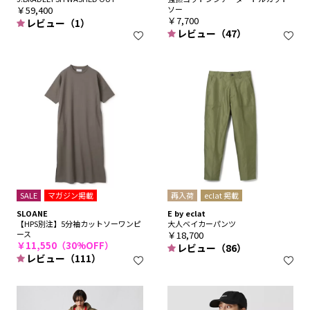
￥59,400
ソー
￥7,700
レビュー（1）
レビュー（47）
SALE
マガジン掲載
再入荷
eclat 掲載
SLOANE
E by eclat
【HPS別注】5分袖カットソーワンピ
大人ベイカーパンツ
ース
￥18,700
￥11,550（30%OFF）
レビュー（86）
レビュー（111）