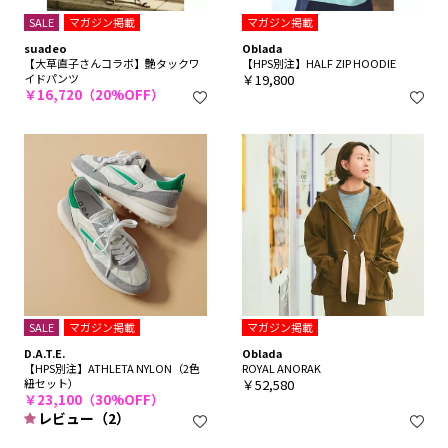
SALE
マガジン掲載
マガジン掲載
suadeo
Oblada
【大草直子さんコラボ】艶タックワ
【HPS別注】HALF ZIP HOODIE
イドパンツ
￥19,800
￥16,720（20%OFF）
SALE
マガジン掲載
マガジン掲載
D.A.T.E.
Oblada
【HPS別注】ATHLETA NYLON（2色
ROYAL ANORAK
紐セット）
￥52,580
￥23,100（30%OFF）
レビュー（2）