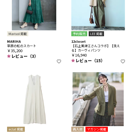
Marisol 掲載
予約販売
LEE 掲載
MARIHA
12closet
草原の虹のスカート
【石上美津江さんコラボ】【洗え
￥35,200
る】カーヴィパンツ
￥16,940
レビュー（3）
レビュー（15）
eclat 掲載
再入荷
マガジン掲載