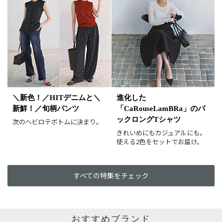
ホワイト
ブラック
グレー
ベージュ
ブラウン
オレンジ
イエロー
レッド
ピンク
パープル
グリーン
ブルー
ゴールド
シルバー
マルチ
＼新色！／HITデニムと＼
進化した
新鮮！／旬柄パンツ
「CaRouseLamBRa」のパ
ックロングTシャツ
次のヘビロテボトムに決まり。
きれいめにもカジュアルにも。
使える2色をセットでお届け。
すべての特集をチェック
おすすめブランド