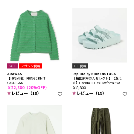
SALE
マガジン掲載
LEE 掲載
ADAWAS
Papillio by BIRKENSTOCK
【HPS別注】FRINGE KNIT
【福田麻琴さんセレクト】【洗え
CARDIGAN
る】Florida III Flex Platform EVA
￥22,880（20%OFF）
￥8,800
レビュー（19）
レビュー（19）