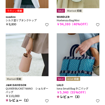
マガジン掲載
SALE
Marisol 掲載
suadeo
WANDLER
シルク混リブタンクトップ
Hortensia Bag Mini
￥8,800
￥94,380（40%OFF）
Marisol 掲載
SALE
eclat 掲載
J&M DAVIDSON
LALO
QUIVER BUCKET NANO ショルダー
Iona Small Bag かごバッグ
バッグ
￥5,940（55%OFF）
￥110,000
レビュー（3）
レビュー（1）