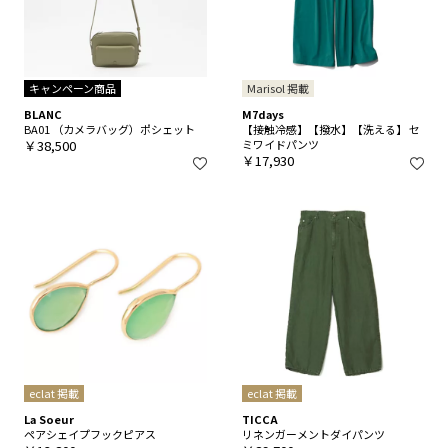
キャンペーン商品
Marisol 掲載
BLANC
M7days
BA01 （カメラバッグ）ポシェット
【接触冷感】【撥水】【洗える】 セ
￥38,500
ミワイドパンツ
￥17,930
eclat 掲載
eclat 掲載
La Soeur
TICCA
ペアシェイプフックピアス
リネンガーメントダイパンツ