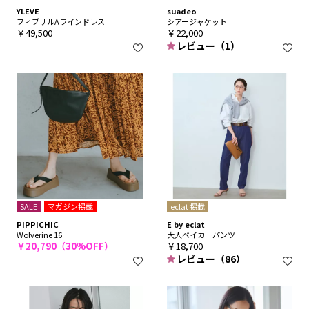
YLEVE
suadeo
フィブリルAラインドレス
シアージャケット
￥49,500
￥22,000
レビュー（1）
SALE
マガジン掲載
eclat 掲載
PIPPICHIC
E by eclat
Wolverine 16
大人ベイカーパンツ
￥20,790（30%OFF）
￥18,700
レビュー（86）