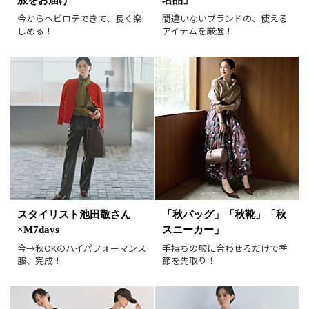
すべて
新着
今からヘビロテできて、長く楽
間違いないブランドの、使える
SALE商品
予約品
しめる！
アイテムを厳選！
再入荷
ラスト1
在庫あり
表示形式
画像小
画像大
表示件数
30件
60件
90件
並び順
おすすめ順
人気順
スタイリスト池田敬さん
「秋バッグ」「秋靴」「秋
新着順
価格が安い順
×M7days
スニーカー」
価格が高い順
値下げ実施日順
今→秋OKのハイパフォーマンス
手持ちの服に合わせるだけで季
服、完成！
節を先取り！
レビュー件数順
レビュー高評価順
カラー（複数選択可）