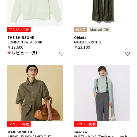
マガジン掲載
再入荷
Marisol 掲載
THE SHINZONE
Oblada
COMMON SWEAT SHIRT
60S BAKER PANTS
￥17,600
￥23,100
レビュー（5）
マガジン掲載
マガジン掲載
MADISONBLUE
suadeo
J.BRADLEY SH WASHED OUT
強撚コットンシアータートルカット