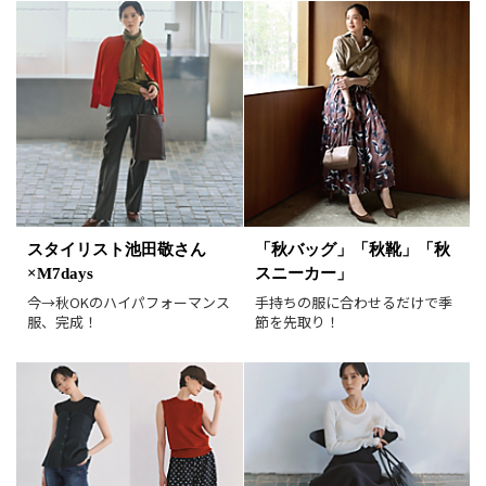
在庫あり
表示形式
画像小
画像大
表示件数
30件
60件
90件
並び順
おすすめ順
人気順
スタイリスト池田敬さん
「秋バッグ」「秋靴」「秋
新着順
価格が安い順
×M7days
スニーカー」
価格が高い順
値下げ実施日順
今→秋OKのハイパフォーマンス
手持ちの服に合わせるだけで季
服、完成！
節を先取り！
レビュー件数順
レビュー高評価順
カラー（複数選択可）
ホワイト
ブラック
グレー
ベージュ
ブラウン
オレンジ