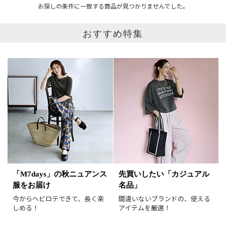
お探しの条件に一致する商品が見つかりませんでした。
おすすめ特集
ブランド
カテゴリ
サイズ
F80～
掲載雑誌
価格
円～
円
表示オプション
「M7days」の秋ニュアンス
先買いしたい「カジュアル
服をお届け
名品」
すべて
新着
今からヘビロテできて、長く楽
間違いないブランドの、使える
SALE商品
予約品
しめる！
アイテムを厳選！
再入荷
ラスト1