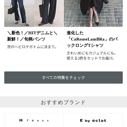
イエロー
レッド
ピンク
パープル
グリーン
ブルー
ゴールド
シルバー
マルチ
＼新色！／HITデニムと＼
進化した
新鮮！／旬柄パンツ
「CaRouseLamBRa」のパ
ックロングTシャツ
次のヘビロテボトムに決まり。
きれいめにもカジュアルにも。
使える2色をセットでお届け。
すべての特集をチェック
おすすめブランド