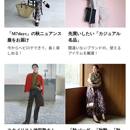
価格
円～
円
表示オプション
「M7days」の秋ニュアンス
先買いしたい「カジュアル
服をお届け
名品」
すべて
新着
今からヘビロテできて、長く楽
間違いないブランドの、使える
SALE商品
予約品
しめる！
アイテムを厳選！
再入荷
ラスト1
在庫あり
表示形式
画像小
画像大
表示件数
30件
60件
90件
並び順
おすすめ順
人気順