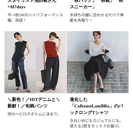
スタイリスト池田敬さん
「秋バッグ」「秋靴」「秋
新着順
価格が安い順
×M7days
スニーカー」
価格が高い順
値下げ実施日順
今→秋OKのハイパフォーマンス
手持ちの服に合わせるだけで季
服、完成！
節を先取り！
レビュー件数順
レビュー高評価順
カラー（複数選択可）
ホワイト
ブラック
グレー
ベージュ
ブラウン
オレンジ
イエロー
レッド
ピンク
パープル
グリーン
ブルー
ゴールド
シルバー
マルチ
＼新色！／HITデニムと＼
進化した
新鮮！／旬柄パンツ
「CaRouseLamBRa」のパ
ックロングTシャツ
次のヘビロテボトムに決まり。
きれいめにもカジュアルにも。
使える2色をセットでお届け。