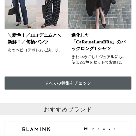
イエロー
レッド
ピンク
パープル
グリーン
ブルー
ゴールド
シルバー
マルチ
＼新色！／HITデニムと＼
進化した
新鮮！／旬柄パンツ
「CaRouseLamBRa」のパ
ックロングTシャツ
次のヘビロテボトムに決まり。
きれいめにもカジュアルにも。
使える2色をセットでお届け。
すべての特集をチェック
おすすめブランド