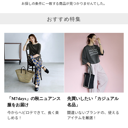
お探しの条件に一致する商品が見つかりませんでした。
おすすめ特集
ブランド
カテゴリ
サイズ
95
掲載雑誌
価格
円～
円
表示オプション
「M7days」の秋ニュアンス
先買いしたい「カジュアル
服をお届け
名品」
すべて
新着
今からヘビロテできて、長く楽
間違いないブランドの、使える
SALE商品
予約品
しめる！
アイテムを厳選！
再入荷
ラスト1