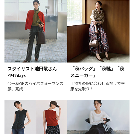
在庫あり
表示形式
画像小
画像大
表示件数
30件
60件
90件
並び順
おすすめ順
人気順
スタイリスト池田敬さん
「秋バッグ」「秋靴」「秋
新着順
価格が安い順
×M7days
スニーカー」
価格が高い順
値下げ実施日順
今→秋OKのハイパフォーマンス
手持ちの服に合わせるだけで季
服、完成！
節を先取り！
レビュー件数順
レビュー高評価順
カラー（複数選択可）
ホワイト
ブラック
グレー
ベージュ
ブラウン
オレンジ