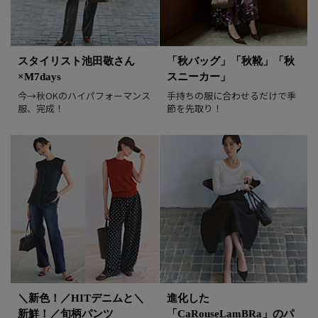
2026/7/10
スタイリスト池田敬さん
「秋バッグ」「秋靴」「秋
×M7days
スニーカー」
今→秋OKのハイパフォーマンス
手持ちの服に合わせるだけで季
服、完成！
節を先取り！
＼新色！／HITデニムと＼
進化した
新鮮！／旬柄パンツ
「CaRouseLamBRa」のパ