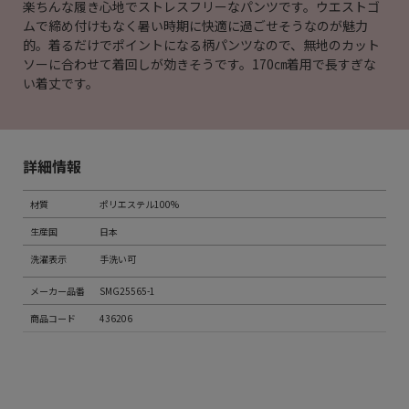
楽ちんな履き心地でストレスフリーなパンツです。ウエストゴ
ムで締め付けもなく暑い時期に快適に過ごせそうなのが魅力
的。着るだけでポイントになる柄パンツなので、無地のカット
ソーに合わせて着回しが効きそうです。170㎝着用で長すぎな
い着丈です。
詳細情報
材質
ポリエステル100%
生産国
日本
洗濯表示
手洗い可
メーカー品番
SMG25565-1
商品コード
436206