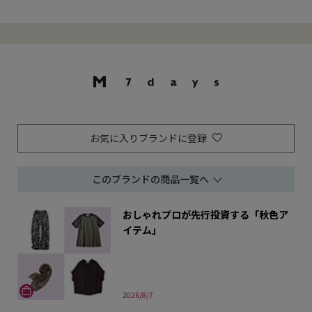
もこだわったMarisolオリジ
ドローブ。プラスするだけで
etc. 見
ナルブランド「M7days」か
雰囲気を一新してくれるアイ
外な“＋α
らも、夏の名品が続々と到
テムを投入して、春のスタイ
ックアップ
着！涼やかな工夫を凝らした
ルを軽やかにアップデートし
も使いやす
最新のトレンド服から定番の
て。掲載アイテム一覧へ【洗
イテムで、
ヒットアイテムまで、猛暑な
える】
に！掲載ア
毎日を
ート（商品
お気に入りブランドに登録
このブランドの商品一覧へ
おしゃれプロが先行投資する「秋色ア
イテム」
2026/8/7