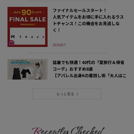
ファイナルセールスタート！
人気アイテムをお得に手に入れるラス
トチャンス！この機会をお見逃しな
く！
2026/8/7
猛暑でも快適！40代の「夏旅行＆帰省
コーデ」おすすめ8選
【アパレル出身Kの着回し術「大人はこ
れ、どう着る？」
もっと見る
2026/7/31
今、売れているのはこれ！
Tシャツ・カットソー売れ筋ランキン
R
ecently Checked
グTOP10