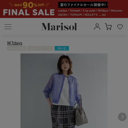
M7days
Marisol 掲載
洗える
Marisol オリジナル