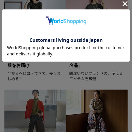
40代のおしゃれは、Tシャツ一枚で差
がつく！白黒パックT夏コーデ6選
【アパレル出身Kの着回し術「大人はこ
れ、どう着る？」】
2026/7/13
この夏、通勤で活躍する 「黒トップ
「M7days」の秋ニュアンス
先買いしたい「カジュアル
ス」８選
服をお届け
名品」
迷ったらまずは黒トップスをチェッ
ク！
今からヘビロテできて、長く楽
間違いないブランドの、使える
しめる！
アイテムを厳選！
2026/7/13
【身長別】40代の猛暑服はこれ！
２大ヒット「オールインワン」【美女
組試着会スナップ】【40代ファッショ
ン】