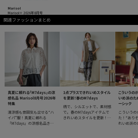
Marisol
Marisol＋ 2026年8月号
関連ファッションまとめ
真夏に頼れる「M7days」の涼
1点プラスできれいめスタイル
こういうの
感名品 Marisol8月号2026年
を更新！春のM7days
いめ派のため
特集
ーシック
柄で、シルエットで、素材感
清涼感も雰囲気も出せる“ハ
で。春のM7daysアイテムで
こういうの
イパ”服！真夏に頼れる
きれいめスタイルを更新！毎
た！“あり
「M7days」の涼感名品きち
日着られるベーシックなデザ
れいめ派のた
んと感や女性らしさ、大人の
インに、さりげなく今のムー
のベーシッ
体を美しく見せるデザインに
ドを反映したM7daysのワー
のに、洗え