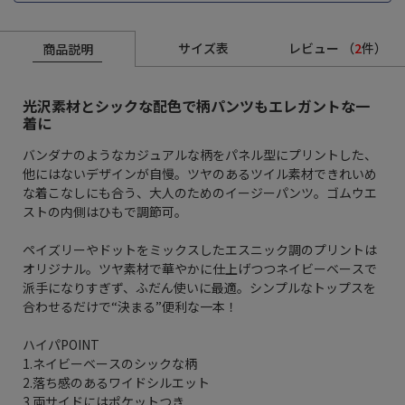
サイズ表
レビュー
（
2
件）
商品説明
光沢素材とシックな配色で柄パンツもエレガントな一
着に
バンダナのようなカジュアルな柄をパネル型にプリントした、
他にはないデザインが自慢。ツヤのあるツイル素材できれいめ
な着こなしにも合う、大人のためのイージーパンツ。ゴムウエ
ストの内側はひもで調節可。
ペイズリーやドットをミックスしたエスニック調のプリントは
オリジナル。ツヤ素材で華やかに仕上げつつネイビーベースで
派手になりすぎず、ふだん使いに最適。シンプルなトップスを
合わせるだけで“決まる”便利な一本！
ハイパPOINT
1.ネイビーベースのシックな柄
2.落ち感のあるワイドシルエット
3.両サイドにはポケットつき