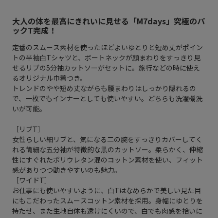
大人の体を最高にきれいに見せる「M7days」究極のパ
ックT完成！
定番のスムース素材を使ったほどよいゆとりと短め丈がポイン
トの半袖白Tシャツと、ボートネックが顔まわりをすっきり見
せるリブの5分袖カットソーがセットに。旅行などの時に使え
るオリジナル巾着つき。
トレンドのやや短め丈ながらも腰まわりはしっかり隠れるの
で、一枚でもインナーとしても使いやすい。どちらも洗濯機洗
いが可能。
［リブT］
女性らしい細リブと、気になる二の腕をすっきりカバーしてく
れる筒細な五分袖が特徴的な黒のカットソー。柔らかく、伸縮
性にすぐれたポリウレタン混のコットン素材を使い、フィット
感がありつつ動きやすいのも魅力。
［ワイドT］
お仕事にも使いやすいように、白Tはなめらかで美しい見た目
にもこだわったスムースコットン素材を採用。身幅にゆとりを
持たせ、また生地自体も透けにくいので、白でも肉感を拾いに