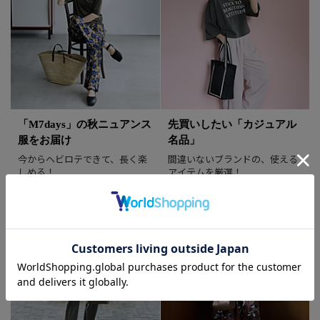
この夏、通勤で活躍する 「黒トップ
ス」８選
迷ったらまずは黒トップスをチェッ
ク！
2026/7/13
「M7days」の秋ニュアンス
先買いしたい「カジュアル
服をお届け
名品」
今からヘビロテできて、長く楽
【身長別】40代の猛暑服はこれ！
間違いないブランドの、使える
しめる！
アイテムを厳選！
２大ヒット「オールインワン」【美女
組試着会スナップ】【40代ファッショ
ン】
2026/7/10
新名品！【接触冷感】【洗える】渾身
のとろみ前後2WAYトップスを「美女
組」のふたりがリアルレビュー