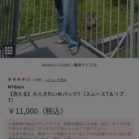
/
1
45
NaokoさんH160・着用サイズ36
（
13
件）
レビューを見る
M7days
【洗える】大人きれいめパックT（スムースT＆リブ
T）
￥11,000（税込）
※撮影時の商品はサンプルです。実際の商品とは仕様、加工、サイズが若
干異なる場合がございますのであらかじめご了承ください。
※生産の都合上、販売ページ掲載のカラー名と下げ札記載のカラー名に相
違ある場合がございます。予めご了承ください