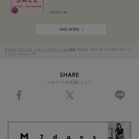
AND MORE
Marisol（マリソル）
/
レディースファッション通販
/ M7days 【洗える】大人きれいめパック
T（スムースT＆リブT）
このページを友達にシェア