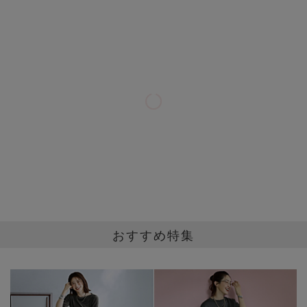
ン。気になっていたアイテムをお得に
手に入れるチャンスをお見逃しなく！
2026/7/17
通勤も休日も、涼しく快適！
この夏“絶対使える”「M7days」名品
トップス５選
2026/7/17
40代のおしゃれは、Tシャツ一枚で差
おすすめ特集
がつく！白黒パックT夏コーデ6選
【アパレル出身Kの着回し術「大人はこ
れ、どう着る？」】
2026/7/13