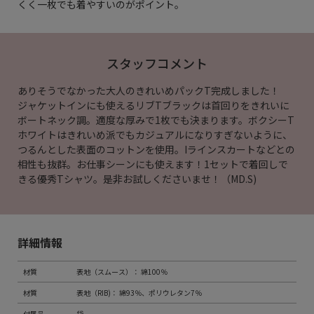
くく一枚でも着やすいのがポイント。
スタッフコメント
ありそうでなかった大人のきれいめパックT完成しました！
ジャケットインにも使えるリブTブラックは首回りをきれいに
ボートネック調。適度な厚みで1枚でも決まります。ボクシーT
ホワイトはきれいめ派でもカジュアルになりすぎないように、
つるんとした表面のコットンを使用。Iラインスカートなどとの
相性も抜群。お仕事シーンにも使えます！1セットで着回しで
きる優秀Tシャツ。是非お試しくださいませ！（MD.S)
詳細情報
材質
表地（スムース）： 綿100％
材質
表地（RIB)： 綿93％、ポリウレタン7％
付属品
袋