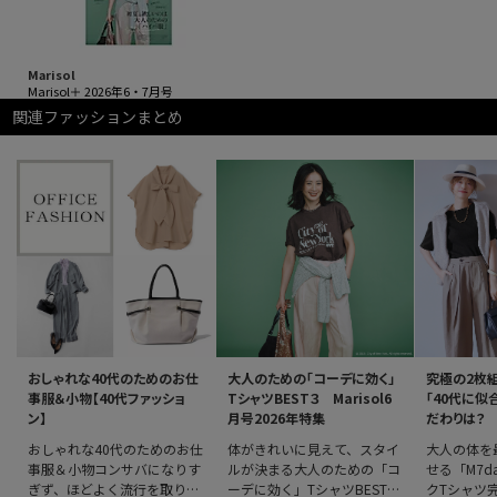
Marisol
Marisol＋ 2026年6・7月号
関連ファッションまとめ
おしゃれな40代のためのお仕
大人のための「コーデに効く」
究極の2枚
事服＆小物【40代ファッショ
TシャツBEST３ Marisol6
「40代に似
ン】
月号2026年特集
だわりは？
おしゃれな40代のためのお仕
体がきれいに見えて、スタイ
大人の体を
事服＆小物コンサバになりす
ルが決まる大人のための「コ
せる「M7d
ぎず、ほどよく流行を取り入
ーデに効く」TシャツBEST３
クTシャツ完成