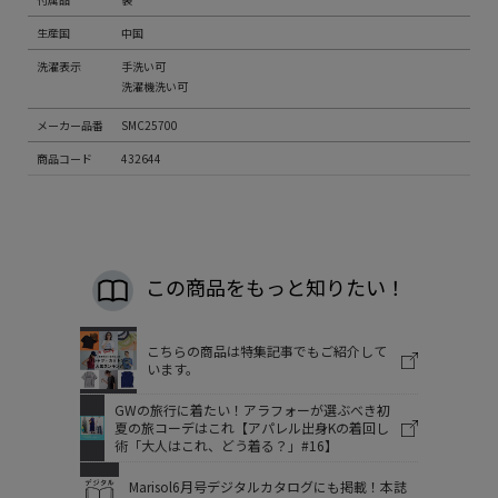
生産国
中国
洗濯表示
手洗い可
洗濯機洗い可
メーカー品番
SMC25700
商品コード
432644
この商品をもっと知りたい！
こちらの商品は特集記事でもご紹介して
います。
GWの旅行に着たい！アラフォーが選ぶべき初
夏の旅コーデはこれ【アパレル出身Kの着回し
術「大人はこれ、どう着る？」#16】
Marisol6月号デジタルカタログにも掲載！本誌