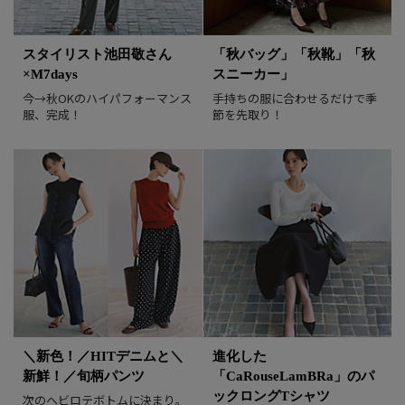
ふたりのリアルな着こなしやコメント
を、ぜひお買い物の参考に！
スタイリスト池田敬さん
「秋バッグ」「秋靴」「秋
×M7days
スニーカー」
2026/7/6
今→秋OKのハイパフォーマンス
手持ちの服に合わせるだけで季
服、完成！
節を先取り！
＼新色！／HITデニムと＼
進化した
新鮮！／旬柄パンツ
「CaRouseLamBRa」のパ
ックロングTシャツ
次のヘビロテボトムに決まり。