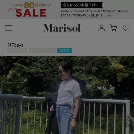
M7days
Marisol 掲載
洗える
Marisol オリジナル