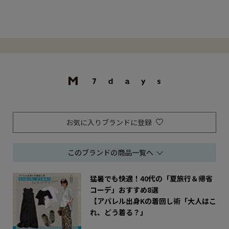
れたMarisolおすすめのお仕
夏のおしゃれの主役といえば
の多くの“
事服を集めました。通勤時で
Tシャツ！トレンドのロゴT
応えし、今
もオフィスでもおしゃれでい
や、デイリーのおしゃれに活
ルブランド「
たい！そんなアラフォーの強
躍するシンプルタイプなど、
パックTが
い味方です。アイテムをまと
今買うべき「ハイパ」=「ハ
白Ｔ＆黒リ
めて見るカテゴリから探すブ
イパフォーマンス」なものだ
リと変えた
ラウスワンピーストップスカ
けを厳選。ディテールやシル
ト。どちら
ーディガンパンツスカートニ
エットにもこだわっているか
し！掲載ア
ットコ
ら、さらり
お気に入りブランドに登録
このブランドの商品一覧へ
猛暑でも快適！40代の「夏旅行＆帰省
コーデ」おすすめ8選
【アパレル出身Kの着回し術「大人はこ
れ、どう着る？」