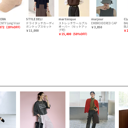
 ERA
STYLE DELI
martinique
marjour
CL
NTY Long Visor
ドライタッチカーディ
ストレッチウールプル
EMBROIDERED CAP
BA
ガントップスセット
オーバー（セットアッ
BL
872（20％OFF）
￥3,850
プ可）
￥11,000
￥2
￥15,400（50％OFF）