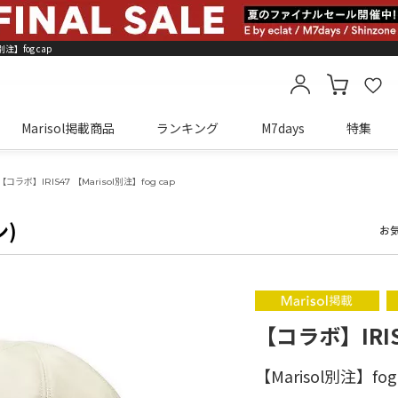
別注】fog cap
Marisol掲載商品
ランキング
M7days
特集
カートに商品がありません
【コラボ】IRIS47 【Marisol別注】fog cap
ン)
お
【コラボ】IRIS
【Marisol別注】fog