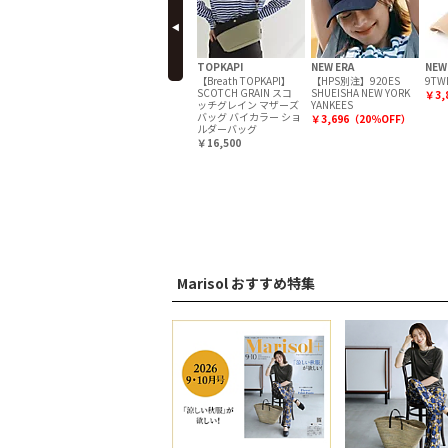
NCE
NEW ERA
TOPKAPI
NEW ERA
NEW
 wool long
9TWENTY
【Breath TOPKAPI】
【HPS別注】920ES
9TWE
an
SCOTCH GRAIN スコ
SHUEISHA NEW YORK
￥3,960（20％OFF）
￥3,
ッチグレイン マザーズ
YANKEES
882（42％OFF）
バッグ バイカラー ショ
￥3,696（20％OFF）
ルダーバッグ
￥16,500
Marisol おすすめ特集