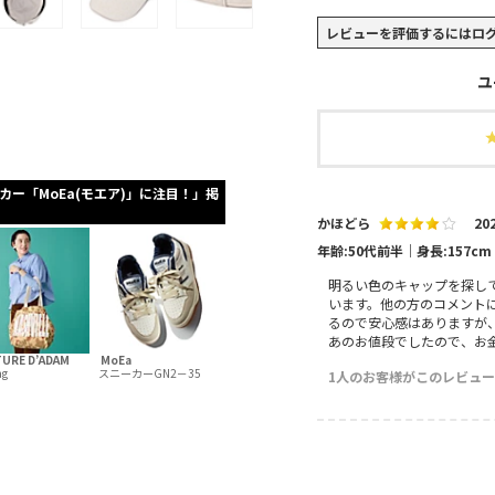
レビューを評価するには
ロ
ユ
ーカー「MoEa(モエア)」に注目！」掲
かほどら
202
年齢:50代前半｜身長:157c
明るい色のキャップを探し
います。他の方のコメント
るので安心感はありますが
あのお値段でしたので、お
URE D’ADAM
MoEa
ag
スニーカーGN2－35
1人のお客様がこのレビュ