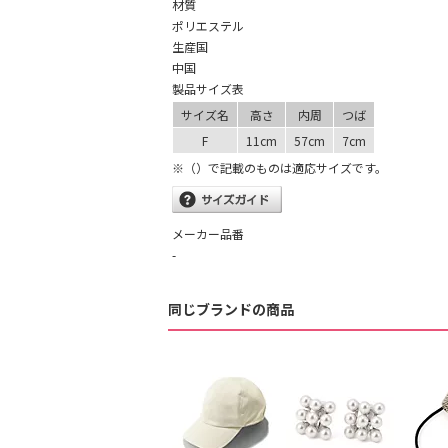
材質
ポリエステル
生産国
中国
製品サイズ表
サイズ名
高さ
内周
つば
F
11cm
57cm
7cm
※（）で記載のものは適応サイズです。
メーカー品番
-
同じブランドの商品