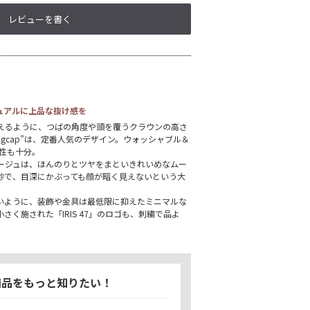
レビューを書く
ュアルに上品な抜け感を
えるように、つばの角度や頭を覆うクラウンの高さ
ogcap”は、定番人気のデザイン。ウォッシャブル＆
用性も十分。
ージュは、ほんのりとツヤをまといきれいめなムー
妙で、目深にかぶっても顔が暗く見えないという大
いように、装飾や金具は最低限に抑えたミニマルな
さく施された「IRIS 47」のロゴも、刺繍で品よ
商品をもっと知りたい！