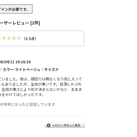
グイン
が必要です。
ーザーレビュー [2件]
（3.5点）
6/04/11 19:16:30
m｜カラー:ライトベージュ｜サイズ:F
ていました。色は、顔回りは明るくなり気に入って
にもありましたが、生地が薄いです。目深にかぶれ
、生地の薄さにより形が決まらないかなと…まあま
金をかけてほしかったです。
ーが参考になったと回答しています