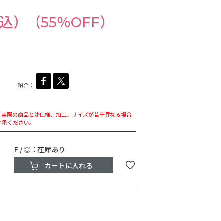
税込）（55％OFF）
紹介：
。実際の商品とは仕様、加工、サイズが若干異なる場合
了承ください。
F / ◎：在庫あり
カートに入れる