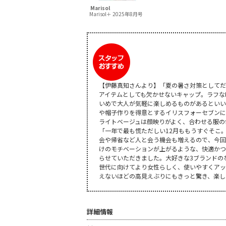
Marisol
Marisol＋ 2025年8月号
【伊藤真知さんより】「夏の暑さ対策としてだ
アイテムとしても欠かせないキャップ。ラフな
いめで大人が気軽に楽しめるものがあるといい
や帽子作りを得意とするイリスフォーセブンに
ライトベージュは顔映りがよく、合わせる服の
「一年で最も慌ただしい12月ももうすぐそこ
会や帰省など人と会う機会も増えるので、今回
けのモチベーションが上がるような、快適かつ
らせていただきました。大好きな3ブランドのなか
世代に向けてより女性らしく、使いやすくアッ
えないほどの高見えぶりにもきっと驚き、楽し
詳細情報