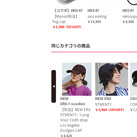
【コラボ】IRIS47
IRIS47
IRIS47
【Marisol別注】
axis earring
veroniq
fog cap
￥19,800
￥8,800
￥5,940（55％OFF）
同じカテゴリの商品
prev
ISONBLUE
MADISONBLUE
NEW
NEW ERA
Obl
ERA×suadeo
P CORDS
B CAP CORDS
9TWENTY
COR
【別注】NEW ERA
200
￥24,200
￥3,960（20％OFF）
￥7,
9TWENTY／Long
Visor Cloth strap
Los Angeles
Dodgers CAP
￥4,620