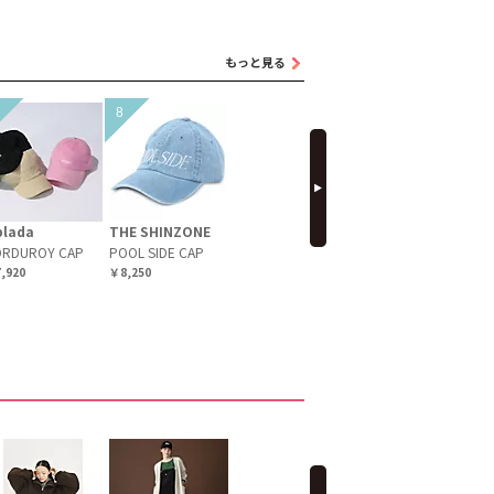
もっと見る
next
blada
THE SHINZONE
THE NORTH
Pale Jute
FACE
ORDUROY CAP
POOL SIDE CAP
marine cap
Sunshield Cap
,920
￥8,250
￥22,000
￥7,425（10％OFF）
next