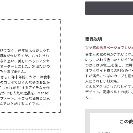
商品説明
ツヤ感のあるベージュでカジ
けでなく、通年使えるおしゃれ
日本人の頭の形がきれいに見
印象が強いですが、もっときれ
にもこだわり抜いたという“f
なと思い、美しいヘッドアクセ
つばにはUV加工を施し、実
オーダーしました。別注だけの
オフホワイト寄りの明るめベ
色も選びません。」
ドが満点。つばのカーブも絶
。さらに年末年始にかけては食事
人にうれしい魅力も。
のコラボではそんな冬のお出か
どんなアクセにも合わせやす
“しゃれ見え”するアイテムを作
デザイン。調節ベルトの横に小
でも人気の逸品を、Marisol
く。
プデート。手ごろな価格とは思
んでいただけるはずです。」
この