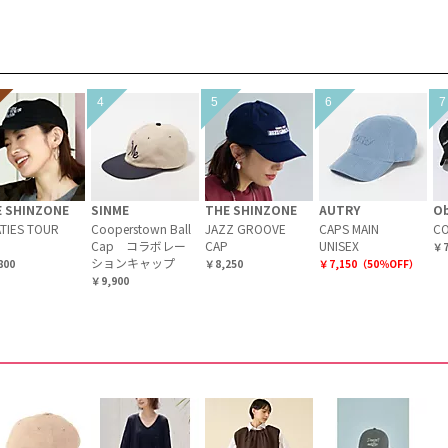
 SHINZONE
SINME
THE SHINZONE
AUTRY
O
TIES TOUR
Cooperstown Ball
JAZZ GROOVE
CAPS MAIN
C
Cap コラボレー
CAP
UNISEX
￥7
ションキャップ
800
￥8,250
￥7,150（50％OFF）
￥9,900