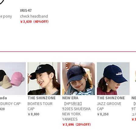
IRIS47
ue pony
check headband
￥3,630（40％OFF）
ada
THE SHINZONE
NEW ERA
THE SHINZONE
N
DUROY CAP
BOATIES TOUR
【HPS別注】
JAZZ GROOVE
【
CAP
920ES SHUEISHA
CAP
9
920
NEW YORK
ュ
￥8,800
￥8,250
YANKEES
￥3
￥3,696（20％OFF）