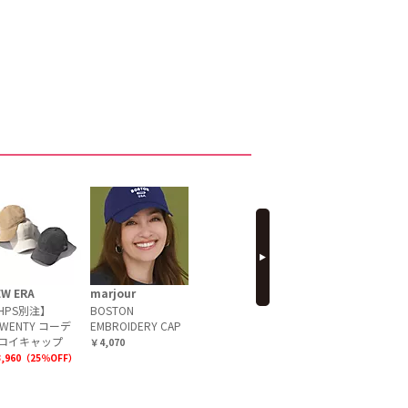
next
EW ERA
marjour
THE NORTH
SINME
FACE
HPS別注】
BOSTON
Cooperstown Ball
C
TWENTY コーデ
EMBROIDERY CAP
【洗える】【UVカ
Cap コラボレー
ロイキャップ
ット】Long Bill
ションキャップ
￥4,070
Cap
,960（25％OFF）
￥9,900
￥
￥3,696（30％OFF）