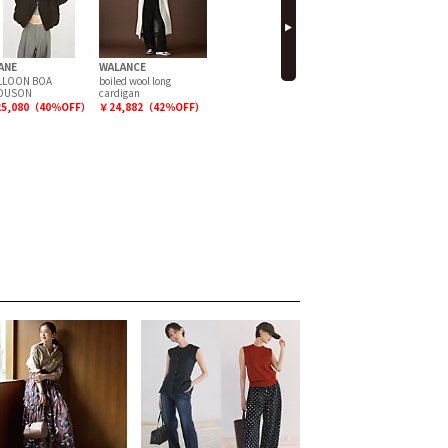
ANE
WALANCE
NEW ERA
TOPKAPI
N
LLOON BOA
boiled wool long
9TWENTY
【Breath TOPKAPI】
OUSON
cardigan
SCOTCH GRAIN スコ
S
￥3,960（20％OFF）
ッチグレイン マザーズ
Y
5,080（40％OFF）
￥24,882（42％OFF）
バッグ バイカラー ショ
ルダーバッグ
￥16,500