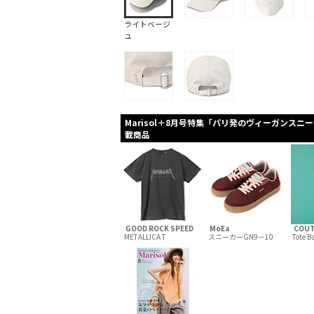
ライトベージ
ュ
Marisol＋8月号特集「パリ発のヴィーガンスニ
載商品
GOOD ROCK SPEED
MoEa
COUT
METALLICA T
スニーカーGN9－10
Tote B