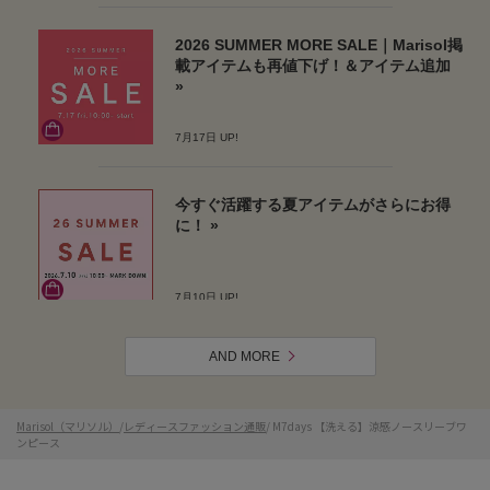
AND MORE
Marisol（マリソル）
/
レディースファッション通販
/ M7days 【洗える】涼感ノースリーブワ
ンピース