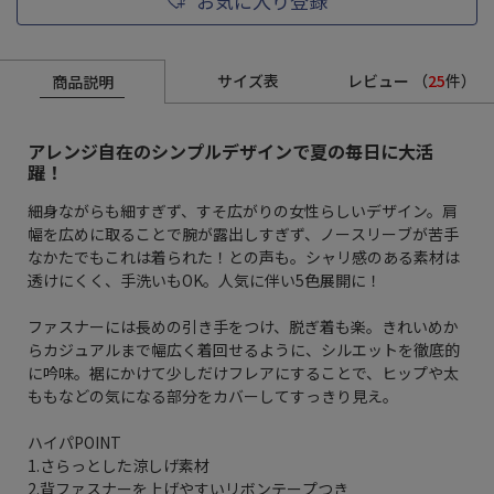
お気に入り登録
サイズ表
レビュー
（
25
件）
商品説明
アレンジ自在のシンプルデザインで夏の毎日に大活
躍！
細身ながらも細すぎず、すそ広がりの女性らしいデザイン。肩
幅を広めに取ることで腕が露出しすぎず、ノースリーブが苦手
なかたでもこれは着られた！との声も。シャリ感のある素材は
透けにくく、手洗いもOK。人気に伴い5色展開に！
ファスナーには長めの引き手をつけ、脱ぎ着も楽。きれいめか
らカジュアルまで幅広く着回せるように、シルエットを徹底的
に吟味。裾にかけて少しだけフレアにすることで、ヒップや太
ももなどの気になる部分をカバーしてすっきり見え。
ハイパPOINT
1.さらっとした涼しげ素材
2.背ファスナーを上げやすいリボンテープつき