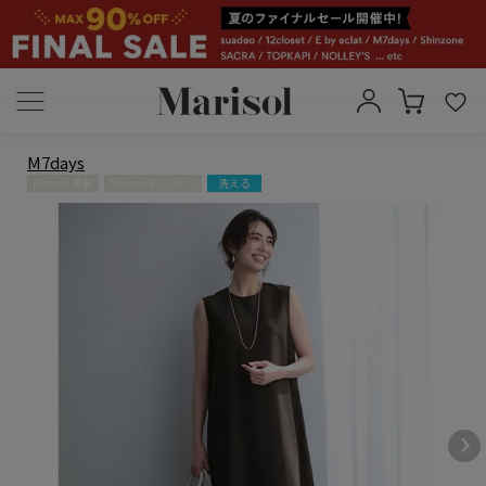
M7days
Marisol 掲載
洗える
Marisol オリジナル