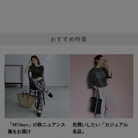
2026/7/24
通勤も休日も、涼しく快適！
この夏“絶対使える”「M7days」名品
おすすめ特集
トップス５選
2026/7/17
40代のおしゃれは、Tシャツ一枚で差
がつく！白黒パックT夏コーデ6選
【アパレル出身Kの着回し術「大人はこ
れ、どう着る？」】
2026/7/13
「M7days」の秋ニュアンス
先買いしたい「カジュアル
服をお届け
名品」
この夏、通勤で活躍する 「黒トップ