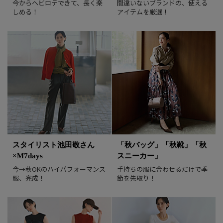
今からヘビロテできて、長く楽
ス」８選
間違いないブランドの、使える
しめる！
アイテムを厳選！
迷ったらまずは黒トップスをチェッ
ク！
2026/7/13
【身長別】40代の猛暑服はこれ！
２大ヒット「オールインワン」【美女
組試着会スナップ】【40代ファッショ
ン】
2026/7/10
スタイリスト池田敬さん
「秋バッグ」「秋靴」「秋
×M7days
スニーカー」
今→秋OKのハイパフォーマンス
手持ちの服に合わせるだけで季
服、完成！
節を先取り！