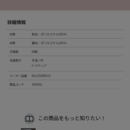
詳細情報
材質
表地： ポリエステル100％
材質
裏地： ポリエステル100％
生産国
中国
洗濯表示
手洗い可
ﾄﾞﾗｲｸﾘｰﾆﾝｸﾞ
メーカー品番
ML22SSMK-02
商品コード
396262
この商品をもっと知りたい！