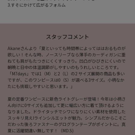
3.すそにかけて広がるフォルム
スタッフコメント
Akaneさんより「夏といっても時間帯によってははおるものが
欲しい！そんな時、ノースリーブなら薄手のカーディガンに重
ねても肩がもたつきにくくすっきり。凹凸がひびきにくいので
朝晩と日中の体温調節がしやすいのもうれしいところです。
「M7days」では1（M）と2（L）の2 サイズ展開の商品も多い
ですが、このワンピースは0（S）が選べる3サイズ。小柄なか
たにも挑戦しやすいと思います。」
夏の定番ワンピースに新色ライトグレーが登場！今年は小柄さ
ん向けに0サイズも追加して更に幅広い方に着て頂けるように
なりました。ドライタッチでシワになりにくい素材を使用した
スッキリ見えIラインシルエットが魅力。シンプルだからこそこ
だわった後ろファスナーのグログランテープがポイントに。真
夏に活躍間違い無しです！（MD.S)