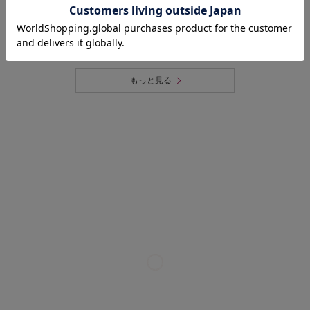
猛暑でも快適！40代の「夏旅行＆帰省
コーデ」おすすめ8選
【アパレル出身Kの着回し術「大人はこ
れ、どう着る？」
もっと見る
2026/7/31
今、売れているのはこれ！
Tシャツ・カットソー売れ筋ランキン
グTOP10
2026/7/28
大人のTシャツは、白・黒・グレーが
あればいい！