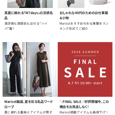
真夏に頼れる「M7days」の涼感名
おしゃれな40代のためのお仕事服
品
＆小物
清涼感も雰囲気も出せる“ハイ
Marisolおすすめのお仕事服をラン
パ”服！
キング形式でご紹介
Marisol厳選、夏を彩る名品ワード
＼FINAL SALE／好評開催中。この
ローブ
機会をお見逃しなく！
夏に頼れる着映えアイテムが勢ぞ
Marisol掲載アイテムも再値下げ！