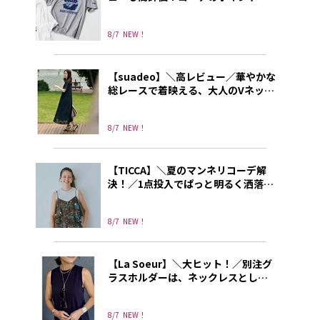
なる別注プリントT
8/7
NEW！
【suadeo】＼高レビュー／華やかな
総レースで着映える、大人のVネック
ワンピース
8/7
NEW！
【TICCA】＼夏のマンネリコーデ解
決！／1点投入でぱっと明るく洒落て
見えるトレンドキャミソール
8/7
NEW！
【La Soeur】＼大ヒット！／別注グ
ラスホルダーは、ネックレスとして
もリングとしても使える3way!
8/7
NEW！