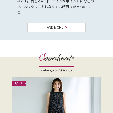
いです。首もとの白いラインがポイントになるの
で、ネックレスをしなくても顔周りが持つのも
◎。
AND MORE
C
oordinate
Marisol的スタイルのススメ
8/7
UP!