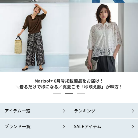
Marisol+ 9・10月号掲載商品をお届け！
Marisol+ 9・10月号掲載商品をお届け！
Marisol+ 8月号掲載商品をお届け！
6/1 Mon. RELEASE！
6/1 Mon. RELEASE！
どんなシーンでも涼やか＆素敵に 夏の洗練ワードローブこそマスト！
どんなシーンでも涼やか＆素敵に 夏の洗練ワードローブこそマスト！
＼着るだけで様になる／真夏こそ「秒映え服」が味方！
「涼しい秋服」が欲しい！
「涼しい秋服」が欲しい！
アイテム一覧
ランキング
ブランド一覧
SALEアイテム