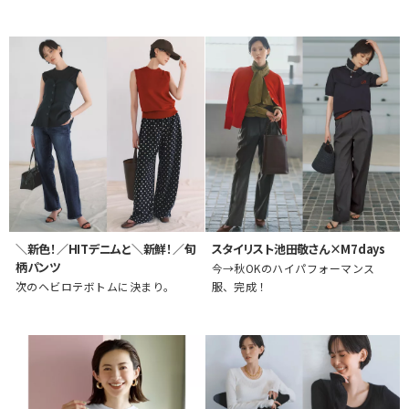
＼新色！／HITデニムと＼新鮮！／旬
スタイリスト池田敬さん×M7days
柄パンツ
今→秋OKのハイパフォーマンス
次のヘビロテボトムに決まり。
服、完成！