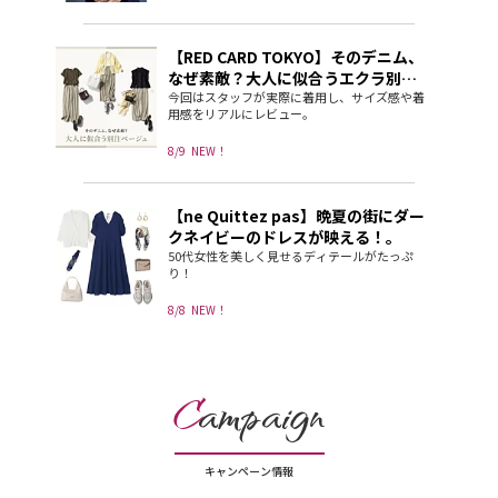
【RED CARD TOKYO】そのデニム、
なぜ素敵？大人に似合うエクラ別注
ベージュ
今回はスタッフが実際に着用し、サイズ感や着
用感をリアルにレビュー。
8/9
NEW！
【ne Quittez pas】晩夏の街にダー
クネイビーのドレスが映える！。
50代女性を美しく見せるディテールがたっぷ
り！
8/8
NEW！
C
ampaign
キャンペーン情報