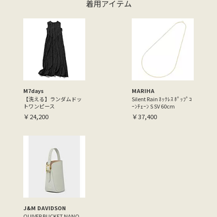
着用アイテム
M7days
MARIHA
【洗える】ランダムドッ
Silent Rain ﾈｯｸﾚｽ ﾎﾟｯﾌﾟｺ
トワンピース
ｰﾝﾁｪｰﾝ S SV 60cm
￥24,200
￥37,400
J&M DAVIDSON
QUIVER BUCKET NANO