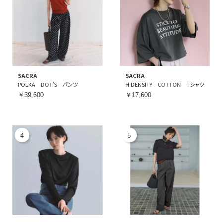
SACRA
SACRA
POLKA DOT’S パンツ
H.DENSITY COTTON Tシャツ
￥39,600
￥17,600