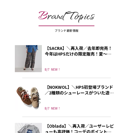
B
rand Topics
ブランド最新情報
【SACRA】＼再入荷／去年即完売！
今年はHPSだけの限定販売！夏～秋
に使える上品プリントパンツ
8/7
NEW！
【NOKWOL】＼HPS初登場ブランド
／2種類のシューレースがついた遊び
心あふれる”NOKWOL”のスニーカー
8/7
NEW！
【Oblada】＼再入荷／ユーザーレビ
ューも高評価！コーデのポイントに