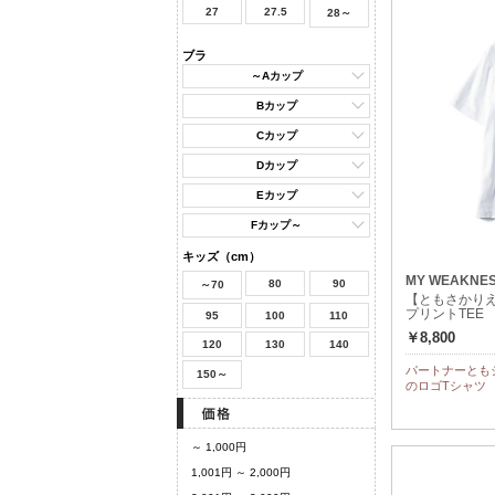
27
27.5
28～
ブラ
～Aカップ
Bカップ
Cカップ
Dカップ
Eカップ
Fカップ～
キッズ（cm）
MY WEAKNE
80
90
～70
【ともさかりえさ
プリントTEE
95
100
110
￥8,800
120
130
140
パートナーとも
150～
のロゴTシャツ
～ 1,000円
1,001円 ～ 2,000円