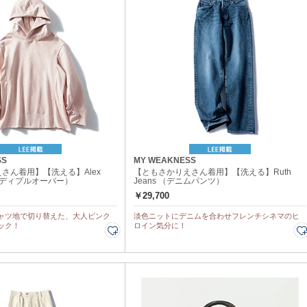
SS
MY WEAKNESS
さん着用】【洗える】Alex
【ともさかりえさん着用】【洗える】Ruth
フーディプルオーバー）
Jeans （デニムパンツ）
￥29,700
ャツ地で切り替えた、大人ピンク
淡色ニットにデニムを合わせフレンチシネマのヒ
ック！
ロイン気分に！