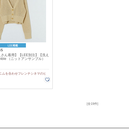
SS
さん着用】【LEE別注】【洗え
semble （ニットアンサンブル）
ニムを合わせフレンチシネマのヒ
[全19件]