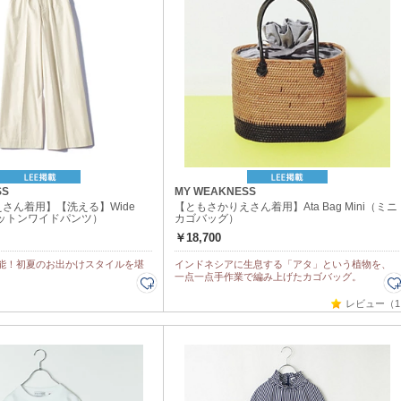
SS
MY WEAKNESS
さん着用】【洗える】Wide
【ともさかりえさん着用】Ata Bag Mini（ミニ
 （コットンワイドパンツ）
カゴバッグ）
￥18,700
能！初夏のお出かけスタイルを堪
インドネシアに生息する「アタ」という植物を、
一点一点手作業で編み上げたカゴバッグ。
レビュー（1