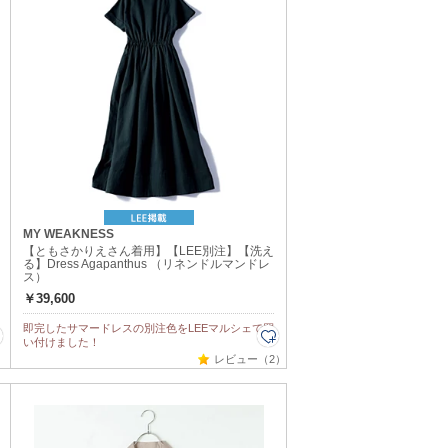
MY WEAKNESS
【ともさかりえさん着用】【LEE別注】【洗え
る】Dress Agapanthus （リネンドルマンドレ
ス）
￥39,600
即完したサマードレスの別注色をLEEマルシェで買
い付けました！
レビュー（2）