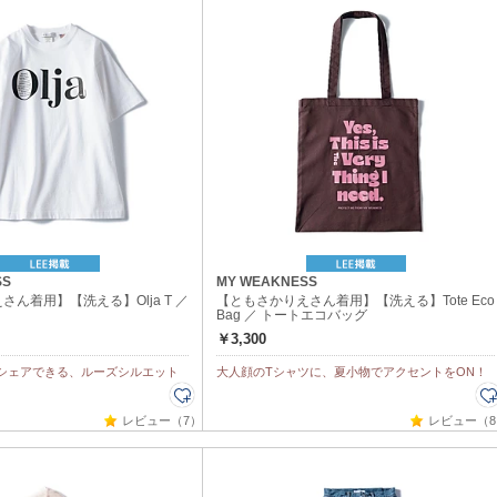
SS
MY WEAKNESS
ん着用】【洗える】Olja T ／
【ともさかりえさん着用】【洗える】Tote Eco
Bag ／ トートエコバッグ
￥3,300
シェアできる、ルーズシルエット
大人顔のTシャツに、夏小物でアクセントをON！
レビュー（7）
レビュー（8