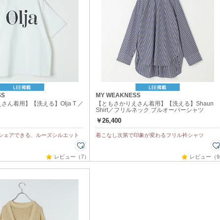
SS
MY WEAKNESS
ん着用】【洗える】Olja T ／
【ともさかりえさん着用】【洗える】Shaun
Shirt／フリルネック プルオーバーシャツ
￥26,400
シェアできる、ルーズシルエット
着こなし次第で印象が変わるフリル衿シャツ
レビュー（7）
レビュー（9