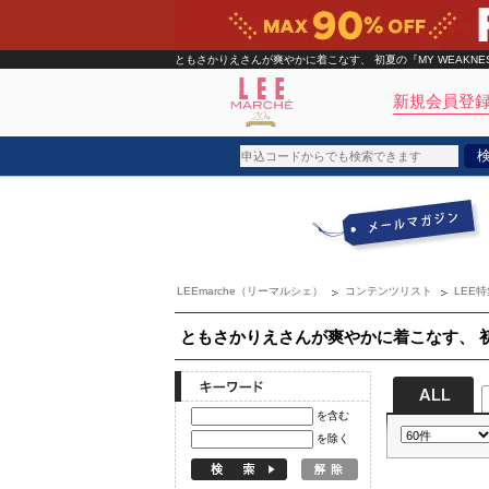
ともさかりえさんが爽やかに着こなす、 初夏の『MY WEAKNE
新規会員登録
ブランド
カテゴリ
LEEmarche（リーマルシェ）
コンテンツリスト
LEE特
雑誌掲載アイテム
お気に入り
ともさかりえさんが爽やかに着こなす、 初夏
ランキング
を含む
特集
を除く
雑誌･書籍(一緒に買うと送料無料)