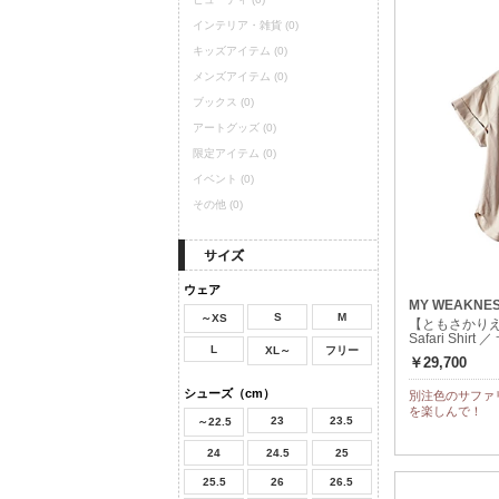
インテリア・雑貨
(0)
キッズアイテム
(0)
メンズアイテム
(0)
ブックス
(0)
アートグッズ
(0)
限定アイテム
(0)
イベント
(0)
その他
(0)
ウェア
MY WEAKNE
S
M
～XS
【ともさかりえ
Safari Shir
L
XL～
フリー
￥29,700
シューズ（cm）
別注色のサファ
を楽しんで！
23
23.5
～22.5
24
24.5
25
25.5
26
26.5