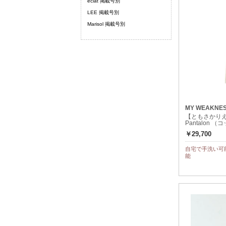
eclat 掲載号別
LEE 掲載号別
Marisol 掲載号別
MY WEAKNE
【ともさかりえ
Pantalon
￥29,700
自宅で手洗い可
能