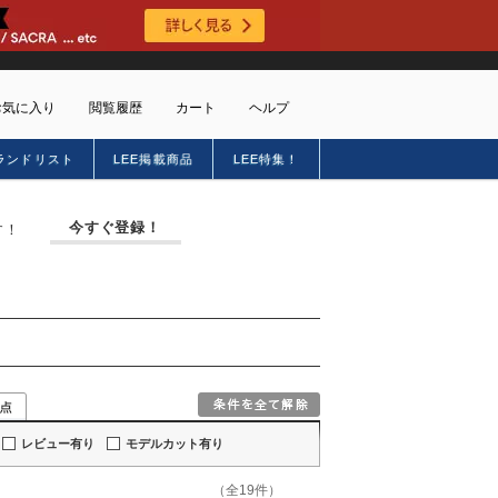
お気に入り
閲覧履歴
カート
ヘルプ
ランドリスト
LEE掲載商品
LEE特集！
ショッピングガイド
トに商品がありません
配送・送料について
今すぐ登録！
す！
お支払い方法について
キャンセルについて
返品・交換について
会員特典のご案内
初めてのお客様
よくあるご質問
お問合せ
新規会員登録
レビュー有り
モデルカット有り
（全19件）