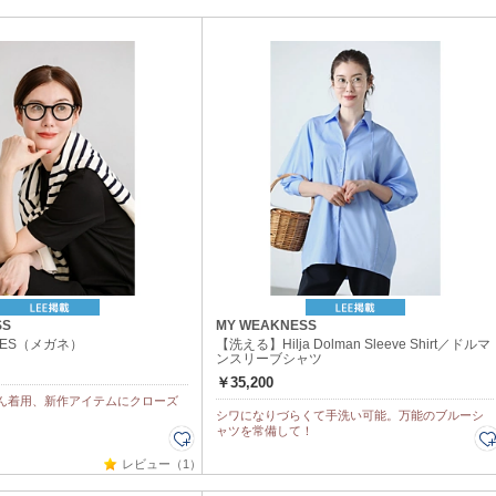
SS
MY WEAKNESS
SSES（メガネ）
【洗える】Hilja Dolman Sleeve Shirt／ドルマ
ンスリーブシャツ
￥35,200
ん着用、新作アイテムにクローズ
シワになりづらくて手洗い可能。万能のブルーシ
ャツを常備して！
レビュー（1）