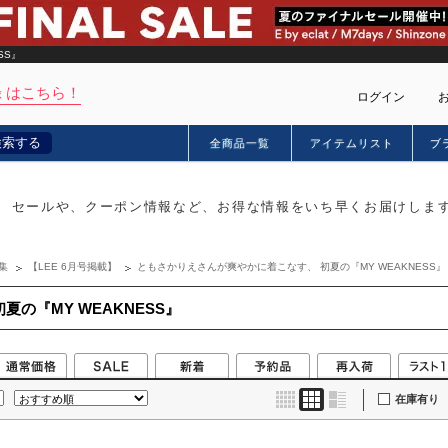
SS』
 はこちら！
ログイン
検索する
全商品一覧
アイテムリスト
ブ
カー
セールや、クーポン情報など、お得な情報をいち早くお届けしま
集
【LEE 6月号掲載】
ともさかりえさんが爽やかに着こなす、 初夏の『MY WEAKNESS』
の『MY WEAKNESS』
在庫有り