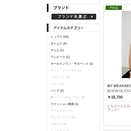
定期購読
予約品
トップス
(10)
ボトムス
(4)
デニム
(1)
ワンピース
(1)
オールインワン・サロペット
(1)
スーツ・フォーマル
(0)
ジャケット
(0)
コート
(0)
MY WEAKNE
バッグ
(2)
M.W.W GLA
￥18,700
靴（シューズ/ヒール）
(0)
ファッション雑貨
(1)
ともさかりえさ
アップ！
アクセサリー
(0)
アンダーウエア
(0)
スポーツ
(0)
ビューティ
(0)