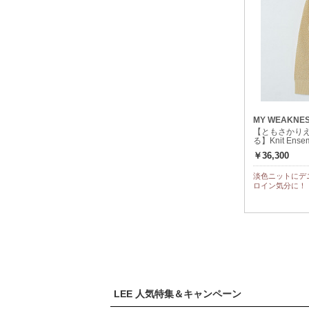
MY WEAKNE
【ともさかりえ
る】Knit En
￥36,300
淡色ニットにデ
ロイン気分に！
LEE 人気特集＆キャンペーン