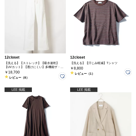
12closet
12closet
【洗える】【ストレッチ】【吸水速乾】
【洗える】【汗じみ軽減】Tシャツ
【UVカット】【透けにくい】多機能ザ・エ
￥8,800
ブリバディパンツ
￥18,700
レビュー（1）
レビュー（8）
LEE 掲載
LEE 掲載