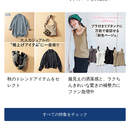
カラー
ホワイト
ブラック
グレー
ベージュ
ブラウン
オレンジ
イエロー
レッド
ピンク
パープル
グリーン
ブルー
ゴールド
シルバー
マルチ
秋のトレンドアイテムをセ
服見えの洒落感と、ラクち
レクト
んきれいな驚きの補整力に
ファン急増中
すべての特集をチェック