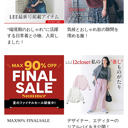
サイズ
掲載雑誌
“端境期のおしゃれ”に活躍
気候とおしゃれ欲の隙間を
価格
する日常着と小物、入荷し
埋める服！
ました！
円～
円
表示オプション
すべて
新着
SALE商品
予約品
再入荷
ラスト1
在庫あり
MAX90% FINALSALE
デザイナー、エディターの
リアルバイを大公開！