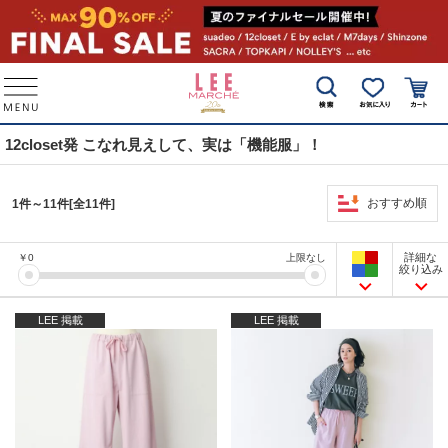
12closet発 こなれ見えして、実は「機能服」！
おすすめ順
1件～11件[全11件]
詳細な
￥
0
上限なし
絞り込み
LEE 掲載
LEE 掲載