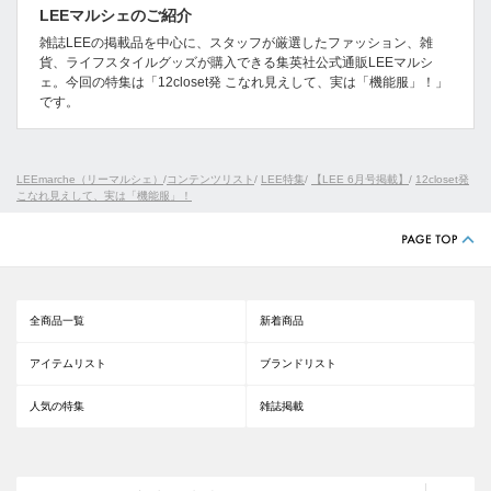
LEEマルシェのご紹介
雑誌LEEの掲載品を中心に、スタッフが厳選したファッション、雑
貨、ライフスタイルグッズが購入できる集英社公式通販LEEマルシ
ェ。今回の特集は「12closet発 こなれ見えして、実は「機能服」！」
です。
LEEmarche（リーマルシェ）
/
コンテンツリスト
/
LEE特集
/
【LEE 6月号掲載】
/
12closet発
こなれ見えして、実は「機能服」！
全商品一覧
新着商品
アイテムリスト
ブランドリスト
人気の特集
雑誌掲載