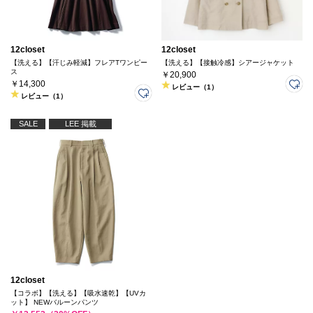
12closet
12closet
【洗える】【汗じみ軽減】フレアTワンピー
【洗える】【接触冷感】シアージャケット
ス
￥20,900
￥14,300
レビュー（1）
レビュー（1）
SALE
LEE 掲載
12closet
【コラボ】【洗える】【吸水速乾】【UVカ
ット】 NEWバルーンパンツ