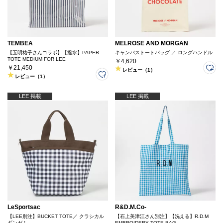
TEMBEA
MELROSE AND MORGAN
【五明祐子さんコラボ】【撥水】PAPER
キャンバストートバッグ ／ ロングハンドル
TOTE MEDIUM FOR LEE
￥4,620
￥21,450
レビュー（1）
レビュー（1）
LEE 掲載
LEE 掲載
LeSportsac
R&D.M.Co-
【LEE別注】BUCKET TOTE／ クラシカル
【石上美津江さん別注】【洗える】R.D.M
ギンガム
EMBROIDERY TOTE BAG