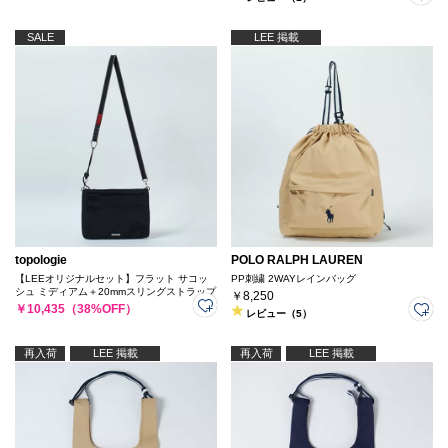
SALE
LEE 掲載
topologie
POLO RALPH LAUREN
【LEEオリジナルセット】フラット サコッ
PP刺繍 2WAYレインバッグ
シュ ミディアム＋20mmスリングストラップ
￥8,250
￥10,435（38%OFF）
レビュー（5）
再入荷
LEE 掲載
再入荷
LEE 掲載