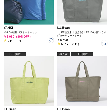
YAHKI
L.L.Bean
NYLON軽量パフトートバッグ
【LEE別注】【洗える】LEE100人隊コラボ
グローサリー・トート
￥3,080（80%OFF）
￥5,500
レビュー（1）
レビュー（171）
LEE 掲載
再入荷
LEE 掲載
L.L.Bean
L.L.Bean