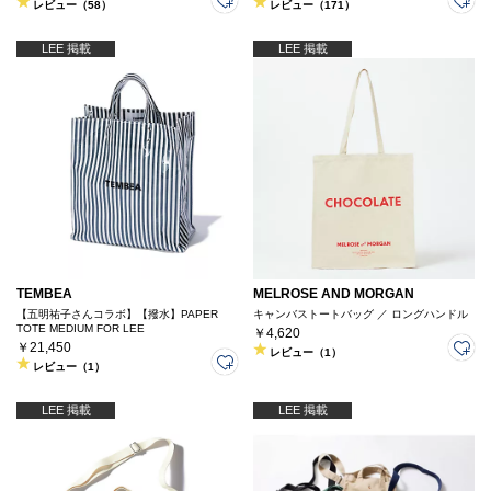
レビュー（58）
レビュー（171）
LEE 掲載
LEE 掲載
TEMBEA
MELROSE AND MORGAN
【五明祐子さんコラボ】【撥水】PAPER
キャンバストートバッグ ／ ロングハンドル
TOTE MEDIUM FOR LEE
￥4,620
￥21,450
レビュー（1）
レビュー（1）
LEE 掲載
LEE 掲載