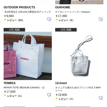
OUTDOOR PRODUCTS
OURHOME
【LEE別注】LEE100人隊別注ボディバッグ
ナイロントートバッグ／medium
￥9,680
￥17,490
レビュー（63）
レビュー（2）
LEE 掲載
LEE 掲載
TEMBEA
12closet
PAPER TOTE MEDIUM CANVAS－11
カジュアル派のためのフリンジ付き２WAY
トート
￥17,600
￥19,800
レビュー（1）
レビュー（7）