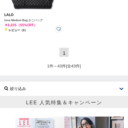
LALO
Iona Medium Bag かごバッグ
￥6,435（55%OFF）
レビュー（3）
1
1件～43件[全43件]
絞り込み
LEE 人気特集＆キャンペーン