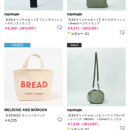
topologie
topologie
【LEEオリジナルセット】フォンサコッシュ
【LEEオリジナルセット】ボトルサコッシュ
＋サテンストラップ
＋8mmロープストラップ
￥8,389（38%OFF）
￥9,071（38%OFF）
レビュー（1）
LEE限定
SALE
MELROSE AND MORGAN
topologie
【LEE別注】キャンバスバッグ
【LEEオリジナルセット】リバーシブルバケ
ットバッグ（MOSS）＋20mmスリングスト
￥4,235
ラップ
￥7,638（38%OFF）
レビュー（1）