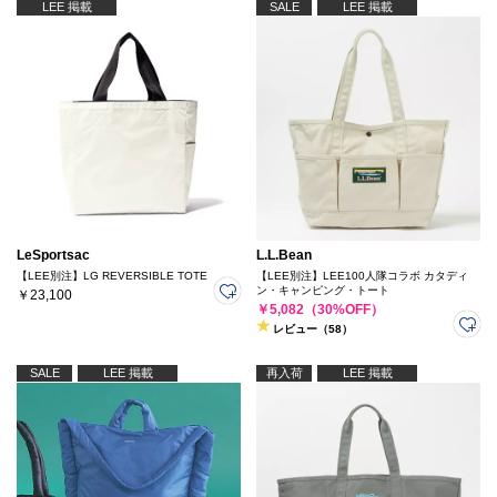
LEE 掲載
SALE
LEE 掲載
LeSportsac
L.L.Bean
【LEE別注】LG REVERSIBLE TOTE
【LEE別注】LEE100人隊コラボ カタディ
ン・キャンピング・トート
￥23,100
￥5,082（30%OFF）
レビュー（58）
SALE
LEE 掲載
再入荷
LEE 掲載