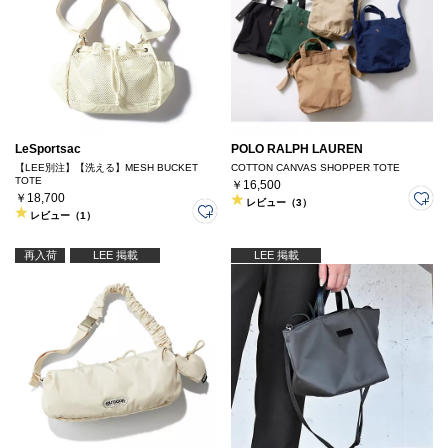
LeSportsac
POLO RALPH LAUREN
【LEE別注】【洗える】MESH BUCKET
COTTON CANVAS SHOPPER TOTE
TOTE
￥16,500
￥18,700
レビュー（3）
レビュー（1）
再入荷
LEE 掲載
LEE 掲載