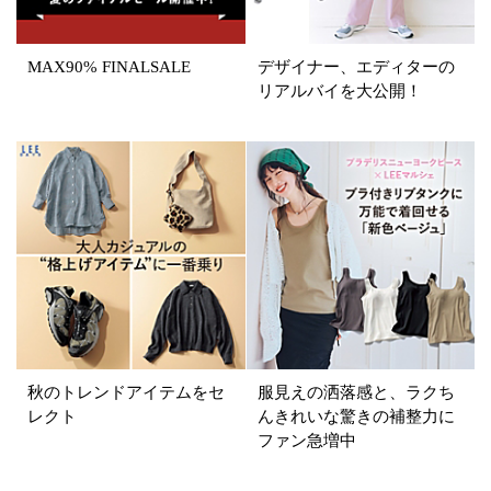
在庫あり
MAX90% FINALSALE
デザイナー、エディターの
リアルバイを大公開！
カラー
ホワイト
ブラック
グレー
ベージュ
ブラウン
オレンジ
イエロー
レッド
ピンク
パープル
グリーン
ブルー
ゴールド
シルバー
マルチ
秋のトレンドアイテムをセ
服見えの洒落感と、ラクち
レクト
んきれいな驚きの補整力に
ファン急増中