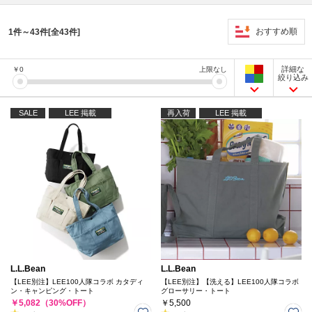
おすすめ順
1件～43件[全43件]
詳細な
￥
0
上限なし
絞り込み
SALE
LEE 掲載
再入荷
LEE 掲載
L.L.Bean
L.L.Bean
【LEE別注】LEE100人隊コラボ カタディ
【LEE別注】【洗える】LEE100人隊コラボ
ン・キャンピング・トート
グローサリー・トート
￥5,082（30%OFF）
￥5,500