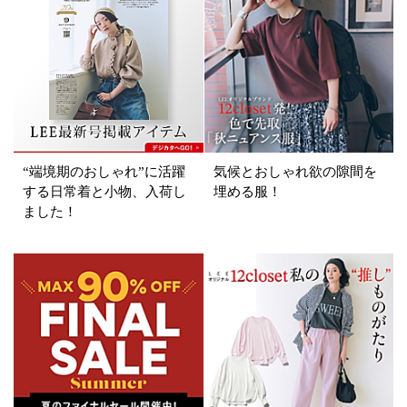
ブランド
カテゴリ
サイズ
掲載雑誌
“端境期のおしゃれ”に活躍
気候とおしゃれ欲の隙間を
価格
する日常着と小物、入荷し
埋める服！
ました！
円～
円
表示オプション
すべて
新着
SALE商品
予約品
再入荷
ラスト1