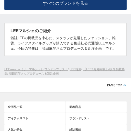
すべてのブランドを見る
LEEマルシェのご紹介
雑誌LEEの掲載品を中心に、スタッフが厳選したファッション、雑
貨、ライフスタイルグッズが購入できる集英社公式通販LEEマルシ
ェ。今回の特集は「福田麻琴さんプロデュース＆別注企画」です。
LEEmarche（リーマルシェ）
/
コンテンツリスト
/
LEE特集
/
【LEE4月号掲載】4月号掲載特
集
/
福田麻琴さんプロデュース＆別注企画
全商品一覧
新着商品
アイテムリスト
ブランドリスト
人気の特集
雑誌掲載