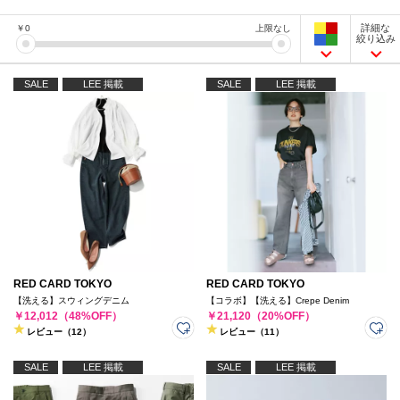
詳細な
￥
0
上限なし
絞り込み
SALE
LEE 掲載
SALE
LEE 掲載
RED CARD TOKYO
RED CARD TOKYO
【洗える】スウィングデニム
【コラボ】【洗える】Crepe Denim
￥12,012（48%OFF）
￥21,120（20%OFF）
レビュー（12）
レビュー（11）
SALE
LEE 掲載
SALE
LEE 掲載