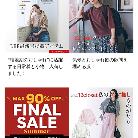
ブランド
カテゴリ
サイズ
掲載雑誌
“端境期のおしゃれ”に活躍
気候とおしゃれ欲の隙間を
価格
する日常着と小物、入荷し
埋める服！
ました！
円～
円
表示オプション
すべて
新着
SALE商品
予約品