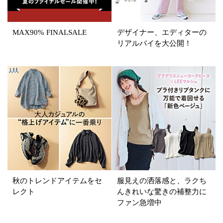
再入荷
ラスト1
在庫あり
MAX90% FINALSALE
デザイナー、エディターの
リアルバイを大公開！
カラー
ホワイト
ブラック
グレー
ベージュ
ブラウン
オレンジ
イエロー
レッド
ピンク
パープル
グリーン
ブルー
ゴールド
シルバー
マルチ
秋のトレンドアイテムをセ
服見えの洒落感と、ラクち
レクト
んきれいな驚きの補整力に
ファン急増中