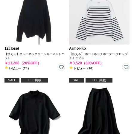
12closet
Armor-lux
【洗える】クルーネックホールガーメントニ
【洗える】 ボートネックボーダー クロップ
ット
ドトップス
￥13,200（20%OFF）
￥3,520（80%OFF）
レビュー（74）
レビュー（10）
SALE
LEE 掲載
SALE
LEE 掲載