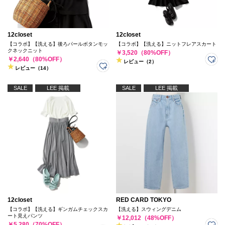
12closet
12closet
【コラボ】【洗える】後ろパールボタンモッ
【コラボ】【洗える】ニットフレアスカート
クネックニット
￥3,520（80%OFF）
￥2,640（80%OFF）
レビュー（2）
レビュー（14）
SALE
LEE 掲載
SALE
LEE 掲載
12closet
RED CARD TOKYO
【コラボ】【洗える】ギンガムチェックスカ
【洗える】スウィングデニム
ート見えパンツ
￥12,012（48%OFF）
￥5,280（70%OFF）