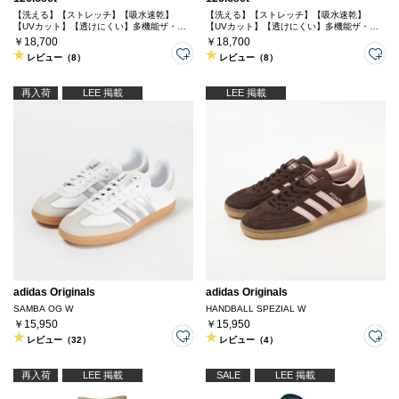
【洗える】【ストレッチ】【吸水速乾】
【洗える】【ストレッチ】【吸水速乾】
【UVカット】【透けにくい】多機能ザ・エ
【UVカット】【透けにくい】多機能ザ・エ
ブリバディパンツ
ブリバディパンツ
￥18,700
￥18,700
レビュー（8）
レビュー（8）
再入荷
LEE 掲載
LEE 掲載
adidas Originals
adidas Originals
SAMBA OG W
HANDBALL SPEZIAL W
￥15,950
￥15,950
レビュー（32）
レビュー（4）
再入荷
LEE 掲載
SALE
LEE 掲載