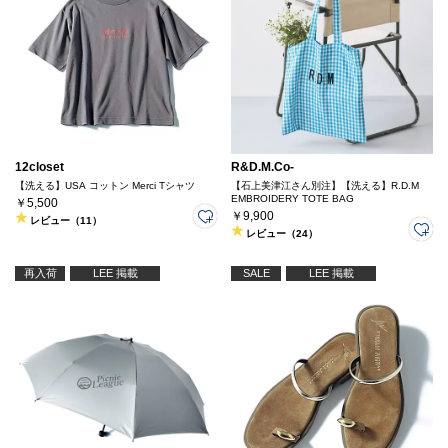
12closet
R&D.M.Co-
【洗える】USA コットン Merci Tシャツ
【石上美津江さん別注】【洗える】R.D.M
EMBROIDERY TOTE BAG
￥5,500
￥9,900
レビュー（11）
レビュー（24）
再入荷
LEE 掲載
SALE
LEE 掲載