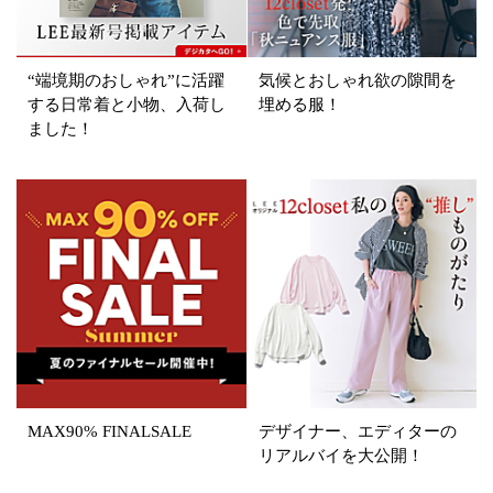
掲載雑誌
LEE 6月号掲載
“端境期のおしゃれ”に活躍
気候とおしゃれ欲の隙間を
価格
する日常着と小物、入荷し
埋める服！
ました！
円～
円
表示オプション
すべて
新着
SALE商品
予約品
再入荷
ラスト1
在庫あり
MAX90% FINALSALE
デザイナー、エディターの
リアルバイを大公開！