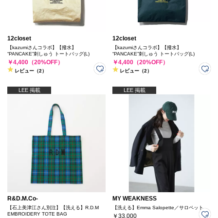
12closet
12closet
【kazumiさんコラボ】【撥水】
【kazumiさんコラボ】【撥水】
“PANCAKE”刺しゅう トートバッグ(L)
“PANCAKE”刺しゅう トートバッグ(L)
￥4,400（20%OFF）
￥4,400（20%OFF）
レビュー（2）
レビュー（2）
LEE 掲載
LEE 掲載
R&D.M.Co-
MY WEAKNESS
【石上美津江さん別注】【洗える】R.D.M
【洗える】Emma Salopette／サロペット
EMBROIDERY TOTE BAG
￥33,000