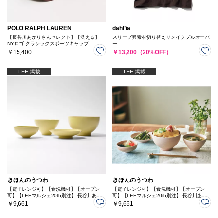
POLO RALPH LAUREN
dahl’ia
【長谷川あかりさんセレクト】【洗える】
スリーブ異素材切り替えリメイクプルオーバ
NYロゴ クラシックスポーツキャップ
ー
￥15,400
￥13,200（20%OFF）
LEE 掲載
LEE 掲載
きほんのうつわ
きほんのうつわ
【電子レンジ可】【食洗機可】【オーブン
【電子レンジ可】【食洗機可】【オーブン
可】【LEEマルシェ20th別注】 長谷川あか
可】【LEEマルシェ20th別注】 長谷川あか
りさん× きほんのうつわ よりそう入れ子碗
りさん× きほんのうつわ よりそう入れ子碗
￥9,661
￥9,661
セット
セット