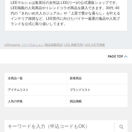
LEEマルシェは集英社の女性誌 LEE(リー)の公式通販ショップです。
LEE掲載の人気商品やトレンドコラボ商品を購入できます。30代･40
代の『きれいめ大人カジュアル』や『上質で豊かな暮らし』を叶える
インテリア雑貨など、LEE世代に向けたバイヤー厳選の逸品や人気ブ
ランドを公式に取り扱いしてます。
LEEmarche（リーマルシェ）
/
雑誌掲載商品
/
LEE 掲載号別
/
LEE 6月号掲載
全商品一覧
新着商品
アイテムリスト
ブランドリスト
人気の特集
雑誌掲載