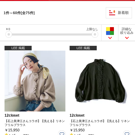
新着順
1件～60件[全75件]
詳細な
￥
0
上限なし
絞り込み
LEE 掲載
LEE 掲載
12closet
12closet
【石上美津江さんコラボ】【洗える】リネン
【石上美津江さんコラボ】【洗える】リネン
フリルブラウス
フリルブラウス
￥15,950
￥15,950