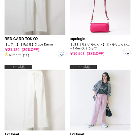
RED CARD TOKYO
topologie
【コラボ】【洗える】Crepe Denim
【LEEオリジナルセット】ボトルサコッシュ
＋8.0mmストラップ
￥21,120（20%OFF）
￥10,503（38%OFF）
レビュー（11）
LEE 掲載
LEE 掲載
12closet
12closet