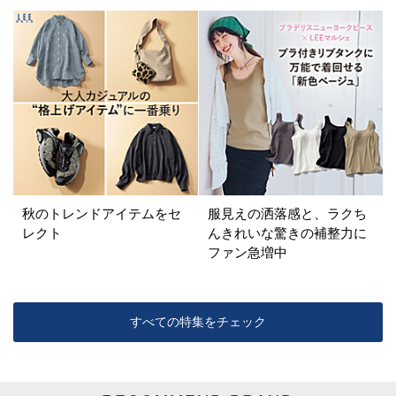
カラー
ホワイト
ブラック
グレー
ベージュ
ブラウン
オレンジ
イエロー
レッド
ピンク
パープル
グリーン
ブルー
ゴールド
シルバー
マルチ
秋のトレンドアイテムをセ
服見えの洒落感と、ラクち
レクト
んきれいな驚きの補整力に
ファン急増中
すべての特集をチェック