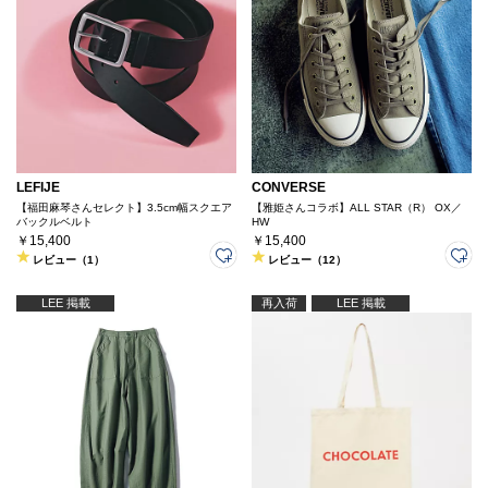
LEFIJE
CONVERSE
【福田麻琴さんセレクト】3.5cm幅スクエア
【雅姫さんコラボ】ALL STAR（R） OX／
バックルベルト
HW
￥15,400
￥15,400
レビュー（1）
レビュー（12）
LEE 掲載
再入荷
LEE 掲載