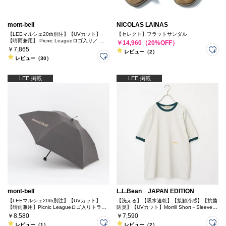
mont-bell
NICOLAS LAINAS
【LEEマルシェ20th別注】【UVカット】
【セレクト】フラットサンダル
【晴雨兼用】 Picnic Leagueロゴ入り／ サ
￥14,960（20%OFF）
ンブロックアンブレラ55
￥7,865
レビュー（2）
レビュー（30）
LEE 掲載
LEE 掲載
mont-bell
L.L.Bean JAPAN EDITION
【LEEマルシェ20th別注】【UVカット】
【洗える】【吸水速乾】【接触冷感】【抗菌
【晴雨兼用】Picnic Leagueロゴ入りトラベ
防臭】【UVカット】Morrill Short－Sleeve
ルサンブロックアンブレラ55
Ringer Tee
￥8,580
￥7,590
レビュー（1）
レビュー（2）