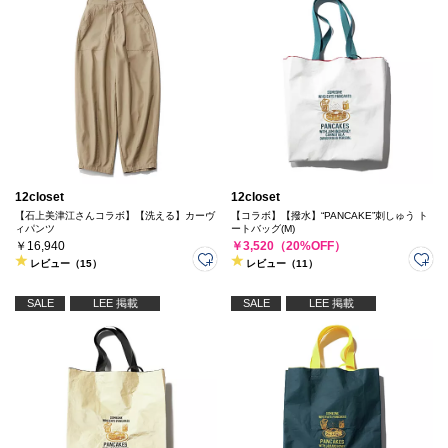
12closet
12closet
【石上美津江さんコラボ】【洗える】カーヴ
【コラボ】【撥水】“PANCAKE”刺しゅう ト
ィパンツ
ートバッグ(M)
￥16,940
￥3,520（20%OFF）
レビュー（15）
レビュー（11）
SALE
LEE 掲載
SALE
LEE 掲載