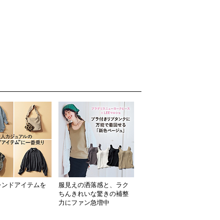
レンドアイテムを
服見えの洒落感と、ラク
ト
ちんきれいな驚きの補整
力にファン急増中