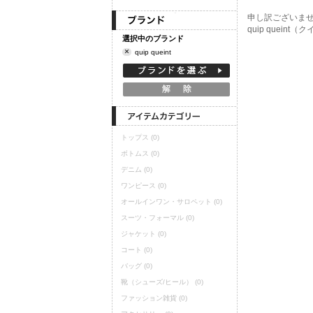
定期購読
申し訳ございま
quip que
選択中のブランド
×
quip queint
トップス
(0)
ボトムス
(0)
デニム
(0)
ワンピース
(0)
オールインワン・サロペット
(0)
スーツ・フォーマル
(0)
ジャケット
(0)
コート
(0)
バッグ
(0)
靴（シューズ/ヒール）
(0)
ファッション雑貨
(0)