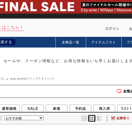
 はこちら！
ログイン
検索する
全商品一覧
アイテムリスト
ブ
カー
セールや、クーポン情報など、お得な情報をいち早くお届けしま
ス)
quip queint(クイップクエイント)
在庫有り