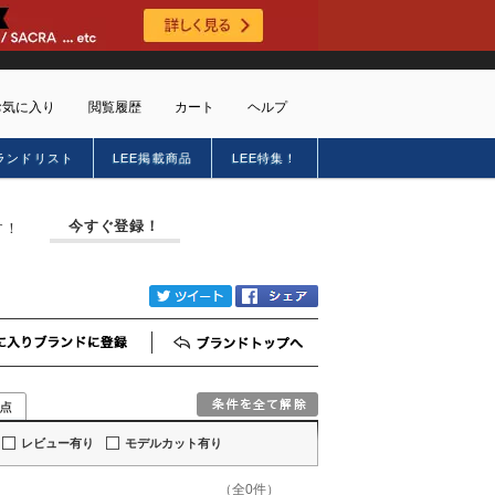
お気に入り
閲覧履歴
カート
ヘルプ
ランドリスト
LEE掲載商品
LEE特集！
ショッピングガイド
トに商品がありません
配送・送料について
今すぐ登録！
す！
お支払い方法について
キャンセルについて
返品・交換について
twitter
Facebook
会員特典のご案内
初めてのお客様
お気に入りブランド登録
ブランドTOP
よくあるご質問
お問合せ
新規会員登録
レビュー有り
モデルカット有り
（全0件）