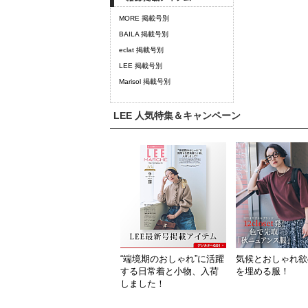
MORE 掲載号別
BAILA 掲載号別
eclat 掲載号別
LEE 掲載号別
Marisol 掲載号別
LEE 人気特集＆キャンペーン
“端境期のおしゃれ”に活躍
気候とおしゃれ欲
する日常着と小物、入荷
を埋める服！
しました！