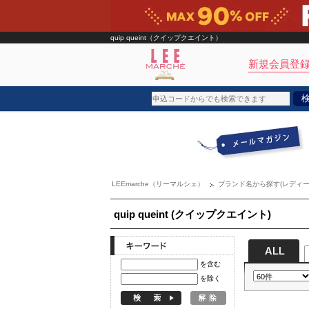
quip queint（クイップクエイント）
新規会員登録
ブランド
カテゴリ
LEEmarche（リーマルシェ）
ブランド名から探す(レディー
雑誌掲載アイテム
お気に入り
quip queint (クイップクエイント)
ランキング
を含む
特集
を除く
雑誌･書籍(一緒に買うと送料無料)