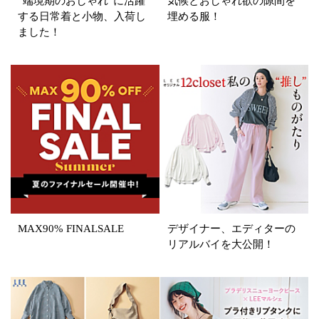
“端境期のおしゃれ”に活躍
気候とおしゃれ欲の隙間を
する日常着と小物、入荷し
埋める服！
ました！
表示オプション
すべて
新着
SALE商品
予約品
再入荷
ラスト1
在庫あり
MAX90% FINALSALE
デザイナー、エディターの
カラー
リアルバイを大公開！
ホワイト
ブラック
グレー
ベージュ
ブラウン
オレンジ