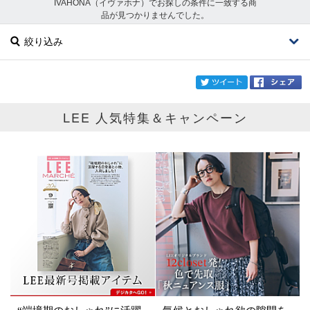
IVAHONA（イヴァホナ）でお探しの条件に一致する商
品が見つかりませんでした。
絞り込み
twi
LEE 人気特集＆キャンペーン
ブランド
IVAHONA
カテゴリ
サイズ
掲載雑誌
価格
円～
円