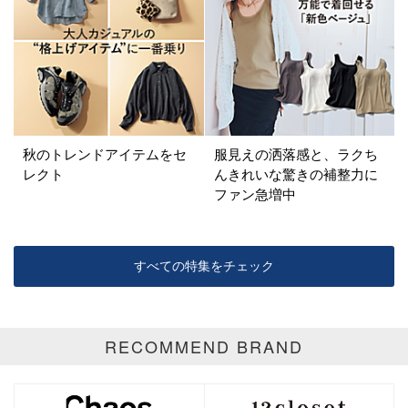
イエロー
レッド
ピンク
パープル
グリーン
ブルー
ゴールド
シルバー
マルチ
秋のトレンドアイテムをセ
服見えの洒落感と、ラクち
レクト
んきれいな驚きの補整力に
ファン急増中
すべての特集をチェック
RECOMMEND BRAND