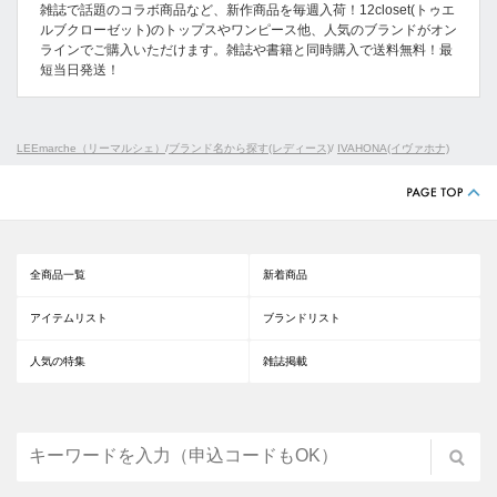
雑誌で話題のコラボ商品など、新作商品を毎週入荷！12closet(トゥエ
ルブクローゼット)のトップスやワンピース他、人気のブランドがオン
ラインでご購入いただけます。雑誌や書籍と同時購入で送料無料！最
短当日発送！
LEEmarche（リーマルシェ）
/
ブランド名から探す(レディース)
/
IVAHONA(イヴァホナ)
全商品一覧
新着商品
アイテムリスト
ブランドリスト
人気の特集
雑誌掲載