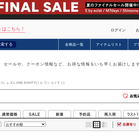
 はこちら！
ログイン
検索する
全商品一覧
アイテムリスト
ブ
カー
セールや、クーポン情報など、お得な情報をいち早くお届けしま
ス)
ILL ONE EIGHTY(イル ワン エイティ)
在庫有り