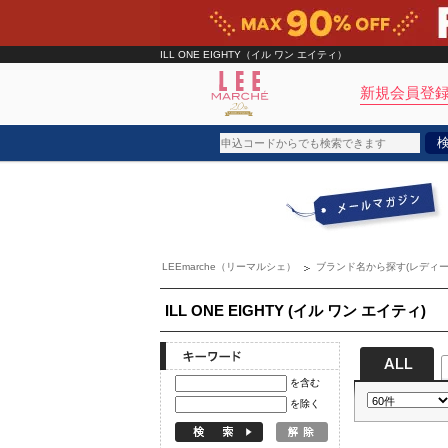
ILL ONE EIGHTY（イル ワン エイティ）
新規会員登録
ブランド
カテゴリ
LEEmarche（リーマルシェ）
ブランド名から探す(レディー
雑誌掲載アイテム
お気に入り
ILL ONE EIGHTY (イル ワン エイティ)
ランキング
を含む
特集
を除く
雑誌･書籍(一緒に買うと送料無料)