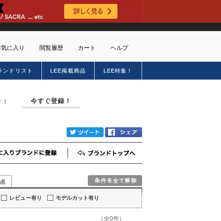
お気に入り
閲覧履歴
カート
ヘルプ
ランドリスト
LEE掲載商品
LEE特集！
ショッピングガイド
トに商品がありません
配送・送料について
今すぐ登録！
す！
お支払い方法について
キャンセルについて
返品・交換について
twitter
Facebook
会員特典のご案内
初めてのお客様
お気に入りブランド登録
ブランドTOP
よくあるご質問
お問合せ
新規会員登録
レビュー有り
モデルカット有り
（全0件）