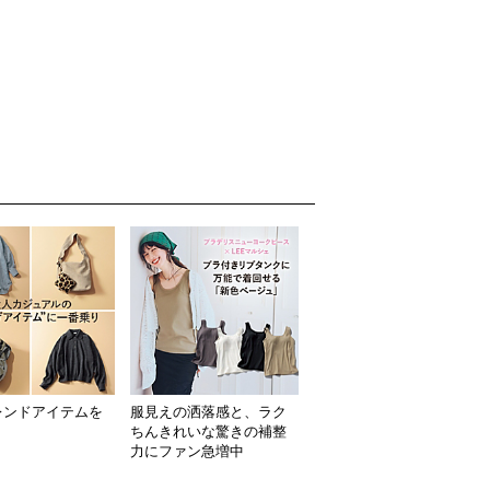
レンドアイテムを
服見えの洒落感と、ラク
ト
ちんきれいな驚きの補整
力にファン急増中