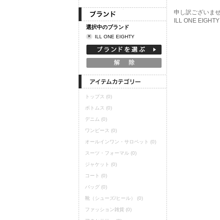
定期購読
申し訳ございま
ILL ONE E
選択中のブランド
×
ILL ONE EIGHTY
トップス
(0)
ボトムス
(0)
デニム
(0)
ワンピース
(0)
オールインワン・サロペット
(0)
スーツ・フォーマル
(0)
ジャケット
(0)
コート
(0)
バッグ
(0)
靴（シューズ/ヒール）
(0)
ファッション雑貨
(0)