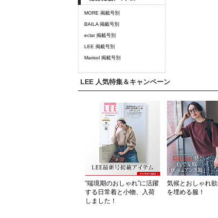
MORE 掲載号別
BAILA 掲載号別
eclat 掲載号別
LEE 掲載号別
Marisol 掲載号別
LEE 人気特集＆キャンペーン
“端境期のおしゃれ”に活躍
気候とおしゃれ欲
する日常着と小物、入荷
を埋める服！
しました！