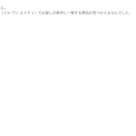
せん。
IGHTY（イル ワン エイティ）でお探しの条件に一致する商品が見つかりませんでした。