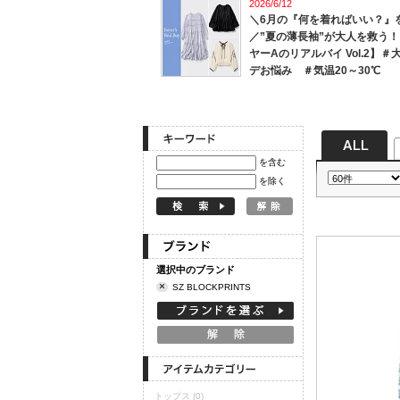
2026/6/12
＼6月の『何を着ればいい？』
定期購読
／”夏の薄長袖”が大人を救う！
ヤーAのリアルバイ Vol.2】＃
デお悩み ＃気温20～30℃
を含む
を除く
選択中のブランド
×
SZ BLOCKPRINTS
トップス
(0)