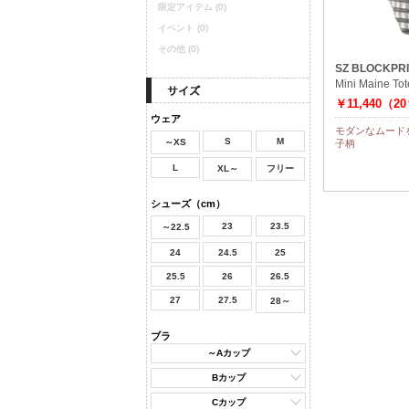
限定アイテム
(0)
イベント
(0)
その他
(0)
SZ BLOCKPR
Mini Maine Tot
￥11,440（2
ウェア
モダンなムード
S
M
～XS
子柄
L
XL～
フリー
シューズ（cm）
23
23.5
～22.5
24
24.5
25
25.5
26
26.5
27
27.5
28～
ブラ
～Aカップ
Bカップ
Cカップ