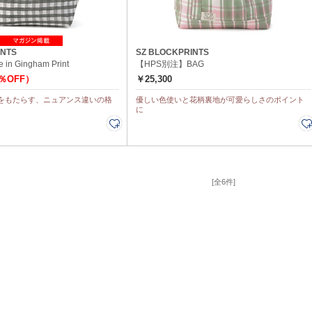
INTS
SZ BLOCKPRINTS
e in Gingham Print
【HPS別注】BAG
0％OFF）
￥25,300
をもたらす、ニュアンス違いの格
優しい色使いと花柄裏地が可愛らしさのポイント
に
[全6件]