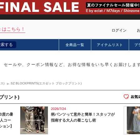
 はこちら！
ログイン
検索する
全商品一覧
アイテムリスト
ブ
カー
セールや、クーポン情報など、お得な情報をいち早くお届けしま
ス)
SZ BLOCKPRINTS(エスゼット ブロックプリント)
クプリント)
2026/7/24
0度の暑
柄パンツって意外と簡単！スタッフが
人コー
指南する大人の着こなし術
ッション】