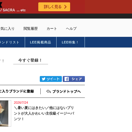
お気に入り
閲覧履歴
カート
ヘルプ
ランドリスト
LEE掲載商品
LEE特集！
ショッピングガイド
トに商品がありません
配送・送料について
今すぐ登録！
す！
お支払い方法について
キャンセルについて
返品・交換について
twitter
Facebook
会員特典のご案内
初めてのお客様
お気に入りブランド登録
ブランドTOP
よくあるご質問
2026/7/24
お問合せ
＼暑い夏にはきたい／他にはないプリ
ントが大人かわいい主役級イージーパ
新規会員登録
ンツ！