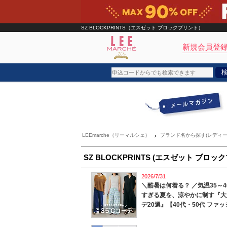
SZ BLOCKPRINTS（エスゼット ブロックプリント）
新規会員登録
ブランド
カテゴリ
LEEmarche（リーマルシェ）
ブランド名から探す(レディー
雑誌掲載アイテム
お気に入り
SZ BLOCKPRINTS (エスゼット ブロッ
2026/7/31
ランキング
＼酷暑は何着る？ ／気温35～4
特集
すぎる夏を、涼やかに制す『大
デ20選』【40代・50代 ファ
雑誌･書籍(一緒に買うと送料無料)