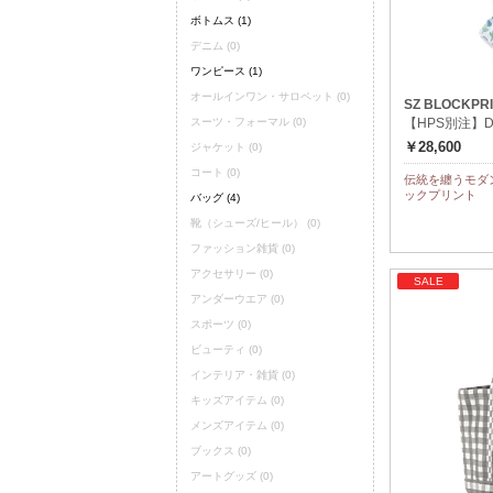
ボトムス
(1)
デニム
(0)
ワンピース
(1)
オールインワン・サロペット
(0)
SZ BLOCKPR
スーツ・フォーマル
(0)
【HPS別注】Draw
￥28,600
ジャケット
(0)
コート
(0)
伝統を纏うモダ
ックプリント
バッグ
(4)
靴（シューズ/ヒール）
(0)
ファッション雑貨
(0)
アクセサリー
(0)
SALE
アンダーウエア
(0)
スポーツ
(0)
ビューティ
(0)
インテリア・雑貨
(0)
キッズアイテム
(0)
メンズアイテム
(0)
ブックス
(0)
アートグッズ
(0)