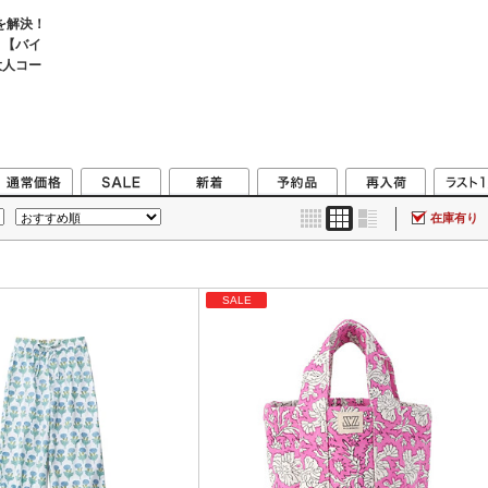
を解決！
 【バイ
大人コー
在庫有り
SALE