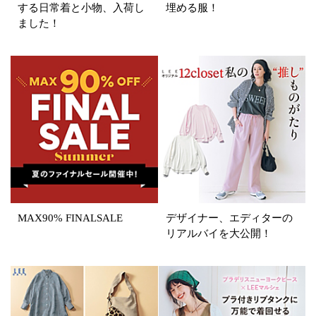
する日常着と小物、入荷し
埋める服！
ました！
表示オプション
すべて
新着
SALE商品
予約品
再入荷
ラスト1
在庫あり
MAX90% FINALSALE
デザイナー、エディターの
カラー
リアルバイを大公開！
ホワイト
ブラック
グレー
ベージュ
ブラウン
オレンジ
イエロー
レッド
ピンク