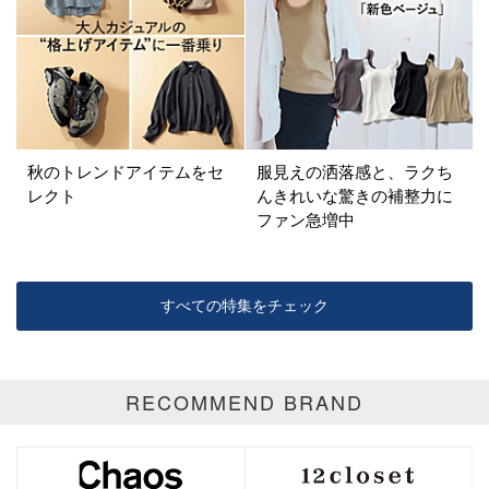
パープル
グリーン
ブルー
ゴールド
シルバー
マルチ
秋のトレンドアイテムをセ
服見えの洒落感と、ラクち
レクト
んきれいな驚きの補整力に
ファン急増中
すべての特集をチェック
RECOMMEND BRAND