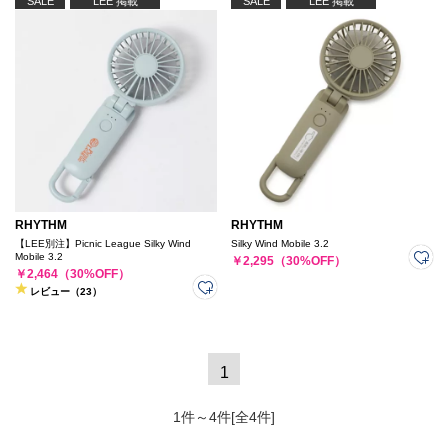
SALE
LEE 掲載
SALE
LEE 掲載
RHYTHM
RHYTHM
【LEE別注】Picnic League Silky Wind
Silky Wind Mobile 3.2
Mobile 3.2
￥2,295（30%OFF）
￥2,464（30%OFF）
レビュー（23）
1
1件～4件[全4件]