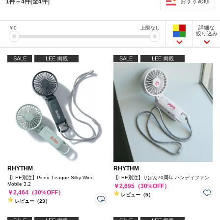
おすすめ順
1件～4件[全4件]
詳細な
￥
0
上限なし
絞り込み
SALE
LEE 掲載
SALE
LEE 掲載
RHYTHM
RHYTHM
【LEE別注】Picnic League Silky Wind
【LEE別注】りぼん70周年 ハンディファン
Mobile 3.2
￥2,695（30%OFF）
￥2,464（30%OFF）
レビュー（5）
レビュー（23）