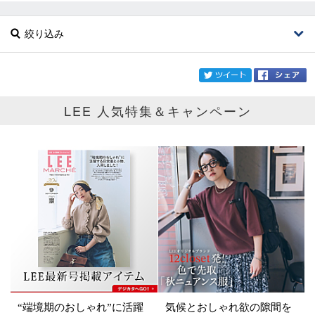
絞り込み
twi
LEE 人気特集＆キャンペーン
ブランド
RHYTHM
カテゴリ
サイズ
掲載雑誌
価格
円～
円
“端境期のおしゃれ”に活躍
気候とおしゃれ欲の隙間を