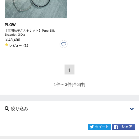
PLOW
【五明祐子さんセレクト】Pure Silk
Bracelet ３Dia
￥48,400
レビュー（1）
1
1件～3件[全3件]
絞り込み
twi