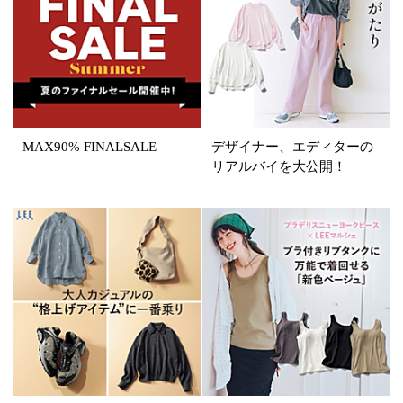
再入荷
ラスト1
在庫あり
MAX90% FINALSALE
デザイナー、エディターの
カラー
リアルバイを大公開！
ホワイト
ブラック
グレー
ベージュ
ブラウン
オレンジ
イエロー
レッド
ピンク
パープル
グリーン
ブルー
ゴールド
シルバー
マルチ