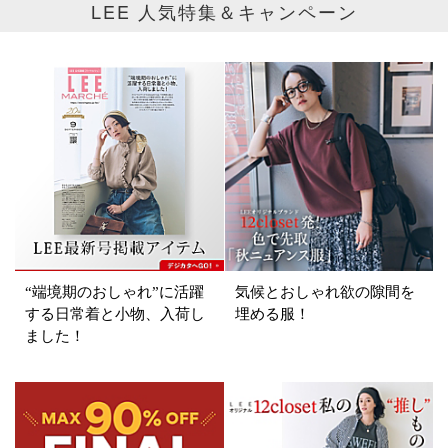
LEE 人気特集＆キャンペーン
ブランド
PLOW
カテゴリ
サイズ
掲載雑誌
価格
円～
円
“端境期のおしゃれ”に活躍
気候とおしゃれ欲の隙間を
する日常着と小物、入荷し
埋める服！
ました！
表示オプション
すべて
新着
SALE商品
予約品