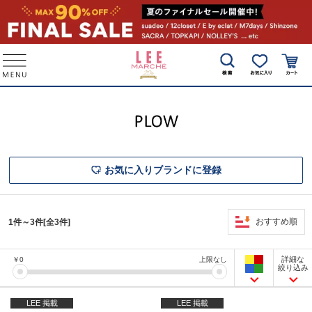
お気に入りブランドに登録
おすすめ順
1件～3件[全3件]
詳細な
￥
0
上限なし
絞り込み
LEE 掲載
LEE 掲載