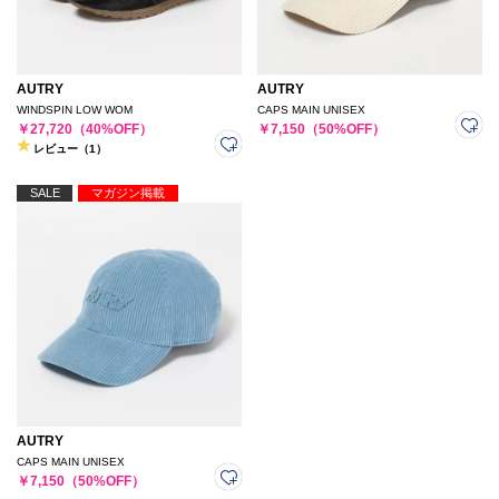
AUTRY
AUTRY
WINDSPIN LOW WOM
CAPS MAIN UNISEX
￥27,720（40%OFF）
￥7,150（50%OFF）
レビュー（1）
SALE
マガジン掲載
AUTRY
CAPS MAIN UNISEX
￥7,150（50%OFF）