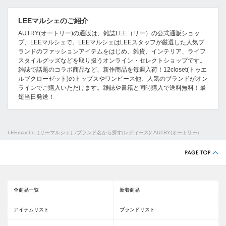
LEEマルシェのご紹介
AUTRY(オートリー)の通販は、雑誌LEE（リー）の公式通販ショッ
プ、LEEマルシェで。LEEマルシェはLEEスタッフが厳選した人気ブ
ランドのファッションアイテムをはじめ、雑貨、インテリア、ライフ
スタイルグッズなどを取り扱うオンライン・セレクトショップです。
雑誌で話題のコラボ商品など、新作商品を毎週入荷！12closet(トゥエ
ルブクローゼット)のトップスやワンピース他、人気のブランドがオン
ラインでご購入いただけます。雑誌や書籍と同時購入で送料無料！最
短当日発送！
LEEmarche（リーマルシェ）
/
ブランド名から探す(レディース)
/
AUTRY(オートリー)
全商品一覧
新着商品
アイテムリスト
ブランドリスト