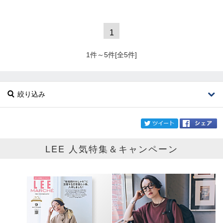
1
1件～5件[全5件]
絞り込み
twi
LEE 人気特集＆キャンペーン
ブランド
AUTRY
カテゴリ
サイズ