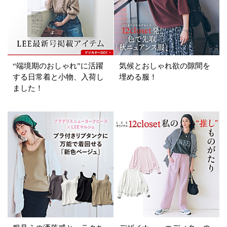
掲載雑誌
価格
円～
円
“端境期のおしゃれ”に活躍
気候とおしゃれ欲の隙間を
する日常着と小物、入荷し
埋める服！
ました！
表示オプション
すべて
新着
SALE商品
予約品
再入荷
ラスト1
在庫あり