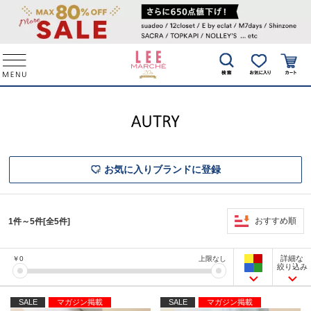
お気に入りブランドに登録
おすすめ順
1件～5件[全5件]
詳細な
￥
0
上限なし
絞り込み
SALE
マガジン掲載
SALE
マガジン掲載