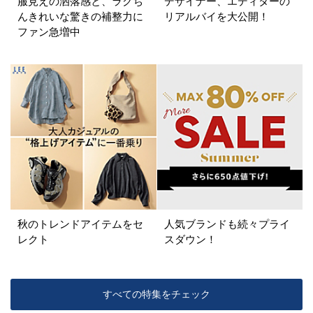
服見えの洒落感と、ラクち
デザイナー、エディターの
カラー
んきれいな驚きの補整力に
リアルバイを大公開！
ファン急増中
ホワイト
ブラック
グレー
ベージュ
ブラウン
オレンジ
イエロー
レッド
ピンク
パープル
グリーン
ブルー
ゴールド
シルバー
マルチ
秋のトレンドアイテムをセ
人気ブランドも続々プライ
レクト
スダウン！
すべての特集をチェック